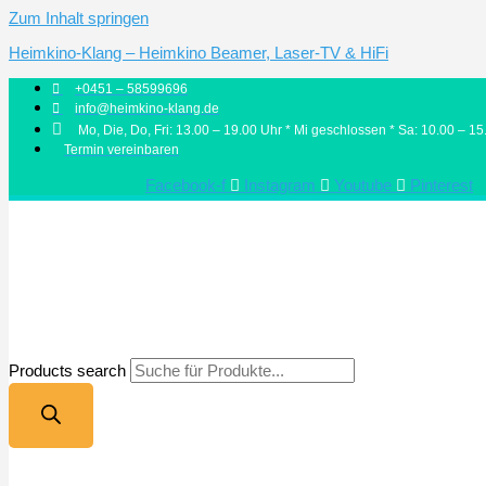
Zum Inhalt springen
Heimkino-Klang – Heimkino Beamer, Laser-TV & HiFi
+0451 – 58599696
info@heimkino-klang.de
Mo, Die, Do, Fri: 13.00 – 19.00 Uhr * Mi geschlossen * Sa: 10.00 – 15
Termin vereinbaren
Facebook-f
Instagram
Youtube
Pinterest
Products search