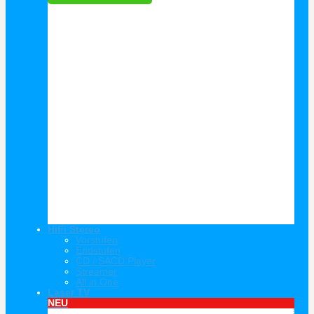
HiFi Stereo
Vorstufen
Endstufen
CD / SACD Player
Streamer
All in One
Laser TV
NEU