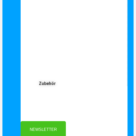
Zubehör
Für Dich ❤️





Bewertet mit 5 von 5
25€ sparen bei Anmeldung
Als Danke schön für Ihre Anmeldung
NEWSLETTER