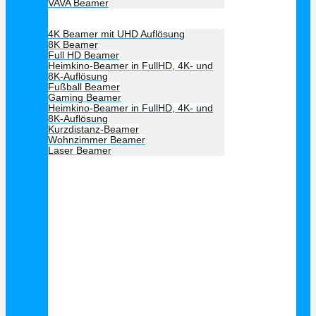
VAVA Beamer
Beamer Art
4K Beamer mit UHD Auflösung
8K Beamer
Full HD Beamer
Heimkino-Beamer in FullHD, 4K- und
8K-Auflösung
Fußball Beamer
Gaming Beamer
Heimkino-Beamer in FullHD, 4K- und
8K-Auflösung
Kurzdistanz-Beamer
Wohnzimmer Beamer
Laser Beamer
Unsere Empfehlung