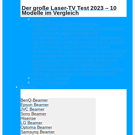
Der große Laser-TV Test 2023 – 10
Modelle im Vergleich
Laser TV
Laser-TV Projektoren ermöglichen
großformatige, atemberaubende Filmerlebnisse
und Diashows oder eindrucksvolle
Präsentationen. Die Laser Beamer überzeugen
mit exzellenter Farbbrillanz und Schärfe. Freuen
Sie sich darauf, Ihre Lieblingsfilme in der
Gemütlichkeit Ihres Zuhauses in Kinoatmosphäre
zu genießen. Auch kleinere Räume verwandeln
die Laser Beamer zum Kinosaal. Besonderer
Beliebtheit erfreuen Sich aktuell Laser-TV
Ultrakurzdistanz Beamer. Diese zaubern riesige
Bilder bis 120 Zoll aus kürzester Entfernung.
Laser-TV Leinwand
Laser TV Ratgeber
Beamer
Hersteller Beamer
BenQ-Beamer
Epson Beamer
JVC Beamer
Sony Beamer
Hisense
LG Beamer
Optoma Beamer
Samsung Beamer