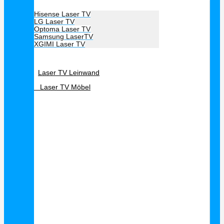
Hersteller Laser TV
Hisense Laser TV
LG Laser TV
Optoma Laser TV
Samsung LaserTV
XGIMI Laser TV
Laser TV Zubehör
Laser TV Leinwand
Laser TV Möbel