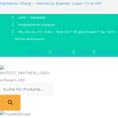
Products
Products
Heimkino-Klang – Heimkino Beamer, Laser-TV & HiFi
search
search
+0451 – 58599696
info@heimkino-klang.de
Mo, Die, Do, Fri: 13.00 – 19.00 Uhr * Mi geschlossen * Sa: 10.00 –
Termin vereinbaren
Facebook-f
Instagram
Youtube
Pinterest