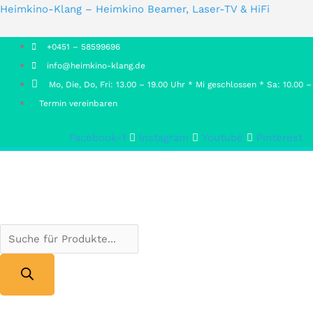
Products
Products
Heimkino-Klang – Heimkino Beamer, Laser-TV & HiFi
search
search
+0451 – 58599696
info@heimkino-klang.de
Mo, Die, Do, Fri: 13.00 – 19.00 Uhr * Mi geschlossen * Sa: 10.00 –
Termin vereinbaren
Facebook-f
Instagram
Youtube
Pinterest