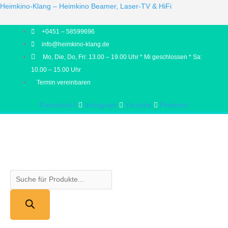
Products
Products
Heimkino-Klang – Heimkino Beamer, Laser-TV & HiFi
search
search
+0451 – 58599696
info@heimkino-klang.de
Mo, Die, Do, Fri: 13.00 – 19.00 Uhr * Mi geschlossen * Sa:
10.00 – 15.00 Uhr
Termin vereinbaren
Facebook-f
Instagram
Youtube
Pinterest