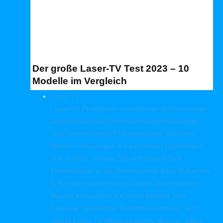
Der große Laser-TV Test 2023 – 10
Modelle im Vergleich
Laser TV
Laser-TV Projektoren ermöglichen großformatige,
atemberaubende Filmerlebnisse und Diashows
oder eindrucksvolle Präsentationen. Die Laser
Beamer überzeugen mit exzellenter Farbbrillanz
und Schärfe. Freuen Sie sich darauf, Ihre
Lieblingsfilme in der Gemütlichkeit Ihres Zuhauses
in Kinoatmosphäre zu genießen. Auch kleinere
Räume verwandeln die Laser Beamer zum
Kinosaal. Besonderer Beliebtheit erfreuen Sich
aktuell Laser-TV Ultrakurzdistanz Beamer. Diese