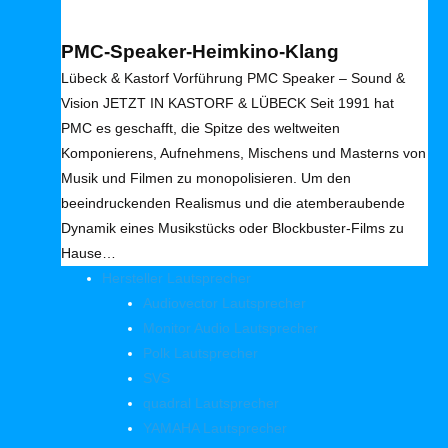
PMC-Speaker-Heimkino-Klang
Lübeck & Kastorf Vorführung PMC Speaker – Sound &
Vision JETZT IN KASTORF & LÜBECK Seit 1991 hat
PMC es geschafft, die Spitze des weltweiten
Komponierens, Aufnehmens, Mischens und Masterns von
Musik und Filmen zu monopolisieren. Um den
beeindruckenden Realismus und die atemberaubende
Dynamik eines Musikstücks oder Blockbuster-Films zu
Hause…
Hersteller Lautsprecher
Audiovector Lautsprecher
Monitor Audio Lautsprecher
Polk Lautsprecher
SVS
quadral Lautsprecher
YAMAHA Lautsprecher