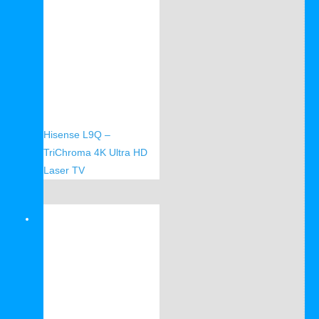
Hisense L9Q –
TriChroma 4K Ultra HD
Laser TV
Verkauf!