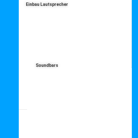
Einbau Lautsprecher
Soundbars
PMC Lautsprecher – alle Infos





Bewertet mit 5 von 5