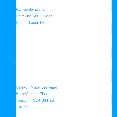
Schnellansicht
Rahmenleinwand
Heimkino CLR – Edge
free für Laser TV
Schnellansicht
Celexon Motor Leinwand
HomeCinema Plus
Tension – CLR UST 92 –
120 Zoll