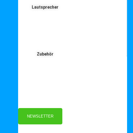
Lautsprecher
Zubehör
Für Dich ❤️





Bewertet mit 5 von 5
25€ sparen bei Anmeldung
Als Danke schön für Ihre Anmeldung
NEWSLETTER