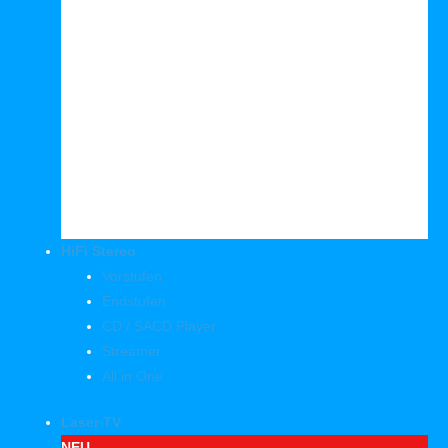
HiFi Stereo
Vorstufen
Endstufen
CD / SACD Player
Streamer
All in One
Laser TV
NEU