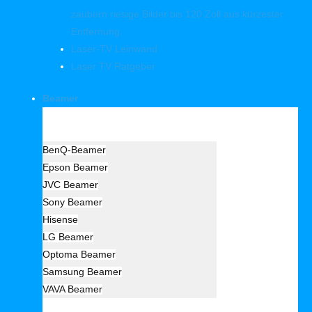
zaubern riesige Bilder bis 120 Zoll aus kürzester
Entfernung.
Laser-TV Leinwand
Laser TV Ratgeber
Beamer
Hersteller Beamer
BenQ-Beamer
Epson Beamer
JVC Beamer
Sony Beamer
Hisense
LG Beamer
Optoma Beamer
Samsung Beamer
VAVA Beamer
Beamer Art