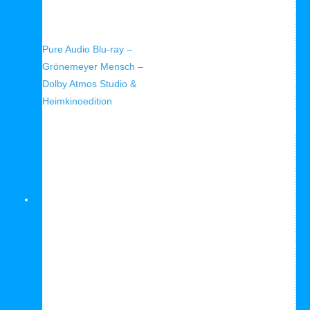
Schnellansicht
Pure Audio Blu-ray –
Grönemeyer Mensch –
Dolby Atmos Studio &
Heimkinoedition
Blu-Ray Player Empfehlung





Bewertet mit 5 von 5
Verkauf!