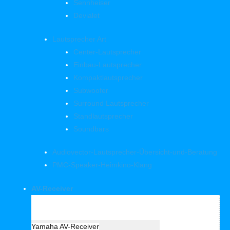
Sennheiser
Devialet
Lautsprecher Art
Center-Lautsprecher
Einbau-Lautsprecher
Kompaktlautsprecher
Subwoofer
Surround Lautsprecher
Standlautsprecher
Soundbars
Audiovector-Lautsprecher-Übersicht-und-Beratung
PMC-Speaker-Heimkino-Klang
AV-Receiver
Hersteller Receiver
Yamaha AV-Receiver