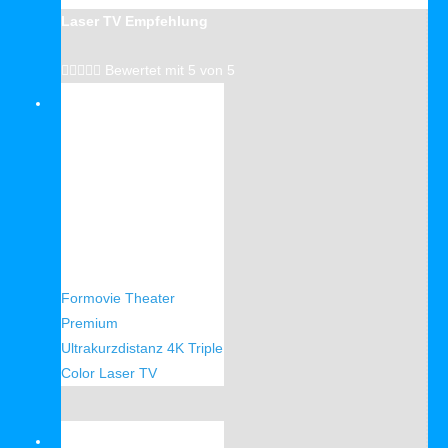
Laser TV Empfehlung





Bewertet mit 5 von 5
Verkauf!
Formovie Theater
Premium
Ultrakurzdistanz 4K Triple
Color Laser TV
Verkauf!