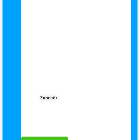
Zubehör
Für Dich ❤️





Bewertet mit 5 von 5
25€ sparen bei Anmeldung
Als Danke schön für Ihre Anmeldung