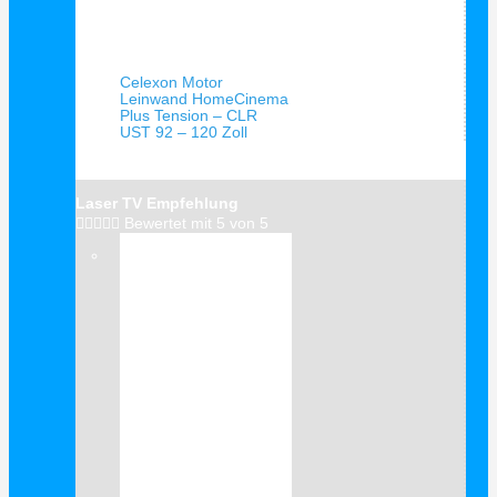
Schnellansicht
Celexon Motor
Leinwand HomeCinema
Plus Tension – CLR
UST 92 – 120 Zoll
Laser TV Empfehlung





Bewertet mit 5 von 5
Verkauf!