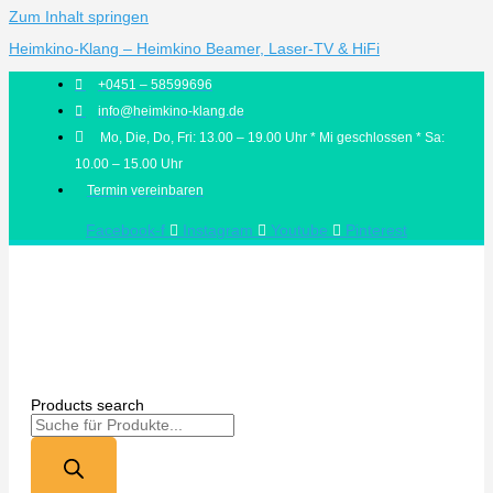
Zum Inhalt springen
Heimkino-Klang – Heimkino Beamer, Laser-TV & HiFi
+0451 – 58599696
info@heimkino-klang.de
Mo, Die, Do, Fri: 13.00 – 19.00 Uhr * Mi geschlossen * Sa:
10.00 – 15.00 Uhr
Termin vereinbaren
Facebook-f
Instagram
Youtube
Pinterest
Products search