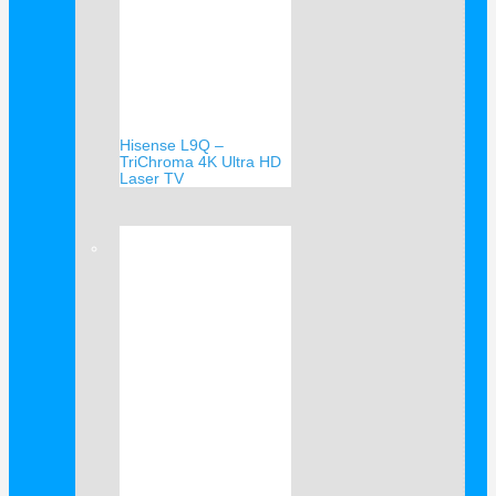
Hisense L9Q –
TriChroma 4K Ultra HD
Laser TV
Verkauf!