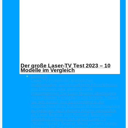
Der große Laser-TV Test 2023 – 10
Modelle im Vergleich
Laser TV
Laser-TV Projektoren ermöglichen
großformatige, atemberaubende Filmerlebnisse
und Diashows oder eindrucksvolle
Präsentationen. Die Laser Beamer überzeugen
mit exzellenter Farbbrillanz und Schärfe. Freuen
Sie sich darauf, Ihre Lieblingsfilme in der
Gemütlichkeit Ihres Zuhauses in Kinoatmosphäre
zu genießen. Auch kleinere Räume verwandeln
die Laser Beamer zum Kinosaal. Besonderer
Beliebtheit erfreuen Sich aktuell Laser-TV
Ultrakurzdistanz Beamer. Diese zaubern riesige
Bilder bis 120 Zoll aus kürzester Entfernung.