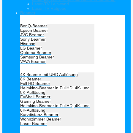
Laser-TV Leinwand
Laser TV Ratgeber
Beamer
Hersteller Beamer
BenQ-Beamer
Epson Beamer
JVC Beamer
Sony Beamer
Hisense
LG Beamer
Optoma Beamer
Samsung Beamer
VAVA Beamer
Beamer Art
4K Beamer mit UHD Auflösung
8K Beamer
Full HD Beamer
Heimkino-Beamer in FullHD, 4K- und
8K-Auflösung
Fußball Beamer
Gaming Beamer
Heimkino-Beamer in FullHD, 4K- und
8K-Auflösung
Kurzdistanz-Beamer
Wohnzimmer Beamer
Laser Beamer
Unsere Empfehlung