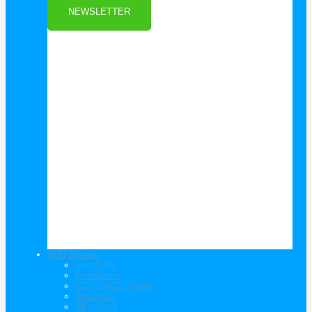
NEWSLETTER
HiFi Stereo
Vorstufen
Endstufen
CD / SACD Player
Streamer
All in One