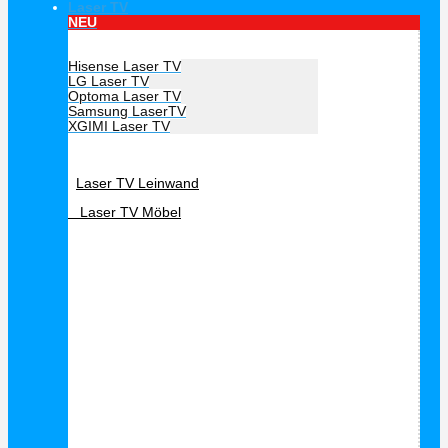
Laser TV
NEU
Hersteller Laser TV
Hisense Laser TV
LG Laser TV
Optoma Laser TV
Samsung LaserTV
XGIMI Laser TV
Laser TV Zubehör
Laser TV Leinwand
Laser TV Möbel