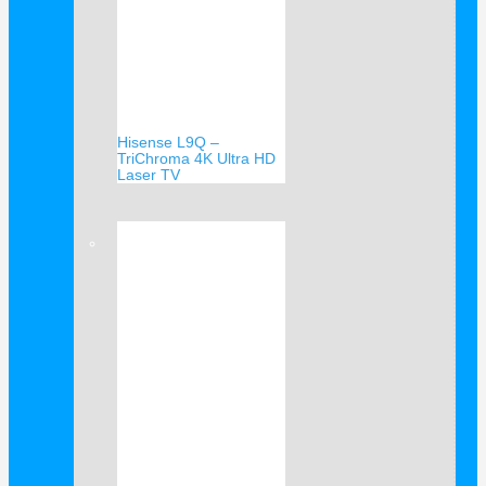
Hisense L9Q –
TriChroma 4K Ultra HD
Laser TV
Verkauf!