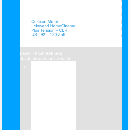
Schnellansicht
Celexon Motor
Leinwand HomeCinema
Plus Tension – CLR
UST 92 – 120 Zoll
Laser TV Empfehlung





Bewertet mit 5 von 5
Verkauf!