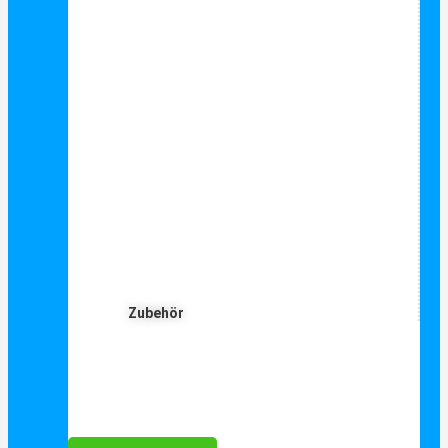
Zubehör
Für Dich ❤️





Bewertet mit 5 von 5
25€ sparen bei Anmeldung
Als Danke schön für Ihre Anmeldung