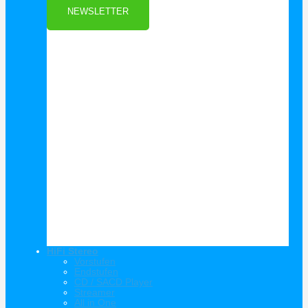
NEWSLETTER
HiFi Stereo
Vorstufen
Endstufen
CD / SACD Player
Streamer
All in One