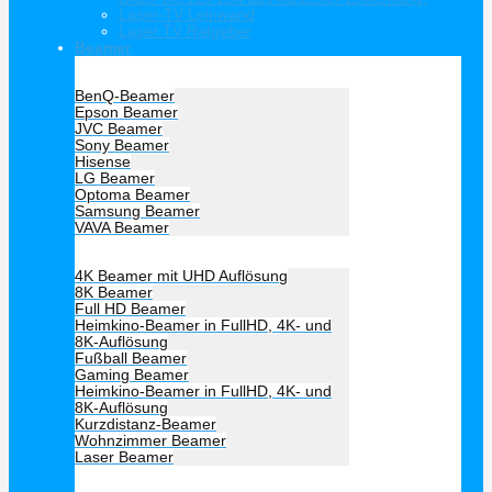
Laser-TV Leinwand
Laser TV Ratgeber
Beamer
Hersteller Beamer
BenQ-Beamer
Epson Beamer
JVC Beamer
Sony Beamer
Hisense
LG Beamer
Optoma Beamer
Samsung Beamer
VAVA Beamer
Beamer Art
4K Beamer mit UHD Auflösung
8K Beamer
Full HD Beamer
Heimkino-Beamer in FullHD, 4K- und
8K-Auflösung
Fußball Beamer
Gaming Beamer
Heimkino-Beamer in FullHD, 4K- und
8K-Auflösung
Kurzdistanz-Beamer
Wohnzimmer Beamer
Laser Beamer
Unsere Empfehlung