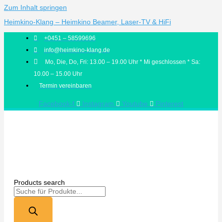
Zum Inhalt springen
Heimkino-Klang – Heimkino Beamer, Laser-TV & HiFi
+0451 – 58599696
info@heimkino-klang.de
Mo, Die, Do, Fri: 13.00 – 19.00 Uhr * Mi geschlossen * Sa:
10.00 – 15.00 Uhr
Termin vereinbaren
Facebook-f
Instagram
Youtube
Pinterest
Products search