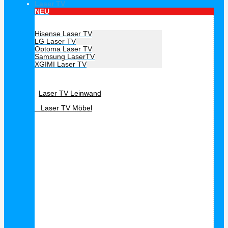
Laser TV
NEU
Hersteller Laser TV
Hisense Laser TV
LG Laser TV
Optoma Laser TV
Samsung LaserTV
XGIMI Laser TV
Laser TV Zubehör
Laser TV Leinwand
Laser TV Möbel