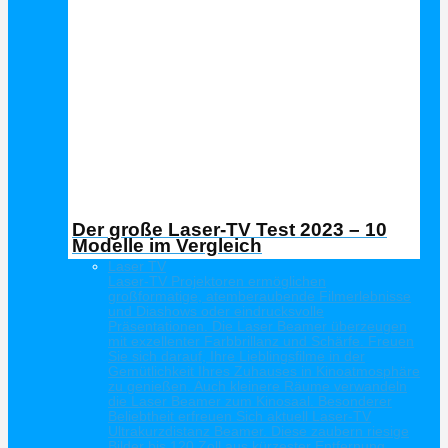
Der große Laser-TV Test 2023 – 10
Modelle im Vergleich
Laser TV
Laser-TV Projektoren ermöglichen
großformatige, atemberaubende Filmerlebnisse
und Diashows oder eindrucksvolle
Präsentationen. Die Laser Beamer überzeugen
mit exzellenter Farbbrillanz und Schärfe. Freuen
Sie sich darauf, Ihre Lieblingsfilme in der
Gemütlichkeit Ihres Zuhauses in Kinoatmosphäre
zu genießen. Auch kleinere Räume verwandeln
die Laser Beamer zum Kinosaal. Besonderer
Beliebtheit erfreuen Sich aktuell Laser-TV
Ultrakurzdistanz Beamer. Diese zaubern riesige
Bilder bis 120 Zoll aus kürzester Entfernung.