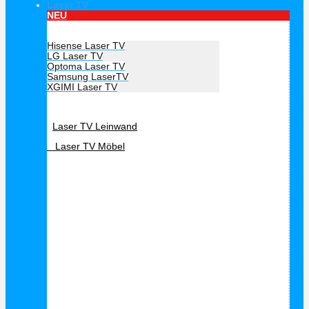
Laser TV
NEU
Hersteller Laser TV
Hisense Laser TV
LG Laser TV
Optoma Laser TV
Samsung LaserTV
XGIMI Laser TV
Laser TV Zubehör
Laser TV Leinwand
Laser TV Möbel