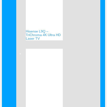
Hisense L9Q –
TriChroma 4K Ultra HD
Laser TV
Verkauf!