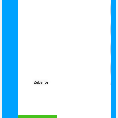
Zubehör
Für Dich ❤️





Bewertet mit 5 von 5
25€ sparen bei Anmeldung
Als Danke schön für Ihre Anmeldung