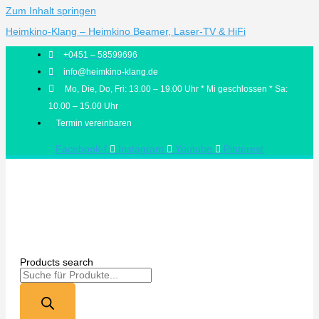
Zum Inhalt springen
Heimkino-Klang – Heimkino Beamer, Laser-TV & HiFi
+0451 – 58599696
info@heimkino-klang.de
Mo, Die, Do, Fri: 13.00 – 19.00 Uhr * Mi geschlossen * Sa:
10.00 – 15.00 Uhr
Termin vereinbaren
Facebook-f
Instagram
Youtube
Pinterest
Products search