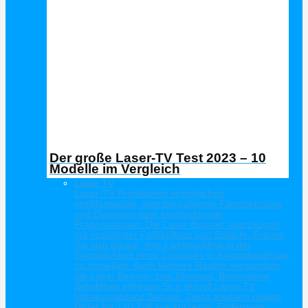
Der große Laser-TV Test 2023 – 10
Modelle im Vergleich
Laser TV
Laser-TV Projektoren ermöglichen
großformatige, atemberaubende Filmerlebnisse
und Diashows oder eindrucksvolle
Präsentationen. Die Laser Beamer überzeugen
mit exzellenter Farbbrillanz und Schärfe. Freuen
Sie sich darauf, Ihre Lieblingsfilme in der
Gemütlichkeit Ihres Zuhauses in Kinoatmosphäre
zu genießen. Auch kleinere Räume verwandeln
die Laser Beamer zum Kinosaal. Besonderer
Beliebtheit erfreuen Sich aktuell Laser-TV
Ultrakurzdistanz Beamer. Diese zaubern riesige
Bilder bis 120 Zoll aus kürzester Entfernung.