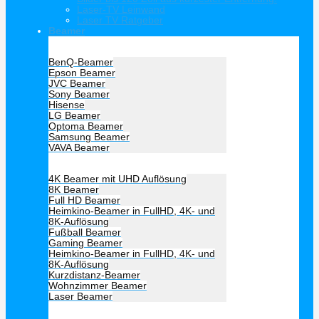
Laser-TV Leinwand
Laser TV Ratgeber
Beamer
Hersteller Beamer
BenQ-Beamer
Epson Beamer
JVC Beamer
Sony Beamer
Hisense
LG Beamer
Optoma Beamer
Samsung Beamer
VAVA Beamer
Beamer Art
4K Beamer mit UHD Auflösung
8K Beamer
Full HD Beamer
Heimkino-Beamer in FullHD, 4K- und
8K-Auflösung
Fußball Beamer
Gaming Beamer
Heimkino-Beamer in FullHD, 4K- und
8K-Auflösung
Kurzdistanz-Beamer
Wohnzimmer Beamer
Laser Beamer
Unsere Empfehlung