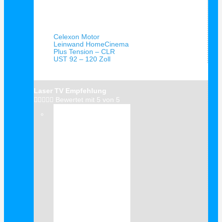
Schnellansicht
Celexon Motor
Leinwand HomeCinema
Plus Tension – CLR
UST 92 – 120 Zoll
Laser TV Empfehlung





Bewertet mit 5 von 5
Verkauf!