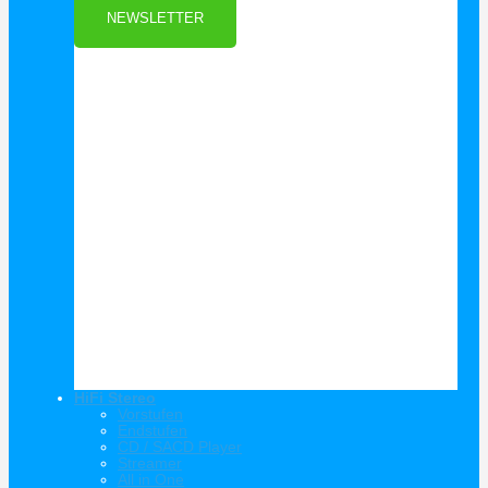
NEWSLETTER
HiFi Stereo
Vorstufen
Endstufen
CD / SACD Player
Streamer
All in One