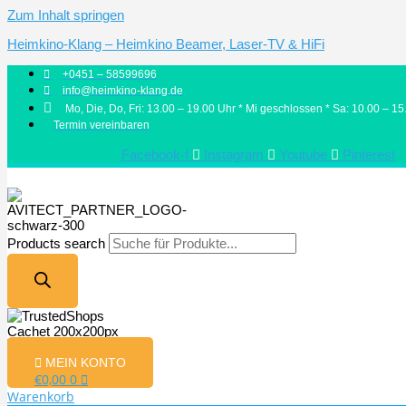
Zum Inhalt springen
Heimkino-Klang – Heimkino Beamer, Laser-TV & HiFi
+0451 – 58599696
info@heimkino-klang.de
Mo, Die, Do, Fri: 13.00 – 19.00 Uhr * Mi geschlossen * Sa: 10.00 – 15
Termin vereinbaren
Facebook-f
Instagram
Youtube
Pinterest
Products search
MEIN KONTO
€
0,00
0
Warenkorb