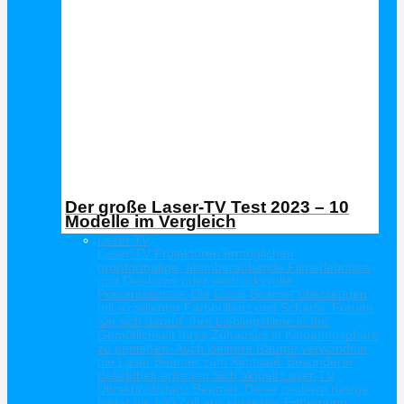
Der große Laser-TV Test 2023 – 10
Modelle im Vergleich
Laser TV
Laser-TV Projektoren ermöglichen
großformatige, atemberaubende Filmerlebnisse
und Diashows oder eindrucksvolle
Präsentationen. Die Laser Beamer überzeugen
mit exzellenter Farbbrillanz und Schärfe. Freuen
Sie sich darauf, Ihre Lieblingsfilme in der
Gemütlichkeit Ihres Zuhauses in Kinoatmosphäre
zu genießen. Auch kleinere Räume verwandeln
die Laser Beamer zum Kinosaal. Besonderer
Beliebtheit erfreuen Sich aktuell Laser-TV
Ultrakurzdistanz Beamer. Diese zaubern riesige
Bilder bis 120 Zoll aus kürzester Entfernung.