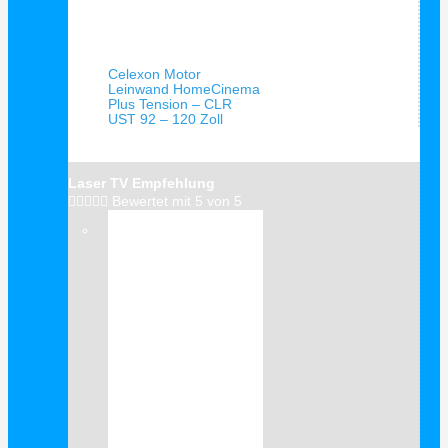
Schnellansicht
Celexon Motor
Leinwand HomeCinema
Plus Tension – CLR
UST 92 – 120 Zoll
Laser TV Empfehlung





Bewertet mit 5 von 5
Verkauf!