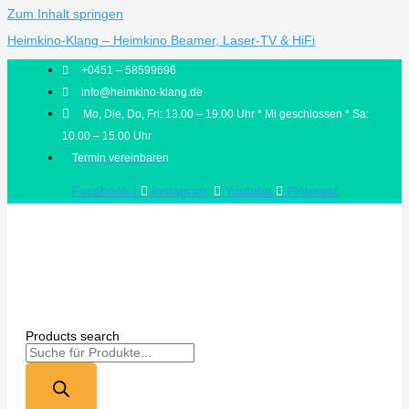
Zum Inhalt springen
Heimkino-Klang – Heimkino Beamer, Laser-TV & HiFi
+0451 – 58599696
info@heimkino-klang.de
Mo, Die, Do, Fri: 13.00 – 19.00 Uhr * Mi geschlossen * Sa:
10.00 – 15.00 Uhr
Termin vereinbaren
Facebook-f
Instagram
Youtube
Pinterest
Products search