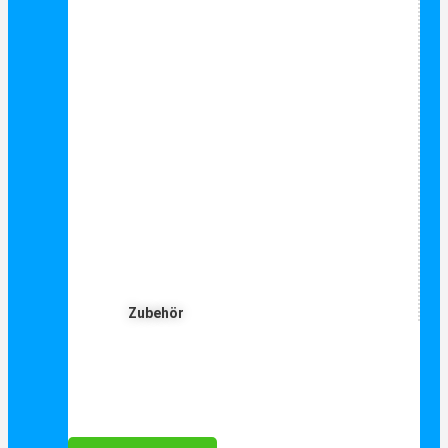
Zubehör
Für Dich ❤️





Bewertet mit 5 von 5
25€ sparen bei Anmeldung
Als Danke schön für Ihre Anmeldung