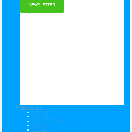
NEWSLETTER
HiFi Stereo
Vorstufen
Endstufen
CD / SACD Player
Streamer
All in One