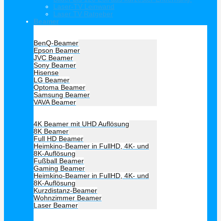
Laser-TV Leinwand
Laser TV Ratgeber
Beamer
Hersteller Beamer
BenQ-Beamer
Epson Beamer
JVC Beamer
Sony Beamer
Hisense
LG Beamer
Optoma Beamer
Samsung Beamer
VAVA Beamer
Beamer Art
4K Beamer mit UHD Auflösung
8K Beamer
Full HD Beamer
Heimkino-Beamer in FullHD, 4K- und
8K-Auflösung
Fußball Beamer
Gaming Beamer
Heimkino-Beamer in FullHD, 4K- und
8K-Auflösung
Kurzdistanz-Beamer
Wohnzimmer Beamer
Laser Beamer
Unsere Empfehlung