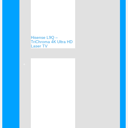
Hisense L9Q –
TriChroma 4K Ultra HD
Laser TV
Verkauf!