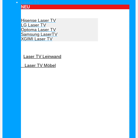
Laser TV
NEU
Hersteller Laser TV
Hisense Laser TV
LG Laser TV
Optoma Laser TV
Samsung LaserTV
XGIMI Laser TV
Laser TV Zubehör
Laser TV Leinwand
Laser TV Möbel