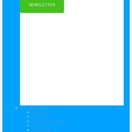
NEWSLETTER
HiFi Stereo
Vorstufen
Endstufen
CD / SACD Player
Streamer
All in One