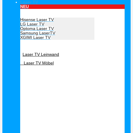
Laser TV
NEU
Hersteller Laser TV
Hisense Laser TV
LG Laser TV
Optoma Laser TV
Samsung LaserTV
XGIMI Laser TV
Laser TV Zubehör
Laser TV Leinwand
Laser TV Möbel