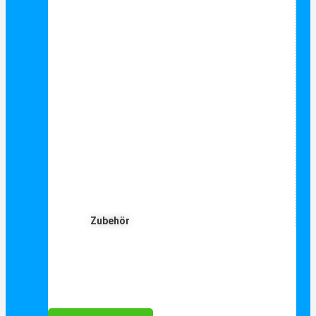
Zubehör
Für Dich ❤️





Bewertet mit 5 von 5
25€ sparen bei Anmeldung
Als Danke schön für Ihre Anmeldung