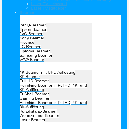
Laser-TV Leinwand
Laser TV Ratgeber
Beamer
Hersteller Beamer
BenQ-Beamer
Epson Beamer
JVC Beamer
Sony Beamer
Hisense
LG Beamer
Optoma Beamer
Samsung Beamer
VAVA Beamer
Beamer Art
4K Beamer mit UHD Auflösung
8K Beamer
Full HD Beamer
Heimkino-Beamer in FullHD, 4K- und
8K-Auflösung
Fußball Beamer
Gaming Beamer
Heimkino-Beamer in FullHD, 4K- und
8K-Auflösung
Kurzdistanz-Beamer
Wohnzimmer Beamer
Laser Beamer
Unsere Empfehlung