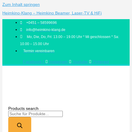
Zum Inhalt springen
Heimkino-Klang – Heimkino Beamer, Laser-TV & HiFi
+0451 – 58599696
info@heimkino-klang.de
Mo, Die, Do, Fri: 13.00 – 19.00 Uhr * Mi geschlossen * Sa:
10.00 – 15.00 Uhr
Termin vereinbaren
Facebook-f
Instagram
Youtube
Pinterest
Products search