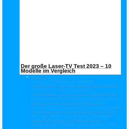
Der große Laser-TV Test 2023 – 10
Modelle im Vergleich
Laser TV
Laser-TV Projektoren ermöglichen
großformatige, atemberaubende Filmerlebnisse
und Diashows oder eindrucksvolle
Präsentationen. Die Laser Beamer überzeugen
mit exzellenter Farbbrillanz und Schärfe. Freuen
Sie sich darauf, Ihre Lieblingsfilme in der
Gemütlichkeit Ihres Zuhauses in Kinoatmosphäre
zu genießen. Auch kleinere Räume verwandeln
die Laser Beamer zum Kinosaal. Besonderer
Beliebtheit erfreuen Sich aktuell Laser-TV
Ultrakurzdistanz Beamer. Diese zaubern riesige
Bilder bis 120 Zoll aus kürzester Entfernung.