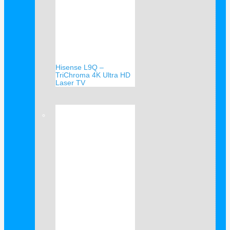
Hisense L9Q –
TriChroma 4K Ultra HD
Laser TV
Verkauf!