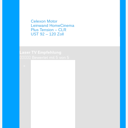
Schnellansicht
Celexon Motor
Leinwand HomeCinema
Plus Tension – CLR
UST 92 – 120 Zoll
Laser TV Empfehlung





Bewertet mit 5 von 5
Verkauf!