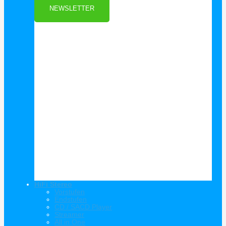
NEWSLETTER
HiFi Stereo
Vorstufen
Endstufen
CD / SACD Player
Streamer
All in One