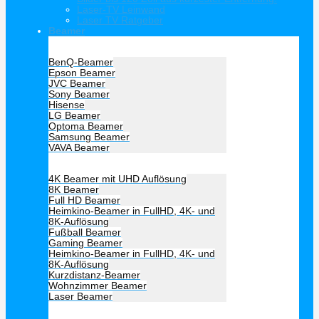
Laser-TV Leinwand
Laser TV Ratgeber
Beamer
Hersteller Beamer
BenQ-Beamer
Epson Beamer
JVC Beamer
Sony Beamer
Hisense
LG Beamer
Optoma Beamer
Samsung Beamer
VAVA Beamer
Beamer Art
4K Beamer mit UHD Auflösung
8K Beamer
Full HD Beamer
Heimkino-Beamer in FullHD, 4K- und
8K-Auflösung
Fußball Beamer
Gaming Beamer
Heimkino-Beamer in FullHD, 4K- und
8K-Auflösung
Kurzdistanz-Beamer
Wohnzimmer Beamer
Laser Beamer
Unsere Empfehlung