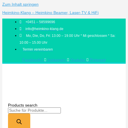
Zum Inhalt springen
Heimkino-Klang – Heimkino Beamer, Laser-TV & HiFi
+0451 – 58599696
info@heimkino-klang.de
Mo, Die, Do, Fri: 13.00 – 19.00 Uhr * Mi geschlossen * Sa:
10.00 – 15.00 Uhr
Termin vereinbaren
Facebook-f
Instagram
Youtube
Pinterest
Products search