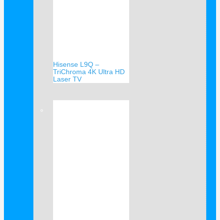
Hisense L9Q –
TriChroma 4K Ultra HD
Laser TV
Verkauf!