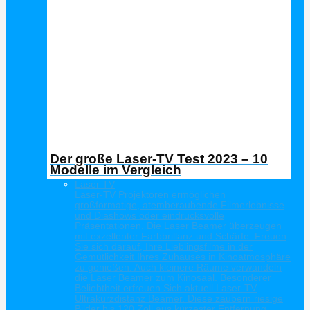
Der große Laser-TV Test 2023 – 10
Modelle im Vergleich
Laser TV
Laser-TV Projektoren ermöglichen
großformatige, atemberaubende Filmerlebnisse
und Diashows oder eindrucksvolle
Präsentationen. Die Laser Beamer überzeugen
mit exzellenter Farbbrillanz und Schärfe. Freuen
Sie sich darauf, Ihre Lieblingsfilme in der
Gemütlichkeit Ihres Zuhauses in Kinoatmosphäre
zu genießen. Auch kleinere Räume verwandeln
die Laser Beamer zum Kinosaal. Besonderer
Beliebtheit erfreuen Sich aktuell Laser-TV
Ultrakurzdistanz Beamer. Diese zaubern riesige
Bilder bis 120 Zoll aus kürzester Entfernung.