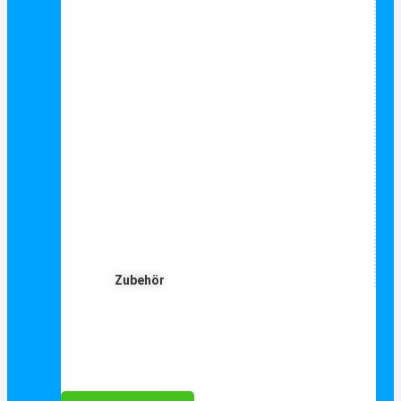
Zubehör
Für Dich ❤️





Bewertet mit 5 von 5
25€ sparen bei Anmeldung
Als Danke schön für Ihre Anmeldung