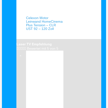
Schnellansicht
Celexon Motor
Leinwand HomeCinema
Plus Tension – CLR
UST 92 – 120 Zoll
Laser TV Empfehlung





Bewertet mit 5 von 5
Verkauf!