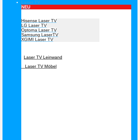
Laser TV
NEU
Hersteller Laser TV
Hisense Laser TV
LG Laser TV
Optoma Laser TV
Samsung LaserTV
XGIMI Laser TV
Laser TV Zubehör
Laser TV Leinwand
Laser TV Möbel