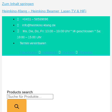
Zum Inhalt springen
Heimkino-Klang – Heimkino Beamer, Laser-TV & HiFi
+0451 – 58599696
info@heimkino-klang.de
Mo, Die, Do, Fri: 13.00 – 19.00 Uhr * Mi geschlossen * Sa:
10.00 – 15.00 Uhr
Termin vereinbaren
Facebook-f
Instagram
Youtube
Pinterest
Products search