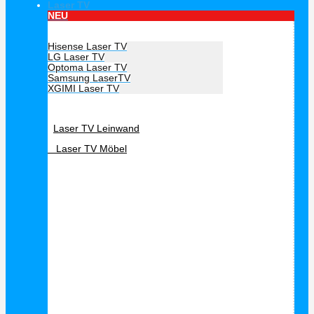
Laser TV
NEU
Hersteller Laser TV
Hisense Laser TV
LG Laser TV
Optoma Laser TV
Samsung LaserTV
XGIMI Laser TV
Laser TV Zubehör
Laser TV Leinwand
Laser TV Möbel