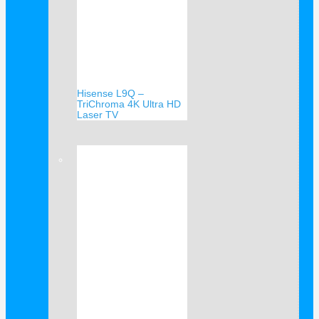
Hisense L9Q –
TriChroma 4K Ultra HD
Laser TV
Verkauf!