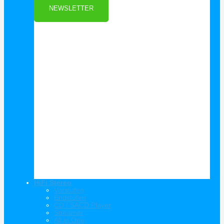
NEWSLETTER
HiFi Stereo
Vorstufen
Endstufen
CD / SACD Player
Streamer
All in One