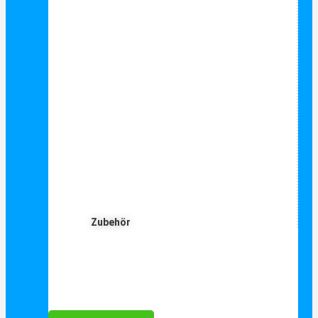
Zubehör
Für Dich ❤️





Bewertet mit 5 von 5
25€ sparen bei Anmeldung
Als Danke schön für Ihre Anmeldung