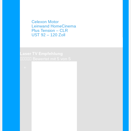
Schnellansicht
Celexon Motor
Leinwand HomeCinema
Plus Tension – CLR
UST 92 – 120 Zoll
Laser TV Empfehlung





Bewertet mit 5 von 5
Verkauf!