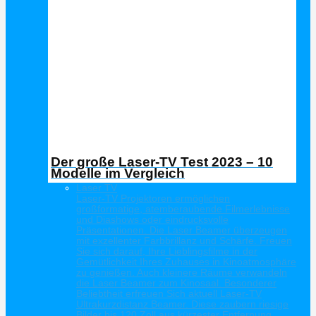
Der große Laser-TV Test 2023 – 10
Modelle im Vergleich
Laser TV
Laser-TV Projektoren ermöglichen
großformatige, atemberaubende Filmerlebnisse
und Diashows oder eindrucksvolle
Präsentationen. Die Laser Beamer überzeugen
mit exzellenter Farbbrillanz und Schärfe. Freuen
Sie sich darauf, Ihre Lieblingsfilme in der
Gemütlichkeit Ihres Zuhauses in Kinoatmosphäre
zu genießen. Auch kleinere Räume verwandeln
die Laser Beamer zum Kinosaal. Besonderer
Beliebtheit erfreuen Sich aktuell Laser-TV
Ultrakurzdistanz Beamer. Diese zaubern riesige
Bilder bis 120 Zoll aus kürzester Entfernung.