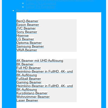
Laser-TV Leinwand
Laser TV Ratgeber
Beamer
Hersteller Beamer
BenQ-Beamer
Epson Beamer
JVC Beamer
Sony Beamer
Hisense
LG Beamer
Optoma Beamer
Samsung Beamer
VAVA Beamer
Beamer Art
4K Beamer mit UHD Auflösung
8K Beamer
Full HD Beamer
Heimkino-Beamer in FullHD, 4K- und
8K-Auflösung
Fußball Beamer
Gaming Beamer
Heimkino-Beamer in FullHD, 4K- und
8K-Auflösung
Kurzdistanz-Beamer
Wohnzimmer Beamer
Laser Beamer
Unsere Empfehlung