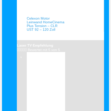
Schnellansicht
Celexon Motor
Leinwand HomeCinema
Plus Tension – CLR
UST 92 – 120 Zoll
Laser TV Empfehlung





Bewertet mit 5 von 5
Verkauf!