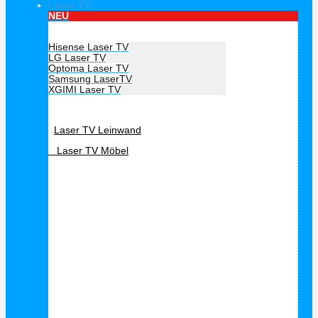
Laser TV
NEU
Hersteller Laser TV
Hisense Laser TV
LG Laser TV
Optoma Laser TV
Samsung LaserTV
XGIMI Laser TV
Laser TV Zubehör
Laser TV Leinwand
Laser TV Möbel