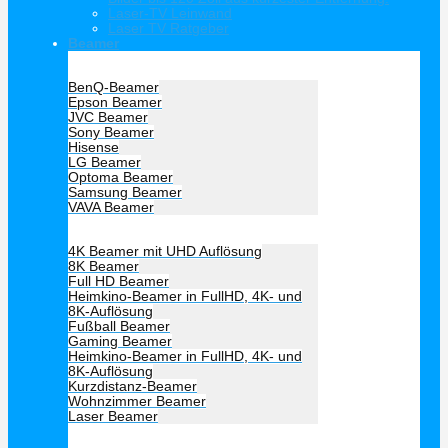
Laser-TV Leinwand
Laser TV Ratgeber
Beamer
Hersteller Beamer
BenQ-Beamer
Epson Beamer
JVC Beamer
Sony Beamer
Hisense
LG Beamer
Optoma Beamer
Samsung Beamer
VAVA Beamer
Beamer Art
4K Beamer mit UHD Auflösung
8K Beamer
Full HD Beamer
Heimkino-Beamer in FullHD, 4K- und
8K-Auflösung
Fußball Beamer
Gaming Beamer
Heimkino-Beamer in FullHD, 4K- und
8K-Auflösung
Kurzdistanz-Beamer
Wohnzimmer Beamer
Laser Beamer
Unsere Empfehlung