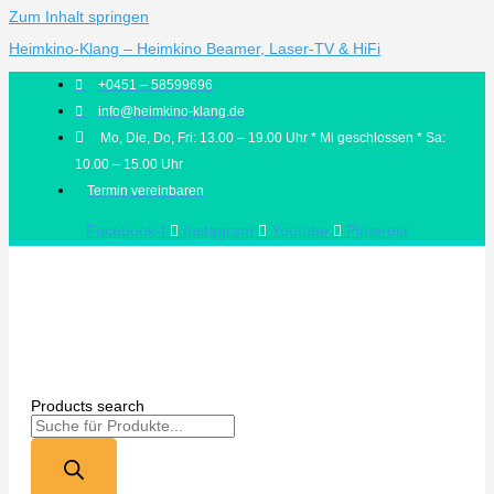
Zum Inhalt springen
Heimkino-Klang – Heimkino Beamer, Laser-TV & HiFi
+0451 – 58599696
info@heimkino-klang.de
Mo, Die, Do, Fri: 13.00 – 19.00 Uhr * Mi geschlossen * Sa:
10.00 – 15.00 Uhr
Termin vereinbaren
Facebook-f
Instagram
Youtube
Pinterest
Products search