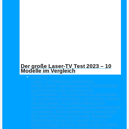
Der große Laser-TV Test 2023 – 10
Modelle im Vergleich
Laser TV
Laser-TV Projektoren ermöglichen
großformatige, atemberaubende Filmerlebnisse
und Diashows oder eindrucksvolle
Präsentationen. Die Laser Beamer überzeugen
mit exzellenter Farbbrillanz und Schärfe. Freuen
Sie sich darauf, Ihre Lieblingsfilme in der
Gemütlichkeit Ihres Zuhauses in Kinoatmosphäre
zu genießen. Auch kleinere Räume verwandeln
die Laser Beamer zum Kinosaal. Besonderer
Beliebtheit erfreuen Sich aktuell Laser-TV
Ultrakurzdistanz Beamer. Diese zaubern riesige
Bilder bis 120 Zoll aus kürzester Entfernung.