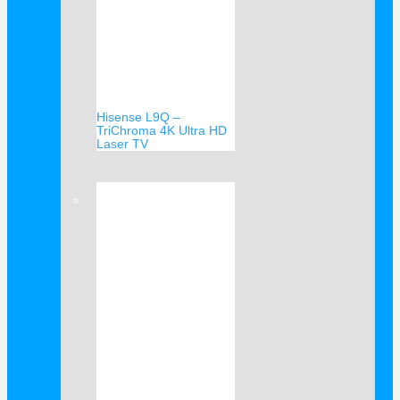
Hisense L9Q –
TriChroma 4K Ultra HD
Laser TV
Verkauf!