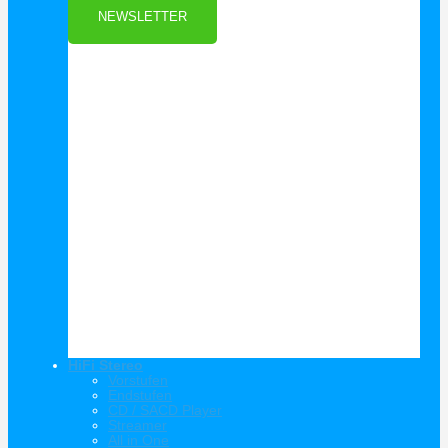
NEWSLETTER
HiFi Stereo
Vorstufen
Endstufen
CD / SACD Player
Streamer
All in One