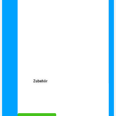
Zubehör
Für Dich ❤️





Bewertet mit 5 von 5
25€ sparen bei Anmeldung
Als Danke schön für Ihre Anmeldung