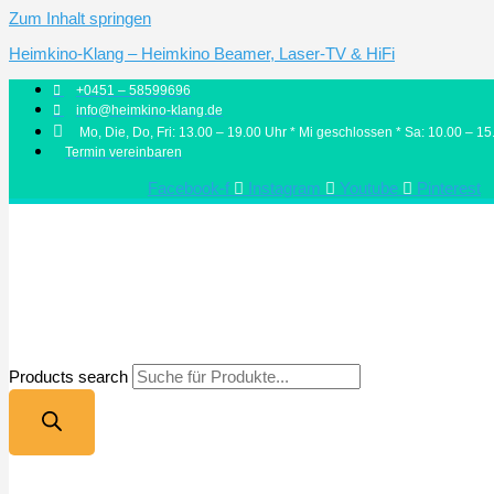
Zum Inhalt springen
Heimkino-Klang – Heimkino Beamer, Laser-TV & HiFi
+0451 – 58599696
info@heimkino-klang.de
Mo, Die, Do, Fri: 13.00 – 19.00 Uhr * Mi geschlossen * Sa: 10.00 – 15
Termin vereinbaren
Facebook-f
Instagram
Youtube
Pinterest
Products search