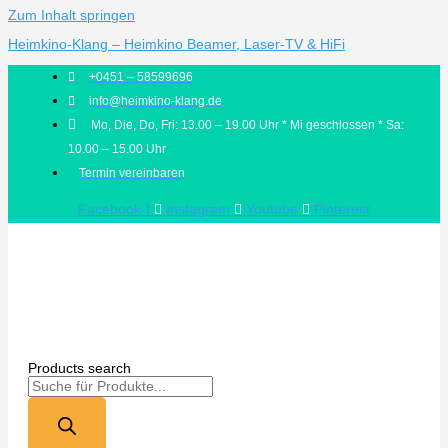
Zum Inhalt springen
Heimkino-Klang – Heimkino Beamer, Laser-TV & HiFi
+0451 – 58599696
info@heimkino-klang.de
Mo, Die, Do, Fri: 13.00 – 19.00 Uhr * Mi geschlossen * Sa:
10.00 – 15.00 Uhr
Termin vereinbaren
Facebook-f
Instagram
Youtube
Pinterest
Products search