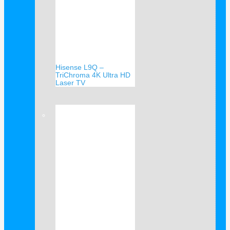
Hisense L9Q –
TriChroma 4K Ultra HD
Laser TV
Verkauf!