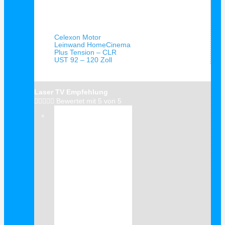
Schnellansicht
Celexon Motor
Leinwand HomeCinema
Plus Tension – CLR
UST 92 – 120 Zoll
Laser TV Empfehlung





Bewertet mit 5 von 5
Verkauf!