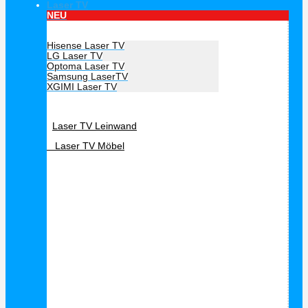
Laser TV
NEU
Hersteller Laser TV
Hisense Laser TV
LG Laser TV
Optoma Laser TV
Samsung LaserTV
XGIMI Laser TV
Laser TV Zubehör
Laser TV Leinwand
Laser TV Möbel