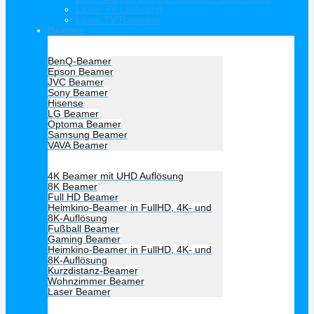
Laser-TV Leinwand
Laser TV Ratgeber
Beamer
Hersteller Beamer
BenQ-Beamer
Epson Beamer
JVC Beamer
Sony Beamer
Hisense
LG Beamer
Optoma Beamer
Samsung Beamer
VAVA Beamer
Beamer Art
4K Beamer mit UHD Auflösung
8K Beamer
Full HD Beamer
Heimkino-Beamer in FullHD, 4K- und
8K-Auflösung
Fußball Beamer
Gaming Beamer
Heimkino-Beamer in FullHD, 4K- und
8K-Auflösung
Kurzdistanz-Beamer
Wohnzimmer Beamer
Laser Beamer
Unsere Empfehlung