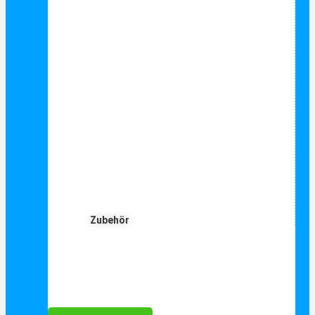
Zubehör
Für Dich ❤️





Bewertet mit 5 von 5
25€ sparen bei Anmeldung
Als Danke schön für Ihre Anmeldung