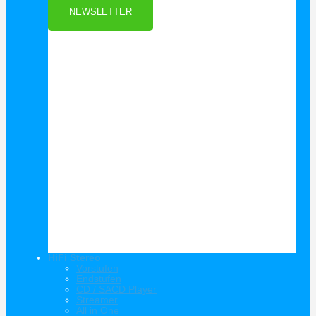
NEWSLETTER
HiFi Stereo
Vorstufen
Endstufen
CD / SACD Player
Streamer
All in One