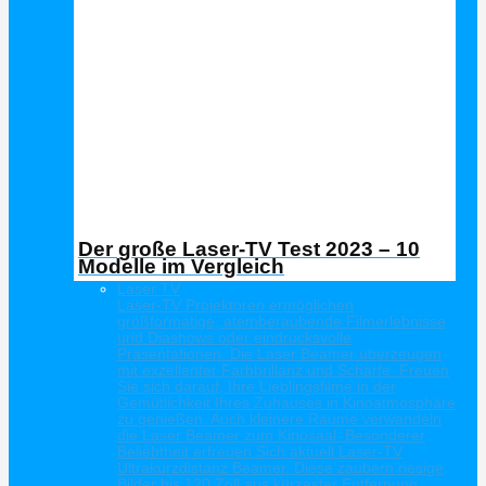
Der große Laser-TV Test 2023 – 10
Modelle im Vergleich
Laser TV
Laser-TV Projektoren ermöglichen
großformatige, atemberaubende Filmerlebnisse
und Diashows oder eindrucksvolle
Präsentationen. Die Laser Beamer überzeugen
mit exzellenter Farbbrillanz und Schärfe. Freuen
Sie sich darauf, Ihre Lieblingsfilme in der
Gemütlichkeit Ihres Zuhauses in Kinoatmosphäre
zu genießen. Auch kleinere Räume verwandeln
die Laser Beamer zum Kinosaal. Besonderer
Beliebtheit erfreuen Sich aktuell Laser-TV
Ultrakurzdistanz Beamer. Diese zaubern riesige
Bilder bis 120 Zoll aus kürzester Entfernung.