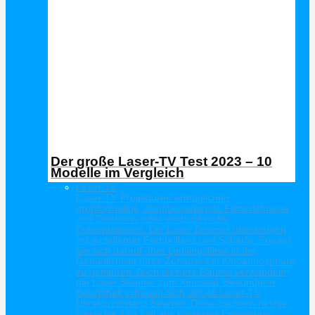
Der große Laser-TV Test 2023 – 10
Modelle im Vergleich
Laser TV
Laser-TV Projektoren ermöglichen
großformatige, atemberaubende Filmerlebnisse
und Diashows oder eindrucksvolle
Präsentationen. Die Laser Beamer überzeugen
mit exzellenter Farbbrillanz und Schärfe. Freuen
Sie sich darauf, Ihre Lieblingsfilme in der
Gemütlichkeit Ihres Zuhauses in Kinoatmosphäre
zu genießen. Auch kleinere Räume verwandeln
die Laser Beamer zum Kinosaal. Besonderer
Beliebtheit erfreuen Sich aktuell Laser-TV
Ultrakurzdistanz Beamer. Diese zaubern riesige
Bilder bis 120 Zoll aus kürzester Entfernung.