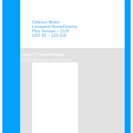
Schnellansicht
Celexon Motor
Leinwand HomeCinema
Plus Tension – CLR
UST 92 – 120 Zoll
Laser TV Empfehlung





Bewertet mit 5 von 5
Verkauf!