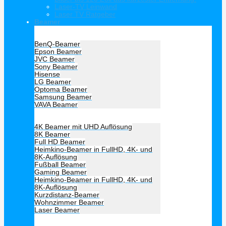
Laser-TV Leinwand
Laser TV Ratgeber
Beamer
Hersteller Beamer
BenQ-Beamer
Epson Beamer
JVC Beamer
Sony Beamer
Hisense
LG Beamer
Optoma Beamer
Samsung Beamer
VAVA Beamer
Beamer Art
4K Beamer mit UHD Auflösung
8K Beamer
Full HD Beamer
Heimkino-Beamer in FullHD, 4K- und
8K-Auflösung
Fußball Beamer
Gaming Beamer
Heimkino-Beamer in FullHD, 4K- und
8K-Auflösung
Kurzdistanz-Beamer
Wohnzimmer Beamer
Laser Beamer
Unsere Empfehlung