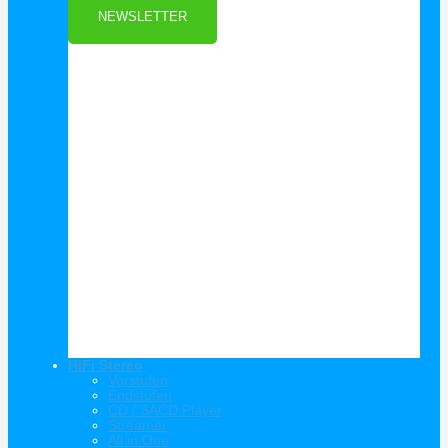
NEWSLETTER
HiFi Stereo
Vorstufen
Endstufen
CD / SACD Player
Streamer
All in One