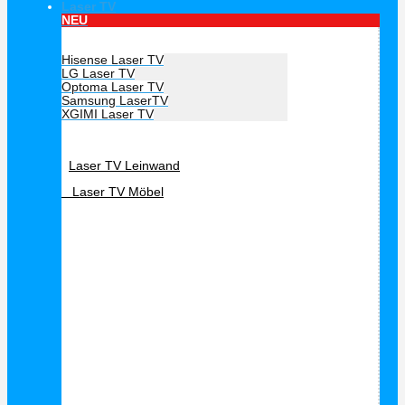
Laser TV
NEU
Hersteller Laser TV
Hisense Laser TV
LG Laser TV
Optoma Laser TV
Samsung LaserTV
XGIMI Laser TV
Laser TV Zubehör
Laser TV Leinwand
Laser TV Möbel