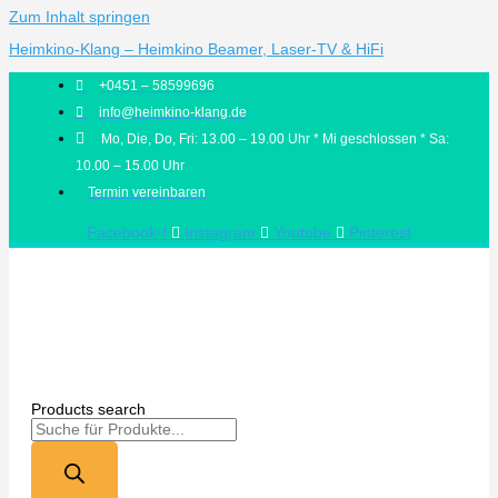
Zum Inhalt springen
Heimkino-Klang – Heimkino Beamer, Laser-TV & HiFi
+0451 – 58599696
info@heimkino-klang.de
Mo, Die, Do, Fri: 13.00 – 19.00 Uhr * Mi geschlossen * Sa:
10.00 – 15.00 Uhr
Termin vereinbaren
Facebook-f
Instagram
Youtube
Pinterest
Products search