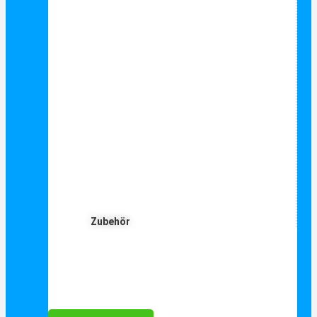
Zubehör
Für Dich ❤️





Bewertet mit 5 von 5
25€ sparen bei Anmeldung
Als Danke schön für Ihre Anmeldung