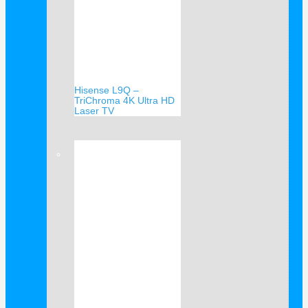
Hisense L9Q –
TriChroma 4K Ultra HD
Laser TV
Verkauf!