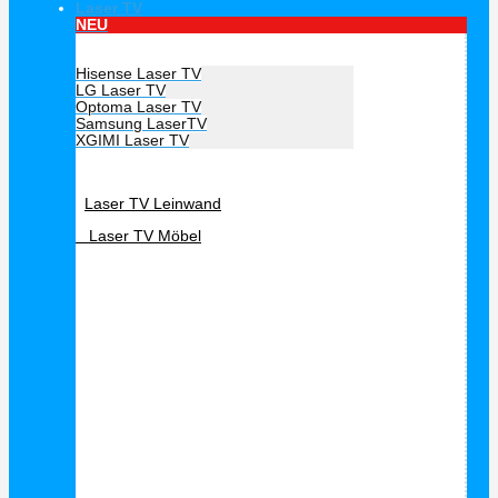
Laser TV
NEU
Hersteller Laser TV
Hisense Laser TV
LG Laser TV
Optoma Laser TV
Samsung LaserTV
XGIMI Laser TV
Laser TV Zubehör
Laser TV Leinwand
Laser TV Möbel