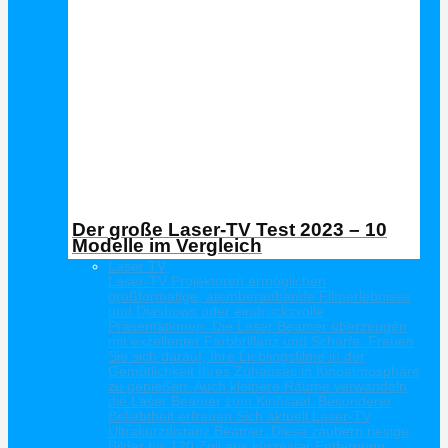
Der große Laser-TV Test 2023 – 10
Modelle im Vergleich
Laser TV
Laser-TV Projektoren ermöglichen
großformatige, atemberaubende Filmerlebnisse
und Diashows oder eindrucksvolle
Präsentationen. Die Laser Beamer überzeugen
mit exzellenter Farbbrillanz und Schärfe. Freuen
Sie sich darauf, Ihre Lieblingsfilme in der
Gemütlichkeit Ihres Zuhauses in Kinoatmosphäre
zu genießen. Auch kleinere Räume verwandeln
die Laser Beamer zum Kinosaal. Besonderer
Beliebtheit erfreuen Sich aktuell Laser-TV
Ultrakurzdistanz Beamer. Diese zaubern riesige
Bilder bis 120 Zoll aus kürzester Entfernung.