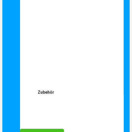
Zubehör
Für Dich ❤️





Bewertet mit 5 von 5
25€ sparen bei Anmeldung
Als Danke schön für Ihre Anmeldung