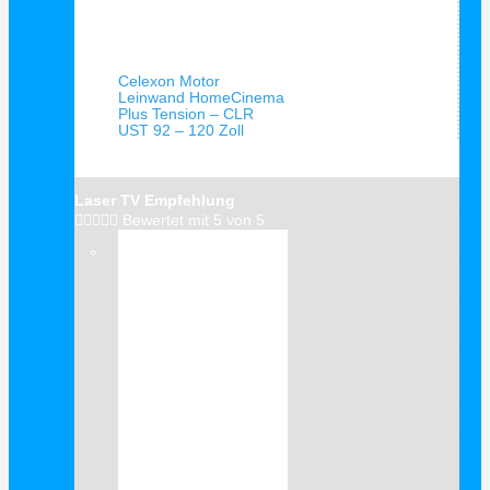
Schnellansicht
Celexon Motor
Leinwand HomeCinema
Plus Tension – CLR
UST 92 – 120 Zoll
Laser TV Empfehlung





Bewertet mit 5 von 5
Verkauf!