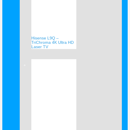
Hisense L9Q –
TriChroma 4K Ultra HD
Laser TV
Verkauf!