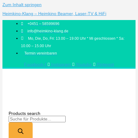
Zum Inhalt springen
Heimkino-Klang – Heimkino Beamer, Laser-TV & HiFi
+0451 – 58599696
info@heimkino-klang.de
Mo, Die, Do, Fri: 13.00 – 19.00 Uhr * Mi geschlossen * Sa:
10.00 – 15.00 Uhr
Termin vereinbaren
Facebook-f
Instagram
Youtube
Pinterest
Products search