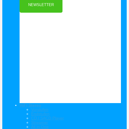
NEWSLETTER
HiFi Stereo
Vorstufen
Endstufen
CD / SACD Player
Streamer
All in One