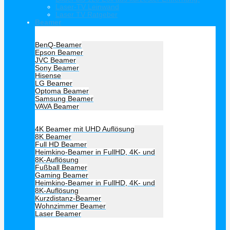
Laser-TV Leinwand
Laser TV Ratgeber
Beamer
Hersteller Beamer
BenQ-Beamer
Epson Beamer
JVC Beamer
Sony Beamer
Hisense
LG Beamer
Optoma Beamer
Samsung Beamer
VAVA Beamer
Beamer Art
4K Beamer mit UHD Auflösung
8K Beamer
Full HD Beamer
Heimkino-Beamer in FullHD, 4K- und
8K-Auflösung
Fußball Beamer
Gaming Beamer
Heimkino-Beamer in FullHD, 4K- und
8K-Auflösung
Kurzdistanz-Beamer
Wohnzimmer Beamer
Laser Beamer
Unsere Empfehlung