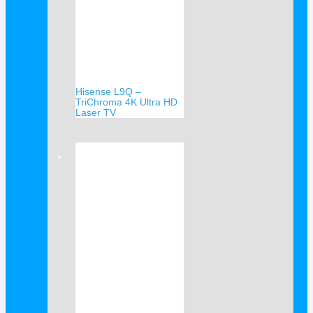
Hisense L9Q –
TriChroma 4K Ultra HD
Laser TV
Verkauf!