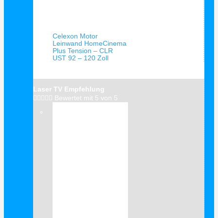
Schnellansicht
Celexon Motor
Leinwand HomeCinema
Plus Tension – CLR
UST 92 – 120 Zoll
Laser TV Empfehlung





Bewertet mit 5 von 5
Verkauf!