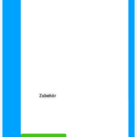
Zubehör
Für Dich ❤️





Bewertet mit 5 von 5
25€ sparen bei Anmeldung
Als Danke schön für Ihre Anmeldung