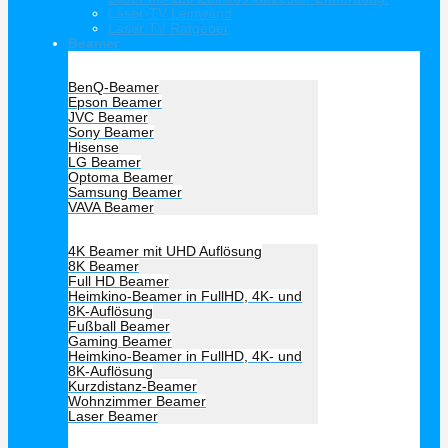
Laser-TV Leinwand
Laser TV Ratgeber
Beamer
Hersteller Beamer
BenQ-Beamer
Epson Beamer
JVC Beamer
Sony Beamer
Hisense
LG Beamer
Optoma Beamer
Samsung Beamer
VAVA Beamer
Beamer Art
4K Beamer mit UHD Auflösung
8K Beamer
Full HD Beamer
Heimkino-Beamer in FullHD, 4K- und
8K-Auflösung
Fußball Beamer
Gaming Beamer
Heimkino-Beamer in FullHD, 4K- und
8K-Auflösung
Kurzdistanz-Beamer
Wohnzimmer Beamer
Laser Beamer
Unsere Empfehlung