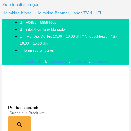
Zum Inhalt springen
Heimkino-Klang – Heimkino Beamer, Laser-TV & HiFi
+0451 – 58599696
info@heimkino-klang.de
Mo, Die, Do, Fri: 13.00 – 19.00 Uhr * Mi geschlossen * Sa:
10.00 – 15.00 Uhr
Termin vereinbaren
Facebook-f
Instagram
Youtube
Pinterest
Products search