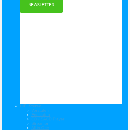
NEWSLETTER
HiFi Stereo
Vorstufen
Endstufen
CD / SACD Player
Streamer
All in One