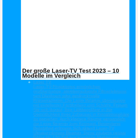
Der große Laser-TV Test 2023 – 10
Modelle im Vergleich
Laser TV
Laser-TV Projektoren ermöglichen
großformatige, atemberaubende Filmerlebnisse
und Diashows oder eindrucksvolle
Präsentationen. Die Laser Beamer überzeugen
mit exzellenter Farbbrillanz und Schärfe. Freuen
Sie sich darauf, Ihre Lieblingsfilme in der
Gemütlichkeit Ihres Zuhauses in Kinoatmosphäre
zu genießen. Auch kleinere Räume verwandeln
die Laser Beamer zum Kinosaal. Besonderer
Beliebtheit erfreuen Sich aktuell Laser-TV
Ultrakurzdistanz Beamer. Diese zaubern riesige
Bilder bis 120 Zoll aus kürzester Entfernung.