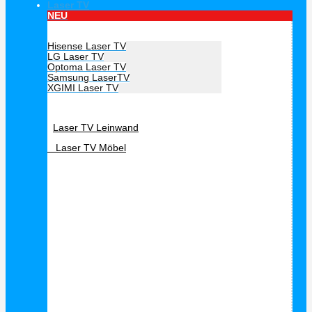
Laser TV
NEU
Hersteller Laser TV
Hisense Laser TV
LG Laser TV
Optoma Laser TV
Samsung LaserTV
XGIMI Laser TV
Laser TV Zubehör
Laser TV Leinwand
Laser TV Möbel