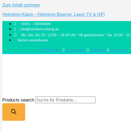
Zum Inhalt springen
Heimkino-Klang – Heimkino Beamer, Laser-TV & HiFi
+0451 – 58599696
info@heimkino-klang.de
Mo, Die, Do, Fri: 13.00 – 19.00 Uhr * Mi geschlossen * Sa: 10.00 – 15
Termin vereinbaren
Facebook-f
Instagram
Youtube
Pinterest
Products search