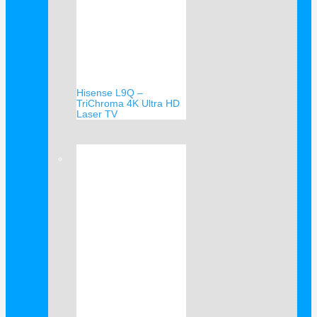
Hisense L9Q –
TriChroma 4K Ultra HD
Laser TV
Verkauf!