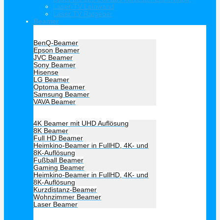
Laser-TV Leinwand
Laser TV Ratgeber
Beamer
Hersteller Beamer
BenQ-Beamer
Epson Beamer
JVC Beamer
Sony Beamer
Hisense
LG Beamer
Optoma Beamer
Samsung Beamer
VAVA Beamer
Beamer Art
4K Beamer mit UHD Auflösung
8K Beamer
Full HD Beamer
Heimkino-Beamer in FullHD, 4K- und
8K-Auflösung
Fußball Beamer
Gaming Beamer
Heimkino-Beamer in FullHD, 4K- und
8K-Auflösung
Kurzdistanz-Beamer
Wohnzimmer Beamer
Laser Beamer
Unsere Empfehlung