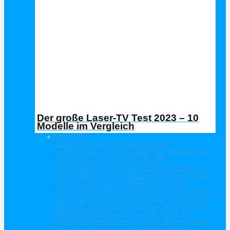
Der große Laser-TV Test 2023 – 10
Modelle im Vergleich
Laser TV
Laser-TV Projektoren ermöglichen
großformatige, atemberaubende Filmerlebnisse
und Diashows oder eindrucksvolle
Präsentationen. Die Laser Beamer überzeugen
mit exzellenter Farbbrillanz und Schärfe. Freuen
Sie sich darauf, Ihre Lieblingsfilme in der
Gemütlichkeit Ihres Zuhauses in Kinoatmosphäre
zu genießen. Auch kleinere Räume verwandeln
die Laser Beamer zum Kinosaal. Besonderer
Beliebtheit erfreuen Sich aktuell Laser-TV
Ultrakurzdistanz Beamer. Diese zaubern riesige
Bilder bis 120 Zoll aus kürzester Entfernung.