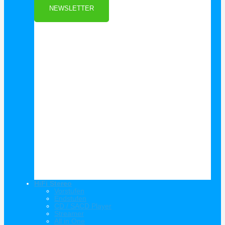
NEWSLETTER
HiFi Stereo
Vorstufen
Endstufen
CD / SACD Player
Streamer
All in One