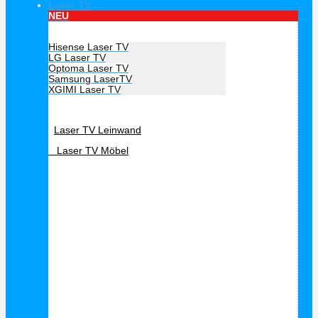
Laser TV
NEU
Hersteller Laser TV
Hisense Laser TV
LG Laser TV
Optoma Laser TV
Samsung LaserTV
XGIMI Laser TV
Laser TV Zubehör
Laser TV Leinwand
Laser TV Möbel