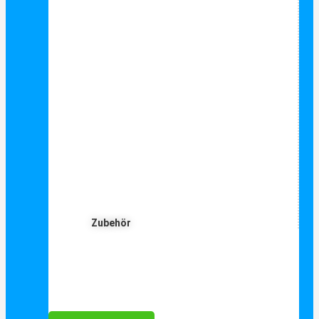
Zubehör
Für Dich ❤️





Bewertet mit 5 von 5
25€ sparen bei Anmeldung
Als Danke schön für Ihre Anmeldung