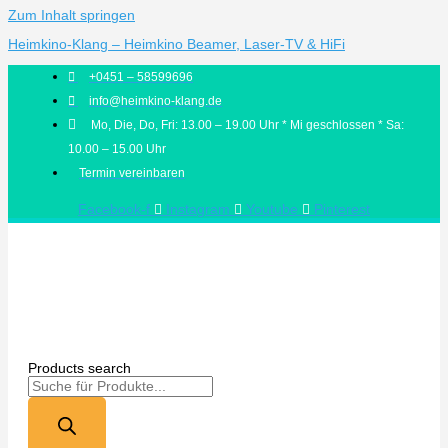
Zum Inhalt springen
Heimkino-Klang – Heimkino Beamer, Laser-TV & HiFi
+0451 – 58599696
info@heimkino-klang.de
Mo, Die, Do, Fri: 13.00 – 19.00 Uhr * Mi geschlossen * Sa:
10.00 – 15.00 Uhr
Termin vereinbaren
Facebook-f
Instagram
Youtube
Pinterest
Products search