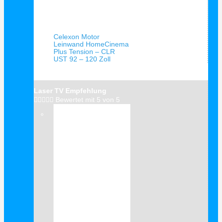
Schnellansicht
Celexon Motor
Leinwand HomeCinema
Plus Tension – CLR
UST 92 – 120 Zoll
Laser TV Empfehlung





Bewertet mit 5 von 5
Verkauf!