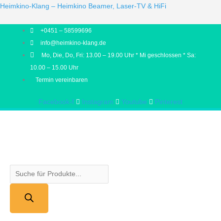
Products
Products
Heimkino-Klang – Heimkino Beamer, Laser-TV & HiFi
search
search
+0451 – 58599696
info@heimkino-klang.de
Mo, Die, Do, Fri: 13.00 – 19.00 Uhr * Mi geschlossen * Sa:
10.00 – 15.00 Uhr
Termin vereinbaren
Facebook-f
Instagram
Youtube
Pinterest