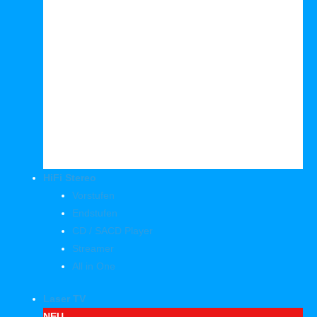
HiFi Stereo
Vorstufen
Endstufen
CD / SACD Player
Streamer
All in One
Laser TV
NEU