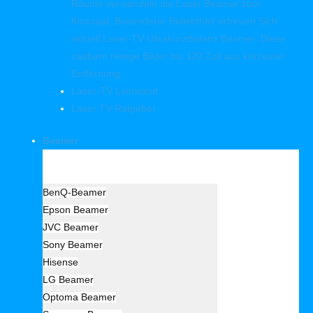
Räume verwandeln die Laser Beamer zum
Kinosaal. Besonderer Beliebtheit erfreuen Sich
aktuell Laser-TV Ultrakurzdistanz Beamer. Diese
zaubern riesige Bilder bis 120 Zoll aus kürzester
Entfernung.
Laser-TV Leinwand
Laser TV Ratgeber
Beamer
Hersteller Beamer
BenQ-Beamer
Epson Beamer
JVC Beamer
Sony Beamer
Hisense
LG Beamer
Optoma Beamer