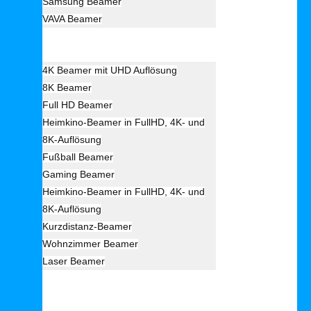
Samsung Beamer
VAVA Beamer
Beamer Art
4K Beamer mit UHD Auflösung
8K Beamer
Full HD Beamer
Heimkino-Beamer in FullHD, 4K- und
8K-Auflösung
Fußball Beamer
Gaming Beamer
Heimkino-Beamer in FullHD, 4K- und
8K-Auflösung
Kurzdistanz-Beamer
Wohnzimmer Beamer
Laser Beamer
Unsere Empfehlung