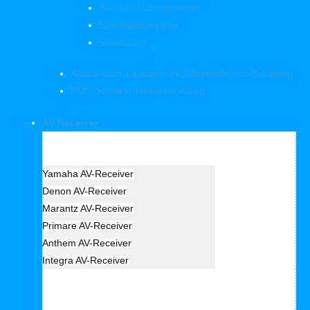
Surround Lautsprecher
Standlautsprecher
Soundbars
Audiovector-Lautsprecher-Übersicht-und-Beratung
PMC-Speaker-Heimkino-Klang
AV-Receiver
Hersteller Receiver
Yamaha AV-Receiver
Denon AV-Receiver
Marantz AV-Receiver
Primare AV-Receiver
Anthem AV-Receiver
Integra AV-Receiver
AV Receiver