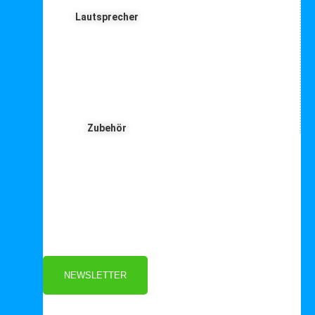
Lautsprecher
Zubehör
Für Dich ❤️





Bewertet mit 5 von 5
25€ sparen bei Anmeldung
Als Danke schön für Ihre Anmeldung
NEWSLETTER