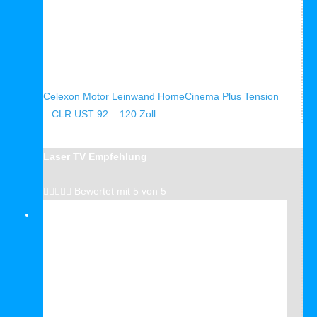
Schnellansicht
Celexon Motor Leinwand HomeCinema Plus Tension
– CLR UST 92 – 120 Zoll
Laser TV Empfehlung





Bewertet mit 5 von 5
Verkauf!