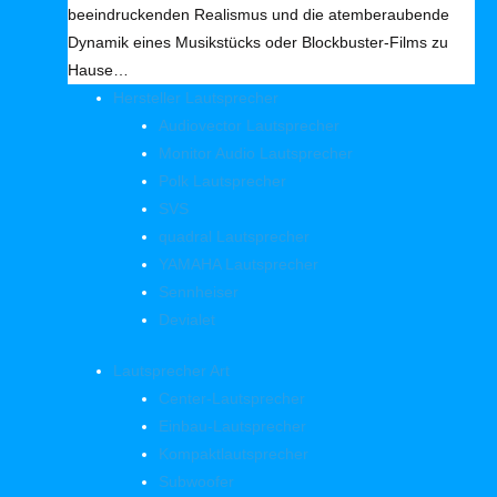
beeindruckenden Realismus und die atemberaubende
Dynamik eines Musikstücks oder Blockbuster-Films zu
Hause…
Hersteller Lautsprecher
Audiovector Lautsprecher
Monitor Audio Lautsprecher
Polk Lautsprecher
SVS
quadral Lautsprecher
YAMAHA Lautsprecher
Sennheiser
Devialet
Lautsprecher Art
Center-Lautsprecher
Einbau-Lautsprecher
Kompaktlautsprecher
Subwoofer