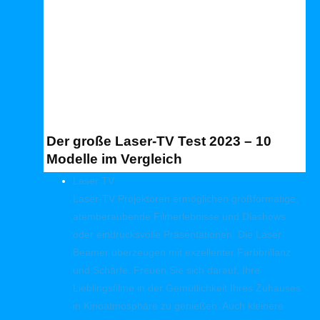
Der große Laser-TV Test 2023 – 10
Modelle im Vergleich
Laser TV
Laser-TV Projektoren ermöglichen großformatige,
atemberaubende Filmerlebnisse und Diashows
oder eindrucksvolle Präsentationen. Die Laser
Beamer überzeugen mit exzellenter Farbbrillanz
und Schärfe. Freuen Sie sich darauf, Ihre
Lieblingsfilme in der Gemütlichkeit Ihres Zuhauses
in Kinoatmosphäre zu genießen. Auch kleinere