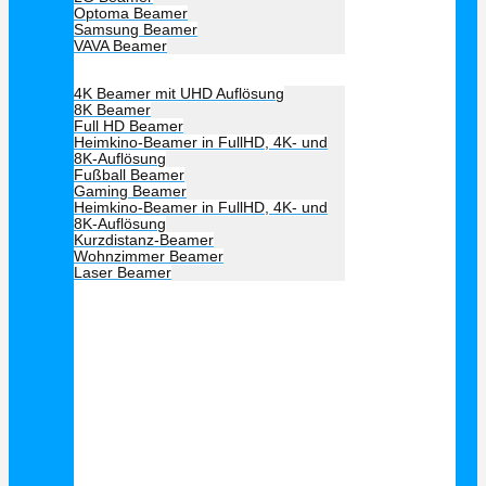
Optoma Beamer
Samsung Beamer
VAVA Beamer
Beamer Art
4K Beamer mit UHD Auflösung
8K Beamer
Full HD Beamer
Heimkino-Beamer in FullHD, 4K- und
8K-Auflösung
Fußball Beamer
Gaming Beamer
Heimkino-Beamer in FullHD, 4K- und
8K-Auflösung
Kurzdistanz-Beamer
Wohnzimmer Beamer
Laser Beamer
Unsere Empfehlung