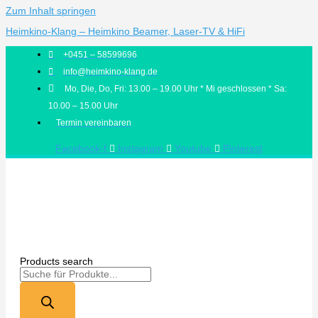
Zum Inhalt springen
Heimkino-Klang – Heimkino Beamer, Laser-TV & HiFi
+0451 – 58599696
info@heimkino-klang.de
Mo, Die, Do, Fri: 13.00 – 19.00 Uhr * Mi geschlossen * Sa:
10.00 – 15.00 Uhr
Termin vereinbaren
Facebook-f
Instagram
Youtube
Pinterest
Products search