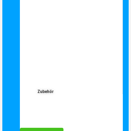
Zubehör
Für Dich ❤️





Bewertet mit 5 von 5
25€ sparen bei Anmeldung
Als Danke schön für Ihre Anmeldung