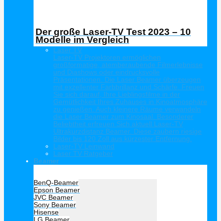
Der große Laser-TV Test 2023 – 10
Modelle im Vergleich
Laser TV
Laser-TV Projektoren ermöglichen
großformatige, atemberaubende Filmerlebnisse
und Diashows oder eindrucksvolle
Präsentationen. Die Laser Beamer überzeugen
mit exzellenter Farbbrillanz und Schärfe. Freuen
Sie sich darauf, Ihre Lieblingsfilme in der
Gemütlichkeit Ihres Zuhauses in Kinoatmosphäre
zu genießen. Auch kleinere Räume verwandeln
die Laser Beamer zum Kinosaal. Besonderer
Beliebtheit erfreuen Sich aktuell Laser-TV
Ultrakurzdistanz Beamer. Diese zaubern riesige
Bilder bis 120 Zoll aus kürzester Entfernung.
Laser-TV Leinwand
Laser TV Ratgeber
Beamer
Hersteller Beamer
BenQ-Beamer
Epson Beamer
JVC Beamer
Sony Beamer
Hisense
LG Beamer