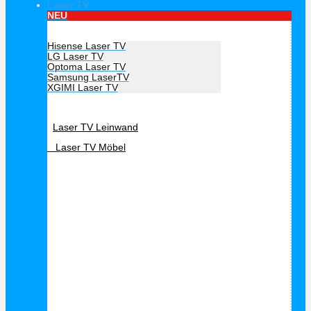
Laser TV
NEU
Hersteller Laser TV
Hisense Laser TV
LG Laser TV
Optoma Laser TV
Samsung LaserTV
XGIMI Laser TV
Laser TV Zubehör
Laser TV Leinwand
Laser TV Möbel