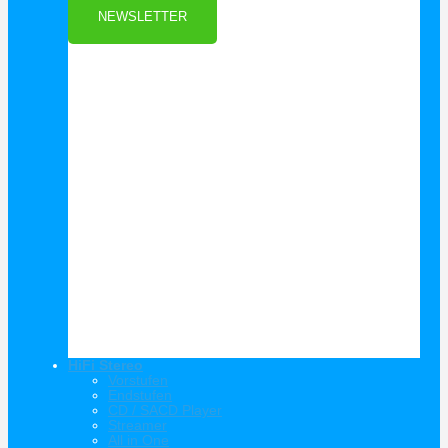
NEWSLETTER
HiFi Stereo
Vorstufen
Endstufen
CD / SACD Player
Streamer
All in One