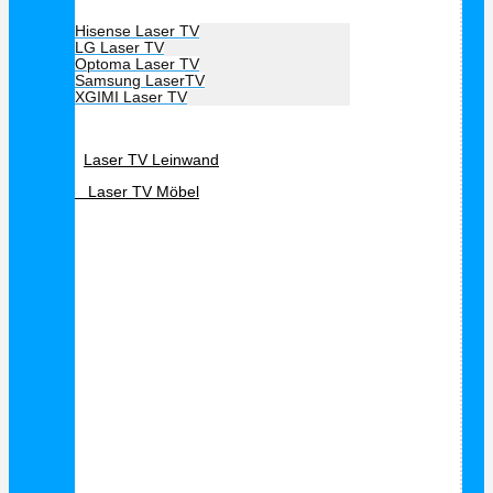
Hersteller Laser TV
Hisense Laser TV
LG Laser TV
Optoma Laser TV
Samsung LaserTV
XGIMI Laser TV
Laser TV Zubehör
Laser TV Leinwand
Laser TV Möbel