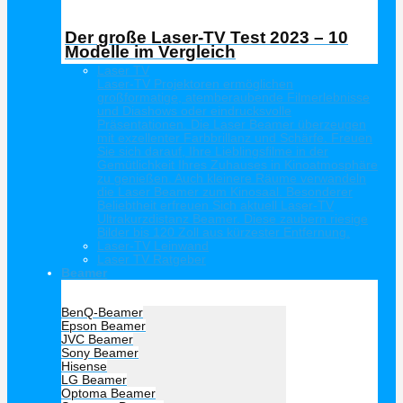
Der große Laser-TV Test 2023 – 10
Modelle im Vergleich
Laser TV
Laser-TV Projektoren ermöglichen
großformatige, atemberaubende Filmerlebnisse
und Diashows oder eindrucksvolle
Präsentationen. Die Laser Beamer überzeugen
mit exzellenter Farbbrillanz und Schärfe. Freuen
Sie sich darauf, Ihre Lieblingsfilme in der
Gemütlichkeit Ihres Zuhauses in Kinoatmosphäre
zu genießen. Auch kleinere Räume verwandeln
die Laser Beamer zum Kinosaal. Besonderer
Beliebtheit erfreuen Sich aktuell Laser-TV
Ultrakurzdistanz Beamer. Diese zaubern riesige
Bilder bis 120 Zoll aus kürzester Entfernung.
Laser-TV Leinwand
Laser TV Ratgeber
Beamer
Hersteller Beamer
BenQ-Beamer
Epson Beamer
JVC Beamer
Sony Beamer
Hisense
LG Beamer
Optoma Beamer