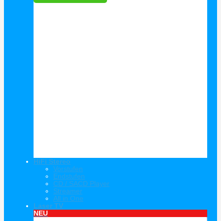
HiFi Stereo
Vorstufen
Endstufen
CD / SACD Player
Streamer
All in One
Laser TV
NEU