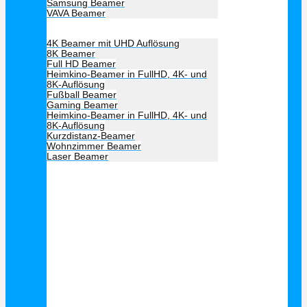
Samsung Beamer
VAVA Beamer
Beamer Art
4K Beamer mit UHD Auflösung
8K Beamer
Full HD Beamer
Heimkino-Beamer in FullHD, 4K- und
8K-Auflösung
Fußball Beamer
Gaming Beamer
Heimkino-Beamer in FullHD, 4K- und
8K-Auflösung
Kurzdistanz-Beamer
Wohnzimmer Beamer
Laser Beamer
Unsere Empfehlung