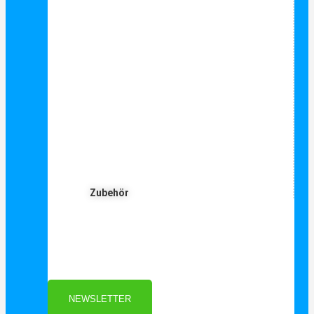
Zubehör
Für Dich ❤️





Bewertet mit 5 von 5
25€ sparen bei Anmeldung
Als Danke schön für Ihre Anmeldung
NEWSLETTER