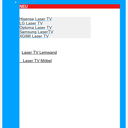
Laser TV
NEU
Hersteller Laser TV
Hisense Laser TV
LG Laser TV
Optoma Laser TV
Samsung LaserTV
XGIMI Laser TV
Laser TV Zubehör
Laser TV Leinwand
Laser TV Möbel