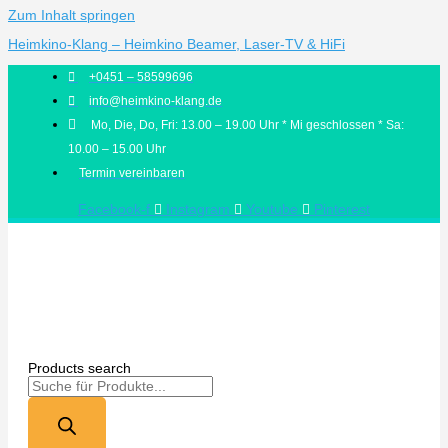
Zum Inhalt springen
Heimkino-Klang – Heimkino Beamer, Laser-TV & HiFi
+0451 – 58599696
info@heimkino-klang.de
Mo, Die, Do, Fri: 13.00 – 19.00 Uhr * Mi geschlossen * Sa:
10.00 – 15.00 Uhr
Termin vereinbaren
Facebook-f
Instagram
Youtube
Pinterest
Products search