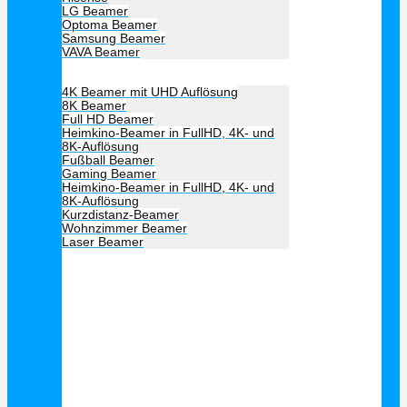
LG Beamer
Optoma Beamer
Samsung Beamer
VAVA Beamer
Beamer Art
4K Beamer mit UHD Auflösung
8K Beamer
Full HD Beamer
Heimkino-Beamer in FullHD, 4K- und
8K-Auflösung
Fußball Beamer
Gaming Beamer
Heimkino-Beamer in FullHD, 4K- und
8K-Auflösung
Kurzdistanz-Beamer
Wohnzimmer Beamer
Laser Beamer
Unsere Empfehlung