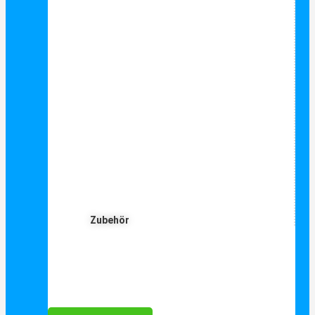
Zubehör
Für Dich ❤️





Bewertet mit 5 von 5
25€ sparen bei Anmeldung
Als Danke schön für Ihre Anmeldung