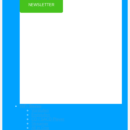
NEWSLETTER
HiFi Stereo
Vorstufen
Endstufen
CD / SACD Player
Streamer
All in One