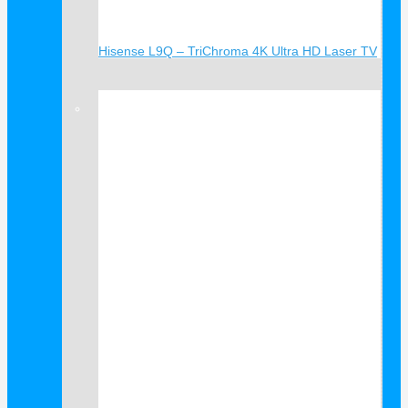
Hisense L9Q – TriChroma 4K Ultra HD Laser TV
Verkauf!