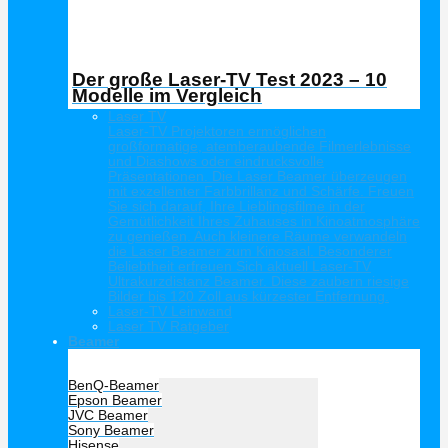
Der große Laser-TV Test 2023 – 10
Modelle im Vergleich
Laser TV
Laser-TV Projektoren ermöglichen
großformatige, atemberaubende Filmerlebnisse
und Diashows oder eindrucksvolle
Präsentationen. Die Laser Beamer überzeugen
mit exzellenter Farbbrillanz und Schärfe. Freuen
Sie sich darauf, Ihre Lieblingsfilme in der
Gemütlichkeit Ihres Zuhauses in Kinoatmosphäre
zu genießen. Auch kleinere Räume verwandeln
die Laser Beamer zum Kinosaal. Besonderer
Beliebtheit erfreuen Sich aktuell Laser-TV
Ultrakurzdistanz Beamer. Diese zaubern riesige
Bilder bis 120 Zoll aus kürzester Entfernung.
Laser-TV Leinwand
Laser TV Ratgeber
Beamer
Hersteller Beamer
BenQ-Beamer
Epson Beamer
JVC Beamer
Sony Beamer
Hisense