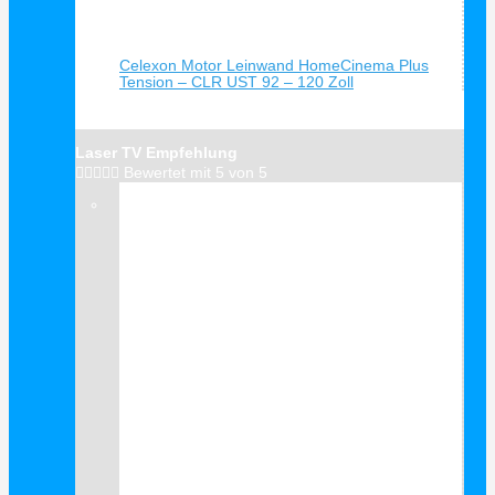
Schnellansicht
Celexon Motor Leinwand HomeCinema Plus
Tension – CLR UST 92 – 120 Zoll
Laser TV Empfehlung





Bewertet mit 5 von 5
Verkauf!