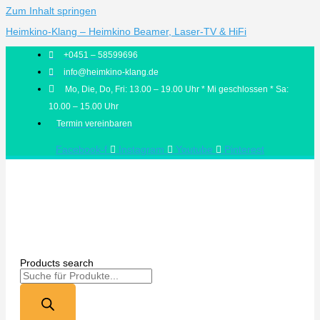
Zum Inhalt springen
Heimkino-Klang – Heimkino Beamer, Laser-TV & HiFi
+0451 – 58599696
info@heimkino-klang.de
Mo, Die, Do, Fri: 13.00 – 19.00 Uhr * Mi geschlossen * Sa:
10.00 – 15.00 Uhr
Termin vereinbaren
Facebook-f
Instagram
Youtube
Pinterest
Products search