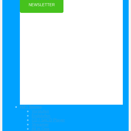
NEWSLETTER
HiFi Stereo
Vorstufen
Endstufen
CD / SACD Player
Streamer
All in One