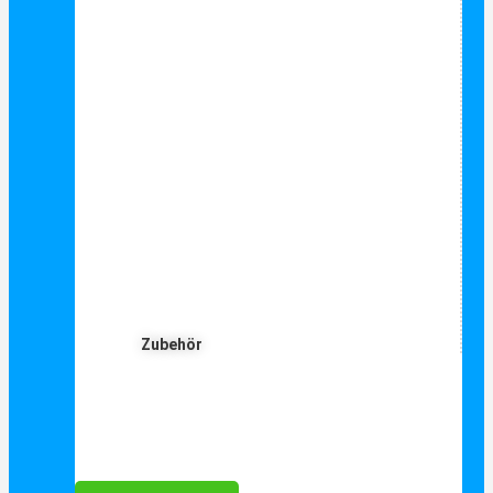
Zubehör
Für Dich ❤️





Bewertet mit 5 von 5
25€ sparen bei Anmeldung
Als Danke schön für Ihre Anmeldung