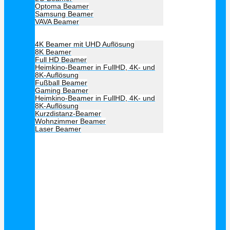
Optoma Beamer
Samsung Beamer
VAVA Beamer
Beamer Art
4K Beamer mit UHD Auflösung
8K Beamer
Full HD Beamer
Heimkino-Beamer in FullHD, 4K- und
8K-Auflösung
Fußball Beamer
Gaming Beamer
Heimkino-Beamer in FullHD, 4K- und
8K-Auflösung
Kurzdistanz-Beamer
Wohnzimmer Beamer
Laser Beamer
Unsere Empfehlung