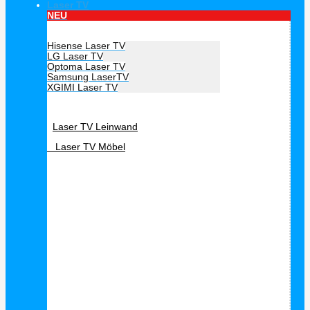
Laser TV
NEU
Hersteller Laser TV
Hisense Laser TV
LG Laser TV
Optoma Laser TV
Samsung LaserTV
XGIMI Laser TV
Laser TV Zubehör
Laser TV Leinwand
Laser TV Möbel