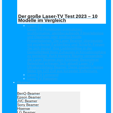
Der große Laser-TV Test 2023 – 10
Modelle im Vergleich
Laser TV
Laser-TV Projektoren ermöglichen
großformatige, atemberaubende Filmerlebnisse
und Diashows oder eindrucksvolle
Präsentationen. Die Laser Beamer überzeugen
mit exzellenter Farbbrillanz und Schärfe. Freuen
Sie sich darauf, Ihre Lieblingsfilme in der
Gemütlichkeit Ihres Zuhauses in Kinoatmosphäre
zu genießen. Auch kleinere Räume verwandeln
die Laser Beamer zum Kinosaal. Besonderer
Beliebtheit erfreuen Sich aktuell Laser-TV
Ultrakurzdistanz Beamer. Diese zaubern riesige
Bilder bis 120 Zoll aus kürzester Entfernung.
Laser-TV Leinwand
Laser TV Ratgeber
Beamer
Hersteller Beamer
BenQ-Beamer
Epson Beamer
JVC Beamer
Sony Beamer
Hisense
LG Beamer