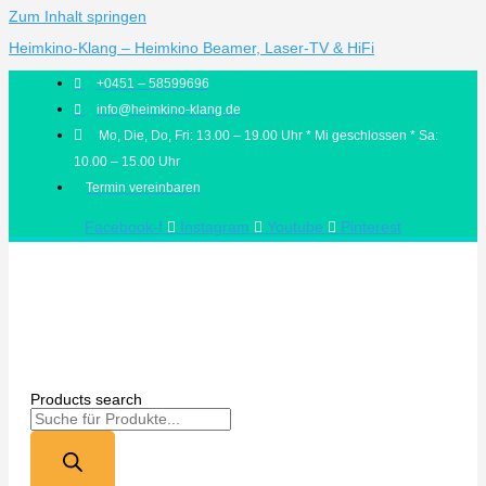
Zum Inhalt springen
Heimkino-Klang – Heimkino Beamer, Laser-TV & HiFi
+0451 – 58599696
info@heimkino-klang.de
Mo, Die, Do, Fri: 13.00 – 19.00 Uhr * Mi geschlossen * Sa:
10.00 – 15.00 Uhr
Termin vereinbaren
Facebook-f
Instagram
Youtube
Pinterest
Products search