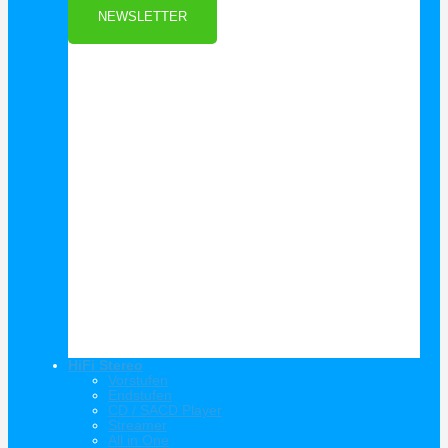
NEWSLETTER
HiFi Stereo
Vorstufen
Endstufen
CD / SACD Player
Streamer
All in One