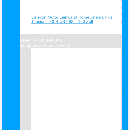
Schnellansicht
Celexon Motor Leinwand HomeCinema Plus
Tension – CLR UST 92 – 120 Zoll
Laser TV Empfehlung





Bewertet mit 5 von 5
Verkauf!