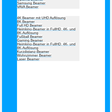
Samsung Beamer
VAVA Beamer
Beamer Art
4K Beamer mit UHD Auflösung
8K Beamer
Full HD Beamer
Heimkino-Beamer in FullHD, 4K- und
8K-Auflösung
Fußball Beamer
Gaming Beamer
Heimkino-Beamer in FullHD, 4K- und
8K-Auflösung
Kurzdistanz-Beamer
Wohnzimmer Beamer
Laser Beamer
Unsere Empfehlung