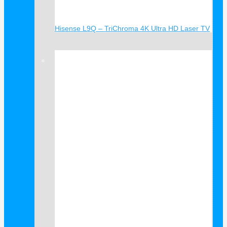
Hisense L9Q – TriChroma 4K Ultra HD Laser TV
Verkauf!