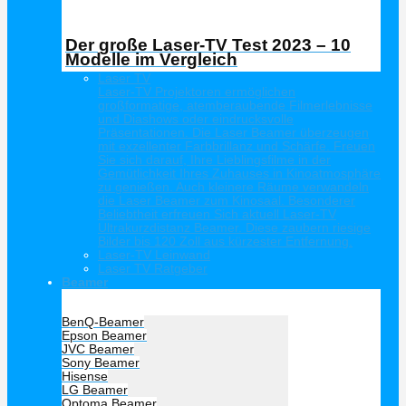
Der große Laser-TV Test 2023 – 10
Modelle im Vergleich
Laser TV
Laser-TV Projektoren ermöglichen
großformatige, atemberaubende Filmerlebnisse
und Diashows oder eindrucksvolle
Präsentationen. Die Laser Beamer überzeugen
mit exzellenter Farbbrillanz und Schärfe. Freuen
Sie sich darauf, Ihre Lieblingsfilme in der
Gemütlichkeit Ihres Zuhauses in Kinoatmosphäre
zu genießen. Auch kleinere Räume verwandeln
die Laser Beamer zum Kinosaal. Besonderer
Beliebtheit erfreuen Sich aktuell Laser-TV
Ultrakurzdistanz Beamer. Diese zaubern riesige
Bilder bis 120 Zoll aus kürzester Entfernung.
Laser-TV Leinwand
Laser TV Ratgeber
Beamer
Hersteller Beamer
BenQ-Beamer
Epson Beamer
JVC Beamer
Sony Beamer
Hisense
LG Beamer
Optoma Beamer