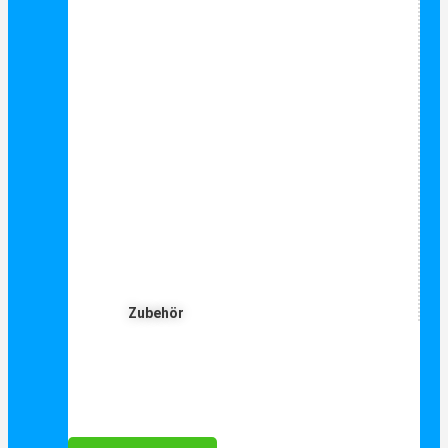
Zubehör
Für Dich ❤️





Bewertet mit 5 von 5
25€ sparen bei Anmeldung
Als Danke schön für Ihre Anmeldung