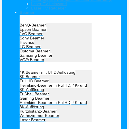
Laser-TV Leinwand
Laser TV Ratgeber
Beamer
Hersteller Beamer
BenQ-Beamer
Epson Beamer
JVC Beamer
Sony Beamer
Hisense
LG Beamer
Optoma Beamer
Samsung Beamer
VAVA Beamer
Beamer Art
4K Beamer mit UHD Auflösung
8K Beamer
Full HD Beamer
Heimkino-Beamer in FullHD, 4K- und
8K-Auflösung
Fußball Beamer
Gaming Beamer
Heimkino-Beamer in FullHD, 4K- und
8K-Auflösung
Kurzdistanz-Beamer
Wohnzimmer Beamer
Laser Beamer
Unsere Empfehlung