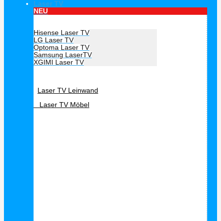
Laser TV
NEU
Hersteller Laser TV
Hisense Laser TV
LG Laser TV
Optoma Laser TV
Samsung LaserTV
XGIMI Laser TV
Laser TV Zubehör
Laser TV Leinwand
Laser TV Möbel