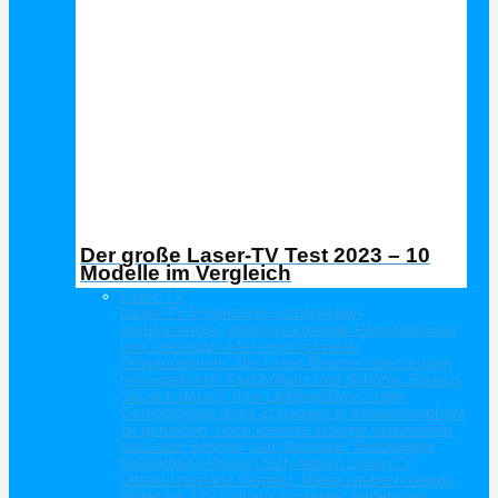
Der große Laser-TV Test 2023 – 10
Modelle im Vergleich
Laser TV
Laser-TV Projektoren ermöglichen
großformatige, atemberaubende Filmerlebnisse
und Diashows oder eindrucksvolle
Präsentationen. Die Laser Beamer überzeugen
mit exzellenter Farbbrillanz und Schärfe. Freuen
Sie sich darauf, Ihre Lieblingsfilme in der
Gemütlichkeit Ihres Zuhauses in Kinoatmosphäre
zu genießen. Auch kleinere Räume verwandeln
die Laser Beamer zum Kinosaal. Besonderer
Beliebtheit erfreuen Sich aktuell Laser-TV
Ultrakurzdistanz Beamer. Diese zaubern riesige
Bilder bis 120 Zoll aus kürzester Entfernung.