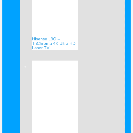
Hisense L9Q –
TriChroma 4K Ultra HD
Laser TV
Verkauf!