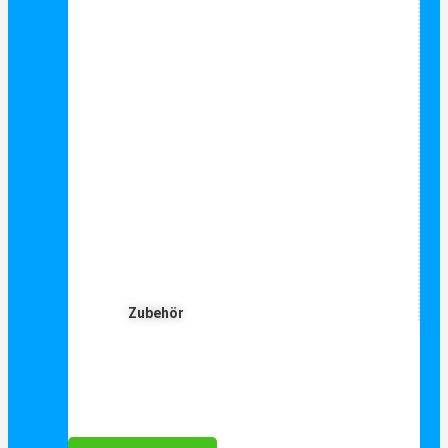
Zubehör
Für Dich ❤️





Bewertet mit 5 von 5
25€ sparen bei Anmeldung
Als Danke schön für Ihre Anmeldung