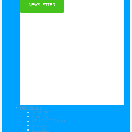
NEWSLETTER
HiFi Stereo
Vorstufen
Endstufen
CD / SACD Player
Streamer
All in One