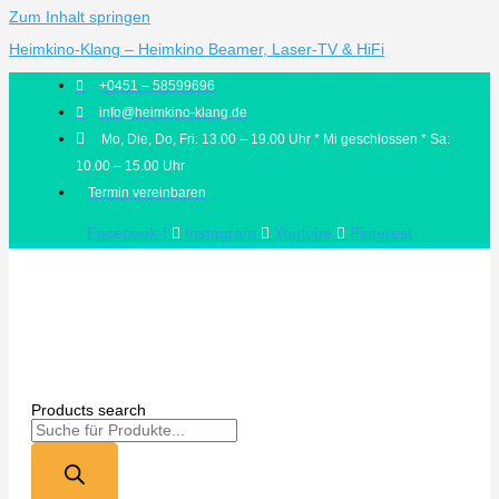
Zum Inhalt springen
Heimkino-Klang – Heimkino Beamer, Laser-TV & HiFi
+0451 – 58599696
info@heimkino-klang.de
Mo, Die, Do, Fri: 13.00 – 19.00 Uhr * Mi geschlossen * Sa:
10.00 – 15.00 Uhr
Termin vereinbaren
Facebook-f
Instagram
Youtube
Pinterest
Products search