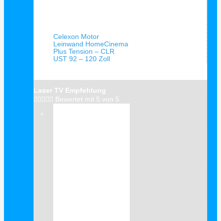
Schnellansicht
Celexon Motor
Leinwand HomeCinema
Plus Tension – CLR
UST 92 – 120 Zoll
Laser TV Empfehlung





Bewertet mit 5 von 5
Verkauf!