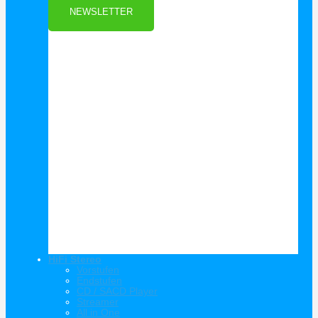
NEWSLETTER
HiFi Stereo
Vorstufen
Endstufen
CD / SACD Player
Streamer
All in One