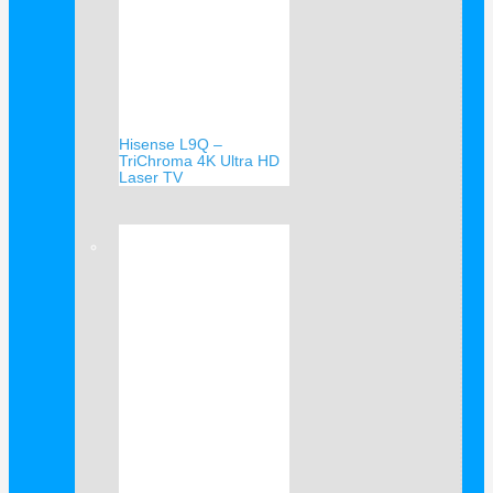
Hisense L9Q –
TriChroma 4K Ultra HD
Laser TV
Verkauf!