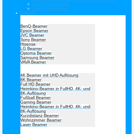
Laser-TV Leinwand
Laser TV Ratgeber
Beamer
Hersteller Beamer
BenQ-Beamer
Epson Beamer
JVC Beamer
Sony Beamer
Hisense
LG Beamer
Optoma Beamer
Samsung Beamer
VAVA Beamer
Beamer Art
4K Beamer mit UHD Auflösung
8K Beamer
Full HD Beamer
Heimkino-Beamer in FullHD, 4K- und
8K-Auflösung
Fußball Beamer
Gaming Beamer
Heimkino-Beamer in FullHD, 4K- und
8K-Auflösung
Kurzdistanz-Beamer
Wohnzimmer Beamer
Laser Beamer
Unsere Empfehlung