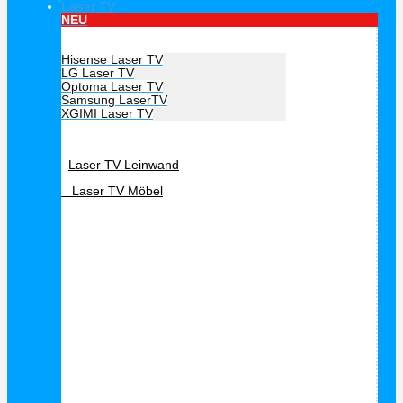
Laser TV
NEU
Hersteller Laser TV
Hisense Laser TV
LG Laser TV
Optoma Laser TV
Samsung LaserTV
XGIMI Laser TV
Laser TV Zubehör
Laser TV Leinwand
Laser TV Möbel