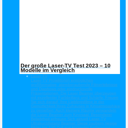
Der große Laser-TV Test 2023 – 10
Modelle im Vergleich
Laser TV
Laser-TV Projektoren ermöglichen
großformatige, atemberaubende Filmerlebnisse
und Diashows oder eindrucksvolle
Präsentationen. Die Laser Beamer überzeugen
mit exzellenter Farbbrillanz und Schärfe. Freuen
Sie sich darauf, Ihre Lieblingsfilme in der
Gemütlichkeit Ihres Zuhauses in Kinoatmosphäre
zu genießen. Auch kleinere Räume verwandeln
die Laser Beamer zum Kinosaal. Besonderer
Beliebtheit erfreuen Sich aktuell Laser-TV
Ultrakurzdistanz Beamer. Diese zaubern riesige
Bilder bis 120 Zoll aus kürzester Entfernung.