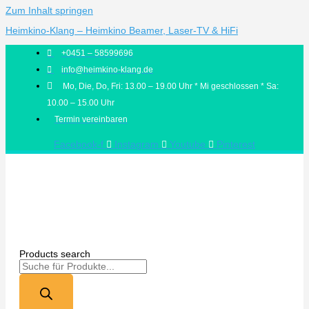
Zum Inhalt springen
Heimkino-Klang – Heimkino Beamer, Laser-TV & HiFi
+0451 – 58599696
info@heimkino-klang.de
Mo, Die, Do, Fri: 13.00 – 19.00 Uhr * Mi geschlossen * Sa:
10.00 – 15.00 Uhr
Termin vereinbaren
Facebook-f
Instagram
Youtube
Pinterest
Products search