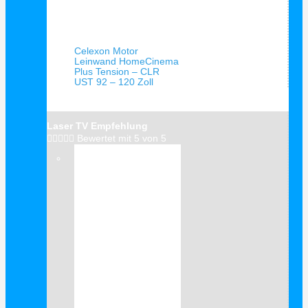
Schnellansicht
Celexon Motor
Leinwand HomeCinema
Plus Tension – CLR
UST 92 – 120 Zoll
Laser TV Empfehlung





Bewertet mit 5 von 5
Verkauf!