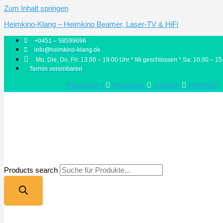
Zum Inhalt springen
Heimkino-Klang – Heimkino Beamer, Laser-TV & HiFi
+0451 – 58599696
info@heimkino-klang.de
Mo, Die, Do, Fri: 13.00 – 19.00 Uhr * Mi geschlossen * Sa: 10.00 – 15
Termin vereinbaren
Facebook-f
Instagram
Youtube
Pinterest
Products search