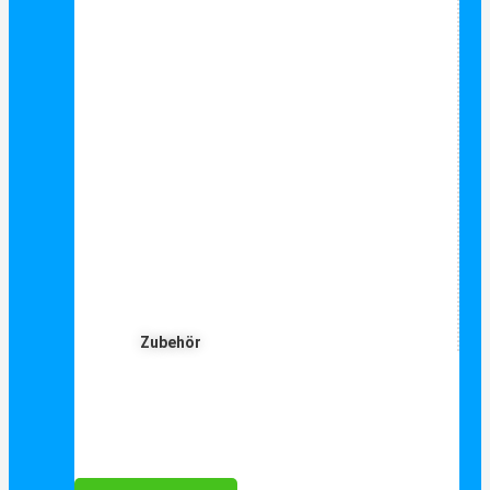
Zubehör
Für Dich ❤️





Bewertet mit 5 von 5
25€ sparen bei Anmeldung
Als Danke schön für Ihre Anmeldung