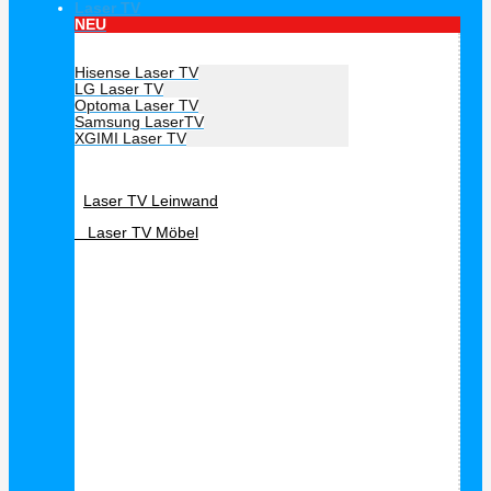
Laser TV
NEU
Hersteller Laser TV
Hisense Laser TV
LG Laser TV
Optoma Laser TV
Samsung LaserTV
XGIMI Laser TV
Laser TV Zubehör
Laser TV Leinwand
Laser TV Möbel