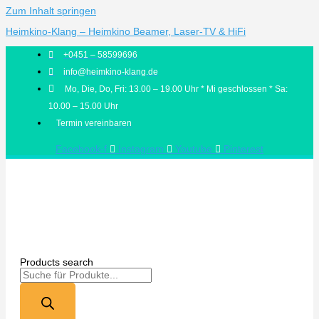
Zum Inhalt springen
Heimkino-Klang – Heimkino Beamer, Laser-TV & HiFi
+0451 – 58599696
info@heimkino-klang.de
Mo, Die, Do, Fri: 13.00 – 19.00 Uhr * Mi geschlossen * Sa:
10.00 – 15.00 Uhr
Termin vereinbaren
Facebook-f
Instagram
Youtube
Pinterest
Products search