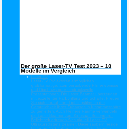
Der große Laser-TV Test 2023 – 10
Modelle im Vergleich
Laser TV
Laser-TV Projektoren ermöglichen
großformatige, atemberaubende Filmerlebnisse
und Diashows oder eindrucksvolle
Präsentationen. Die Laser Beamer überzeugen
mit exzellenter Farbbrillanz und Schärfe. Freuen
Sie sich darauf, Ihre Lieblingsfilme in der
Gemütlichkeit Ihres Zuhauses in Kinoatmosphäre
zu genießen. Auch kleinere Räume verwandeln
die Laser Beamer zum Kinosaal. Besonderer
Beliebtheit erfreuen Sich aktuell Laser-TV
Ultrakurzdistanz Beamer. Diese zaubern riesige
Bilder bis 120 Zoll aus kürzester Entfernung.