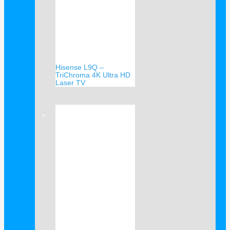
Hisense L9Q –
TriChroma 4K Ultra HD
Laser TV
Verkauf!