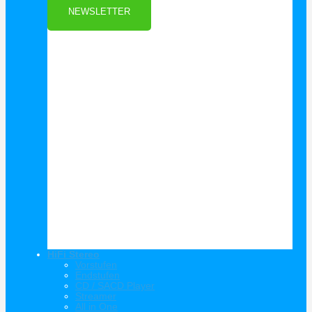
NEWSLETTER
HiFi Stereo
Vorstufen
Endstufen
CD / SACD Player
Streamer
All in One