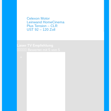
Schnellansicht
Celexon Motor
Leinwand HomeCinema
Plus Tension – CLR
UST 92 – 120 Zoll
Laser TV Empfehlung





Bewertet mit 5 von 5
Verkauf!