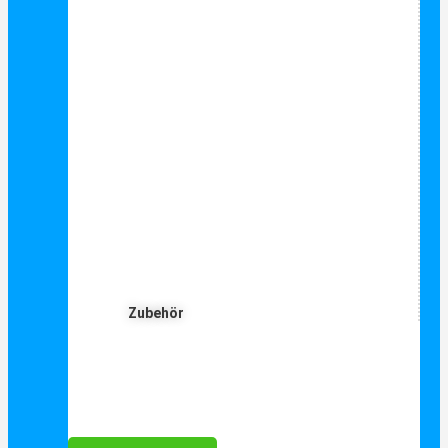
Zubehör
Für Dich ❤️





Bewertet mit 5 von 5
25€ sparen bei Anmeldung
Als Danke schön für Ihre Anmeldung