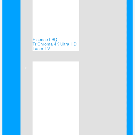
Hisense L9Q –
TriChroma 4K Ultra HD
Laser TV
Verkauf!