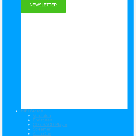
NEWSLETTER
HiFi Stereo
Vorstufen
Endstufen
CD / SACD Player
Streamer
All in One