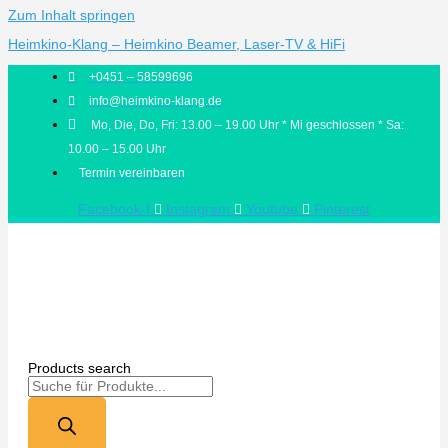
Zum Inhalt springen
Heimkino-Klang – Heimkino Beamer, Laser-TV & HiFi
+0451 – 58599696
info@heimkino-klang.de
Mo, Die, Do, Fri: 13.00 – 19.00 Uhr * Mi geschlossen * Sa:
10.00 – 15.00 Uhr
Termin vereinbaren
Facebook-f
Instagram
Youtube
Pinterest
Products search