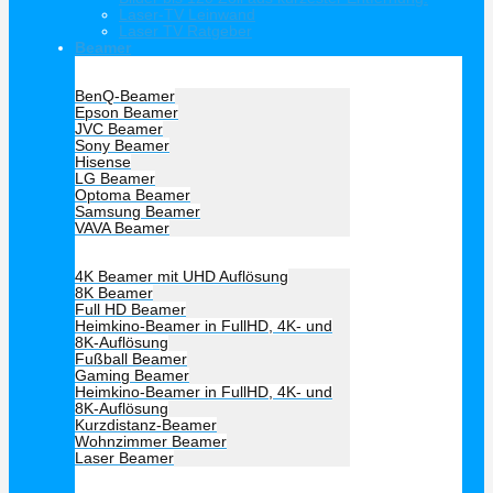
Laser-TV Leinwand
Laser TV Ratgeber
Beamer
Hersteller Beamer
BenQ-Beamer
Epson Beamer
JVC Beamer
Sony Beamer
Hisense
LG Beamer
Optoma Beamer
Samsung Beamer
VAVA Beamer
Beamer Art
4K Beamer mit UHD Auflösung
8K Beamer
Full HD Beamer
Heimkino-Beamer in FullHD, 4K- und
8K-Auflösung
Fußball Beamer
Gaming Beamer
Heimkino-Beamer in FullHD, 4K- und
8K-Auflösung
Kurzdistanz-Beamer
Wohnzimmer Beamer
Laser Beamer
Unsere Empfehlung