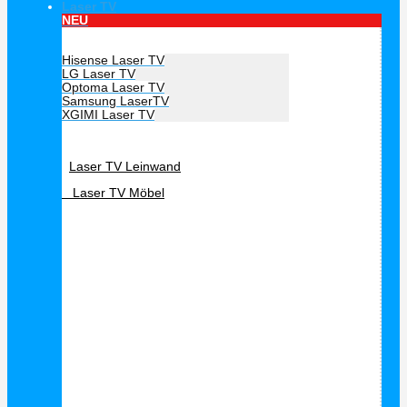
Laser TV
NEU
Hersteller Laser TV
Hisense Laser TV
LG Laser TV
Optoma Laser TV
Samsung LaserTV
XGIMI Laser TV
Laser TV Zubehör
Laser TV Leinwand
Laser TV Möbel