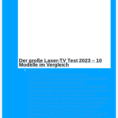
Der große Laser-TV Test 2023 – 10
Modelle im Vergleich
Laser TV
Laser-TV Projektoren ermöglichen
großformatige, atemberaubende Filmerlebnisse
und Diashows oder eindrucksvolle
Präsentationen. Die Laser Beamer überzeugen
mit exzellenter Farbbrillanz und Schärfe. Freuen
Sie sich darauf, Ihre Lieblingsfilme in der
Gemütlichkeit Ihres Zuhauses in Kinoatmosphäre
zu genießen. Auch kleinere Räume verwandeln
die Laser Beamer zum Kinosaal. Besonderer
Beliebtheit erfreuen Sich aktuell Laser-TV
Ultrakurzdistanz Beamer. Diese zaubern riesige
Bilder bis 120 Zoll aus kürzester Entfernung.