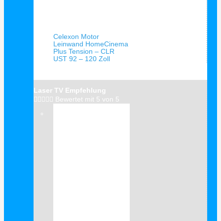
Schnellansicht
Celexon Motor
Leinwand HomeCinema
Plus Tension – CLR
UST 92 – 120 Zoll
Laser TV Empfehlung





Bewertet mit 5 von 5
Verkauf!