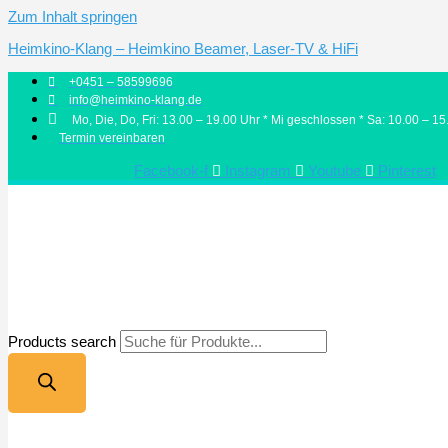
Zum Inhalt springen
Heimkino-Klang – Heimkino Beamer, Laser-TV & HiFi
+0451 – 58599696
info@heimkino-klang.de
Mo, Die, Do, Fri: 13.00 – 19.00 Uhr * Mi geschlossen * Sa: 10.00 – 15
Termin vereinbaren
Facebook-f
Instagram
Youtube
Pinterest
Products search