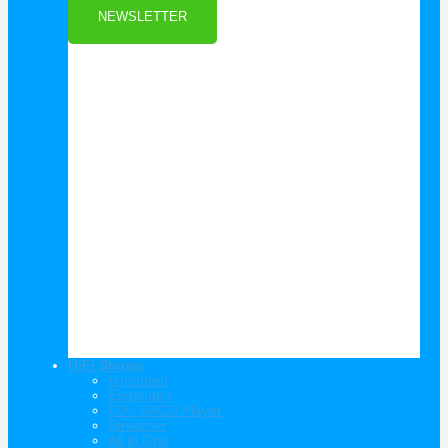
NEWSLETTER
HiFi Stereo
Vorstufen
Endstufen
CD / SACD Player
Streamer
All in One