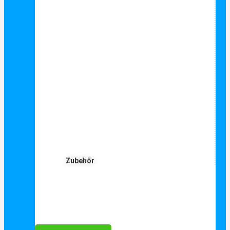
Zubehör
Für Dich ❤️





Bewertet mit 5 von 5
25€ sparen bei Anmeldung
Als Danke schön für Ihre Anmeldung