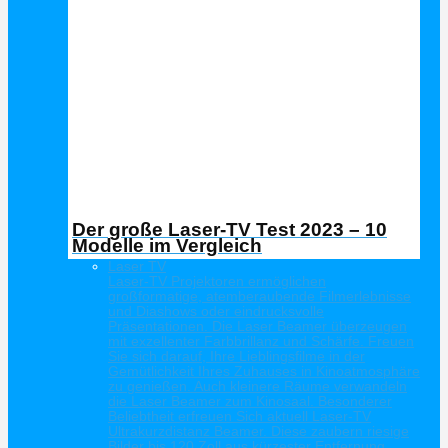
Der große Laser-TV Test 2023 – 10
Modelle im Vergleich
Laser TV
Laser-TV Projektoren ermöglichen
großformatige, atemberaubende Filmerlebnisse
und Diashows oder eindrucksvolle
Präsentationen. Die Laser Beamer überzeugen
mit exzellenter Farbbrillanz und Schärfe. Freuen
Sie sich darauf, Ihre Lieblingsfilme in der
Gemütlichkeit Ihres Zuhauses in Kinoatmosphäre
zu genießen. Auch kleinere Räume verwandeln
die Laser Beamer zum Kinosaal. Besonderer
Beliebtheit erfreuen Sich aktuell Laser-TV
Ultrakurzdistanz Beamer. Diese zaubern riesige
Bilder bis 120 Zoll aus kürzester Entfernung.