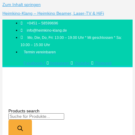
Zum Inhalt springen
Heimkino-Klang – Heimkino Beamer, Laser-TV & HiFi
+0451 – 58599696
info@heimkino-klang.de
Mo, Die, Do, Fri: 13.00 – 19.00 Uhr * Mi geschlossen * Sa:
10.00 – 15.00 Uhr
Termin vereinbaren
Facebook-f
Instagram
Youtube
Pinterest
Products search