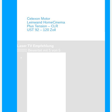
Schnellansicht
Celexon Motor
Leinwand HomeCinema
Plus Tension – CLR
UST 92 – 120 Zoll
Laser TV Empfehlung





Bewertet mit 5 von 5
Verkauf!