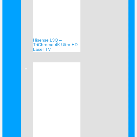
Hisense L9Q –
TriChroma 4K Ultra HD
Laser TV
Verkauf!