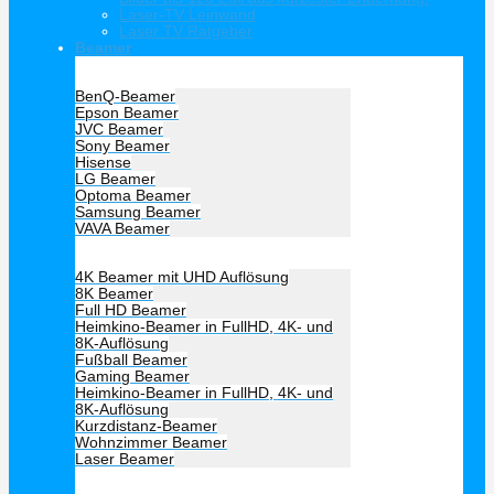
Laser-TV Leinwand
Laser TV Ratgeber
Beamer
Hersteller Beamer
BenQ-Beamer
Epson Beamer
JVC Beamer
Sony Beamer
Hisense
LG Beamer
Optoma Beamer
Samsung Beamer
VAVA Beamer
Beamer Art
4K Beamer mit UHD Auflösung
8K Beamer
Full HD Beamer
Heimkino-Beamer in FullHD, 4K- und
8K-Auflösung
Fußball Beamer
Gaming Beamer
Heimkino-Beamer in FullHD, 4K- und
8K-Auflösung
Kurzdistanz-Beamer
Wohnzimmer Beamer
Laser Beamer
Unsere Empfehlung