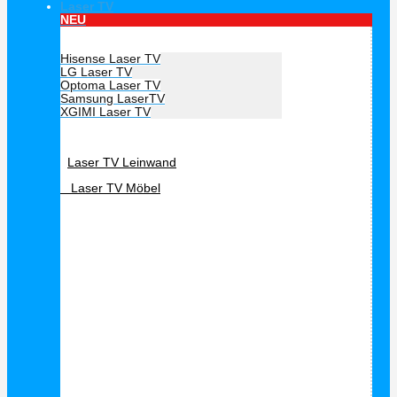
Laser TV
NEU
Hersteller Laser TV
Hisense Laser TV
LG Laser TV
Optoma Laser TV
Samsung LaserTV
XGIMI Laser TV
Laser TV Zubehör
Laser TV Leinwand
Laser TV Möbel