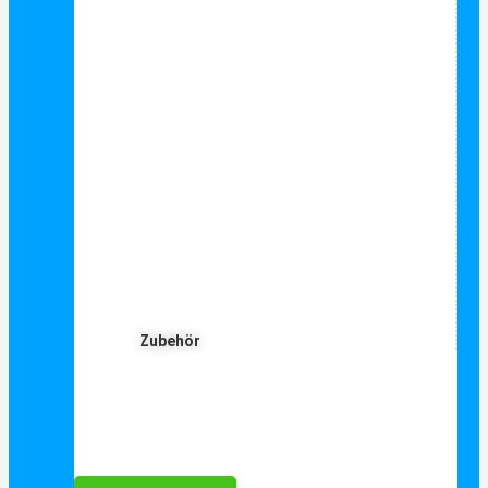
Zubehör
Für Dich ❤️





Bewertet mit 5 von 5
25€ sparen bei Anmeldung
Als Danke schön für Ihre Anmeldung