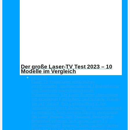
Der große Laser-TV Test 2023 – 10
Modelle im Vergleich
Laser TV
Laser-TV Projektoren ermöglichen
großformatige, atemberaubende Filmerlebnisse
und Diashows oder eindrucksvolle
Präsentationen. Die Laser Beamer überzeugen
mit exzellenter Farbbrillanz und Schärfe. Freuen
Sie sich darauf, Ihre Lieblingsfilme in der
Gemütlichkeit Ihres Zuhauses in Kinoatmosphäre
zu genießen. Auch kleinere Räume verwandeln
die Laser Beamer zum Kinosaal. Besonderer
Beliebtheit erfreuen Sich aktuell Laser-TV
Ultrakurzdistanz Beamer. Diese zaubern riesige
Bilder bis 120 Zoll aus kürzester Entfernung.