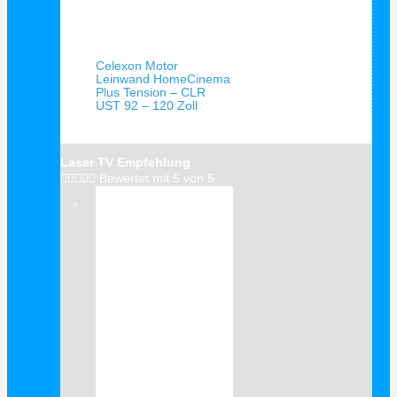
Schnellansicht
Celexon Motor
Leinwand HomeCinema
Plus Tension – CLR
UST 92 – 120 Zoll
Laser TV Empfehlung





Bewertet mit 5 von 5
Verkauf!