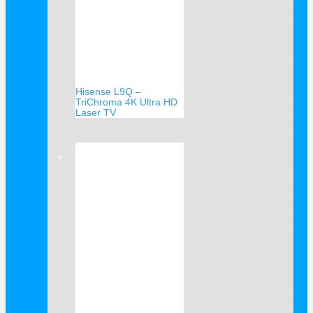
Hisense L9Q –
TriChroma 4K Ultra HD
Laser TV
Verkauf!