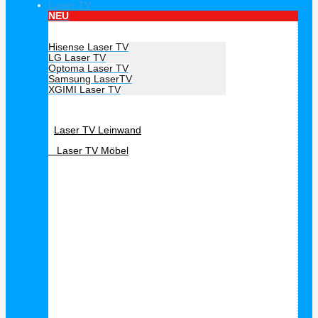
Laser TV
NEU
Hersteller Laser TV
Hisense Laser TV
LG Laser TV
Optoma Laser TV
Samsung LaserTV
XGIMI Laser TV
Laser TV Zubehör
Laser TV Leinwand
Laser TV Möbel