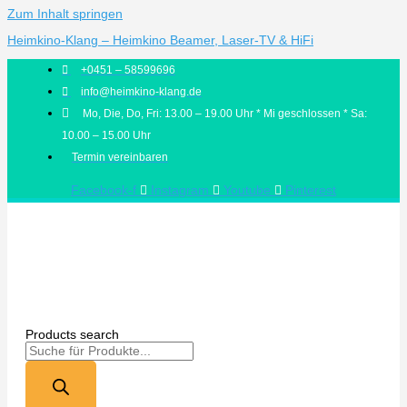
Zum Inhalt springen
Heimkino-Klang – Heimkino Beamer, Laser-TV & HiFi
+0451 – 58599696
info@heimkino-klang.de
Mo, Die, Do, Fri: 13.00 – 19.00 Uhr * Mi geschlossen * Sa:
10.00 – 15.00 Uhr
Termin vereinbaren
Facebook-f
Instagram
Youtube
Pinterest
Products search