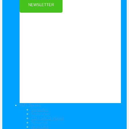
NEWSLETTER
HiFi Stereo
Vorstufen
Endstufen
CD / SACD Player
Streamer
All in One