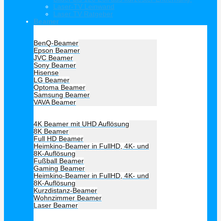
Laser-TV Leinwand
Laser TV Ratgeber
Beamer
Hersteller Beamer
BenQ-Beamer
Epson Beamer
JVC Beamer
Sony Beamer
Hisense
LG Beamer
Optoma Beamer
Samsung Beamer
VAVA Beamer
Beamer Art
4K Beamer mit UHD Auflösung
8K Beamer
Full HD Beamer
Heimkino-Beamer in FullHD, 4K- und
8K-Auflösung
Fußball Beamer
Gaming Beamer
Heimkino-Beamer in FullHD, 4K- und
8K-Auflösung
Kurzdistanz-Beamer
Wohnzimmer Beamer
Laser Beamer
Unsere Empfehlung