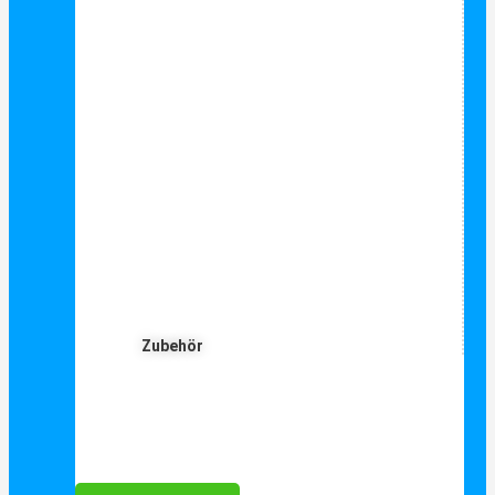
Zubehör
Für Dich ❤️





Bewertet mit 5 von 5
25€ sparen bei Anmeldung
Als Danke schön für Ihre Anmeldung