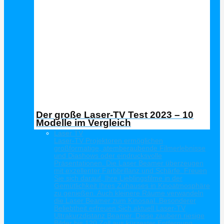
Der große Laser-TV Test 2023 – 10
Modelle im Vergleich
Laser TV
Laser-TV Projektoren ermöglichen
großformatige, atemberaubende Filmerlebnisse
und Diashows oder eindrucksvolle
Präsentationen. Die Laser Beamer überzeugen
mit exzellenter Farbbrillanz und Schärfe. Freuen
Sie sich darauf, Ihre Lieblingsfilme in der
Gemütlichkeit Ihres Zuhauses in Kinoatmosphäre
zu genießen. Auch kleinere Räume verwandeln
die Laser Beamer zum Kinosaal. Besonderer
Beliebtheit erfreuen Sich aktuell Laser-TV
Ultrakurzdistanz Beamer. Diese zaubern riesige
Bilder bis 120 Zoll aus kürzester Entfernung.