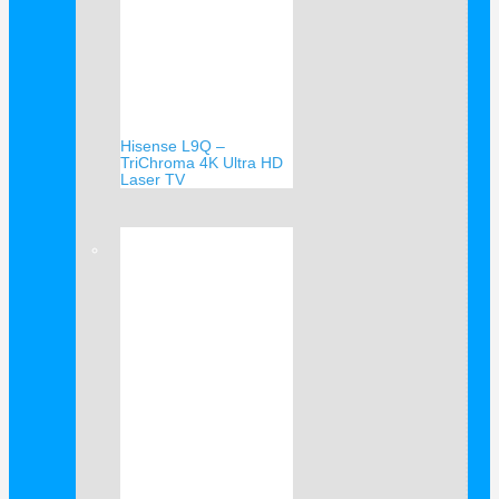
Hisense L9Q –
TriChroma 4K Ultra HD
Laser TV
Verkauf!