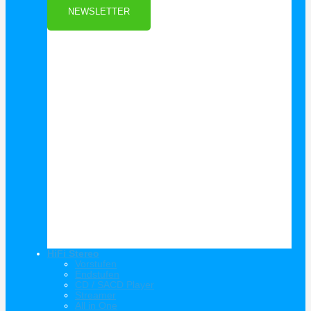
NEWSLETTER
HiFi Stereo
Vorstufen
Endstufen
CD / SACD Player
Streamer
All in One