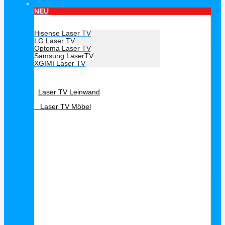
Laser TV
NEU
Hersteller Laser TV
Hisense Laser TV
LG Laser TV
Optoma Laser TV
Samsung LaserTV
XGIMI Laser TV
Laser TV Zubehör
Laser TV Leinwand
Laser TV Möbel