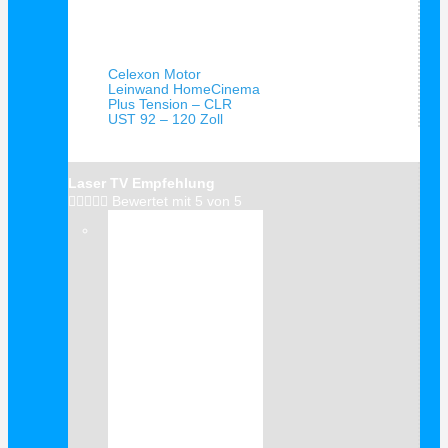
Schnellansicht
Celexon Motor
Leinwand HomeCinema
Plus Tension – CLR
UST 92 – 120 Zoll
Laser TV Empfehlung





Bewertet mit 5 von 5
Verkauf!