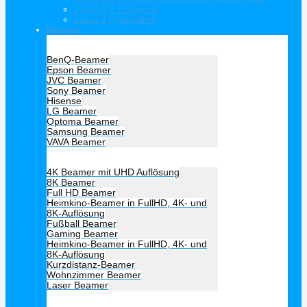
Laser-TV Leinwand
Laser TV Ratgeber
Beamer
Hersteller Beamer
BenQ-Beamer
Epson Beamer
JVC Beamer
Sony Beamer
Hisense
LG Beamer
Optoma Beamer
Samsung Beamer
VAVA Beamer
Beamer Art
4K Beamer mit UHD Auflösung
8K Beamer
Full HD Beamer
Heimkino-Beamer in FullHD, 4K- und
8K-Auflösung
Fußball Beamer
Gaming Beamer
Heimkino-Beamer in FullHD, 4K- und
8K-Auflösung
Kurzdistanz-Beamer
Wohnzimmer Beamer
Laser Beamer
Unsere Empfehlung