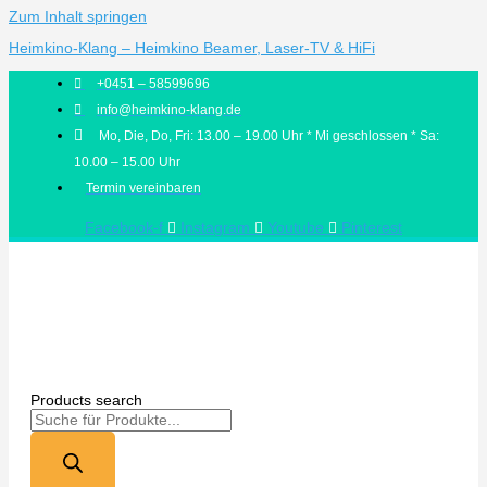
Zum Inhalt springen
Heimkino-Klang – Heimkino Beamer, Laser-TV & HiFi
+0451 – 58599696
info@heimkino-klang.de
Mo, Die, Do, Fri: 13.00 – 19.00 Uhr * Mi geschlossen * Sa:
10.00 – 15.00 Uhr
Termin vereinbaren
Facebook-f
Instagram
Youtube
Pinterest
Products search