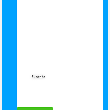
Zubehör
Für Dich ❤️





Bewertet mit 5 von 5
25€ sparen bei Anmeldung
Als Danke schön für Ihre Anmeldung