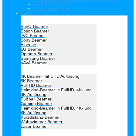
Laser-TV Leinwand
Laser TV Ratgeber
Beamer
Hersteller Beamer
BenQ-Beamer
Epson Beamer
JVC Beamer
Sony Beamer
Hisense
LG Beamer
Optoma Beamer
Samsung Beamer
VAVA Beamer
Beamer Art
4K Beamer mit UHD Auflösung
8K Beamer
Full HD Beamer
Heimkino-Beamer in FullHD, 4K- und
8K-Auflösung
Fußball Beamer
Gaming Beamer
Heimkino-Beamer in FullHD, 4K- und
8K-Auflösung
Kurzdistanz-Beamer
Wohnzimmer Beamer
Laser Beamer
Unsere Empfehlung