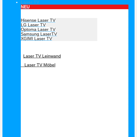
Laser TV
NEU
Hersteller Laser TV
Hisense Laser TV
LG Laser TV
Optoma Laser TV
Samsung LaserTV
XGIMI Laser TV
Laser TV Zubehör
Laser TV Leinwand
Laser TV Möbel