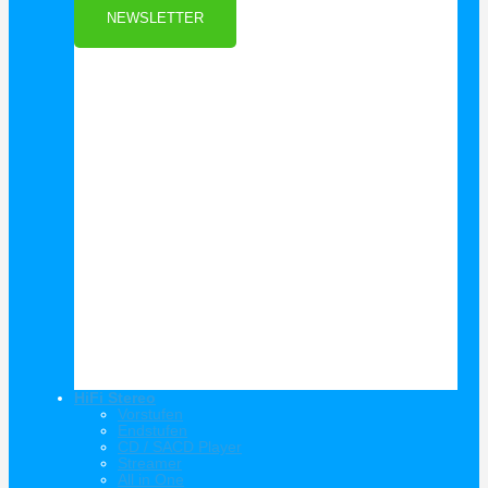
NEWSLETTER
HiFi Stereo
Vorstufen
Endstufen
CD / SACD Player
Streamer
All in One