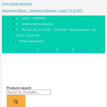
Zum Inhalt springen
Heimkino-Klang – Heimkino Beamer, Laser-TV & HiFi
+0451 – 58599696
info@heimkino-klang.de
Mo, Die, Do, Fri: 13.00 – 19.00 Uhr * Mi geschlossen * Sa:
10.00 – 15.00 Uhr
Termin vereinbaren
Facebook-f
Instagram
Youtube
Pinterest
Products search