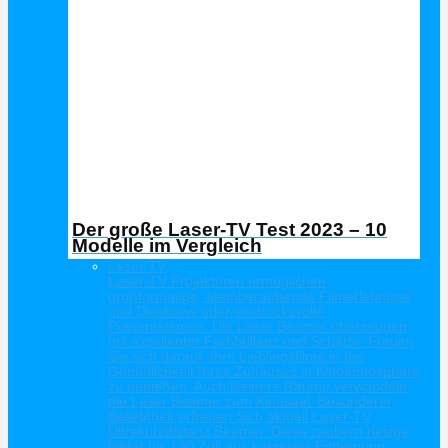
Der große Laser-TV Test 2023 – 10
Modelle im Vergleich
Laser TV
Laser-TV Projektoren ermöglichen
großformatige, atemberaubende Filmerlebnisse
und Diashows oder eindrucksvolle
Präsentationen. Die Laser Beamer überzeugen
mit exzellenter Farbbrillanz und Schärfe. Freuen
Sie sich darauf, Ihre Lieblingsfilme in der
Gemütlichkeit Ihres Zuhauses in Kinoatmosphäre
zu genießen. Auch kleinere Räume verwandeln
die Laser Beamer zum Kinosaal. Besonderer
Beliebtheit erfreuen Sich aktuell Laser-TV
Ultrakurzdistanz Beamer. Diese zaubern riesige
Bilder bis 120 Zoll aus kürzester Entfernung.