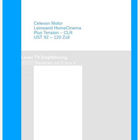
Schnellansicht
Celexon Motor
Leinwand HomeCinema
Plus Tension – CLR
UST 92 – 120 Zoll
Laser TV Empfehlung





Bewertet mit 5 von 5
Verkauf!