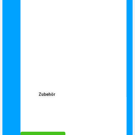
Zubehör
Für Dich ❤️





Bewertet mit 5 von 5
25€ sparen bei Anmeldung
Als Danke schön für Ihre Anmeldung