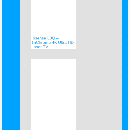
Hisense L9Q –
TriChroma 4K Ultra HD
Laser TV
Verkauf!