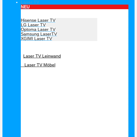
Laser TV
NEU
Hersteller Laser TV
Hisense Laser TV
LG Laser TV
Optoma Laser TV
Samsung LaserTV
XGIMI Laser TV
Laser TV Zubehör
Laser TV Leinwand
Laser TV Möbel