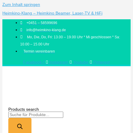
Zum Inhalt springen
Heimkino-Klang – Heimkino Beamer, Laser-TV & HiFi
+0451 – 58599696
info@heimkino-klang.de
Mo, Die, Do, Fri: 13.00 – 19.00 Uhr * Mi geschlossen * Sa:
10.00 – 15.00 Uhr
Termin vereinbaren
Facebook-f
Instagram
Youtube
Pinterest
Products search