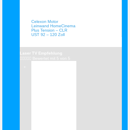
Schnellansicht
Celexon Motor
Leinwand HomeCinema
Plus Tension – CLR
UST 92 – 120 Zoll
Laser TV Empfehlung





Bewertet mit 5 von 5
Verkauf!