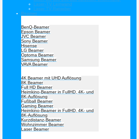
Laser-TV Leinwand
Laser TV Ratgeber
Beamer
Hersteller Beamer
BenQ-Beamer
Epson Beamer
JVC Beamer
Sony Beamer
Hisense
LG Beamer
Optoma Beamer
Samsung Beamer
VAVA Beamer
Beamer Art
4K Beamer mit UHD Auflösung
8K Beamer
Full HD Beamer
Heimkino-Beamer in FullHD, 4K- und
8K-Auflösung
Fußball Beamer
Gaming Beamer
Heimkino-Beamer in FullHD, 4K- und
8K-Auflösung
Kurzdistanz-Beamer
Wohnzimmer Beamer
Laser Beamer
Unsere Empfehlung