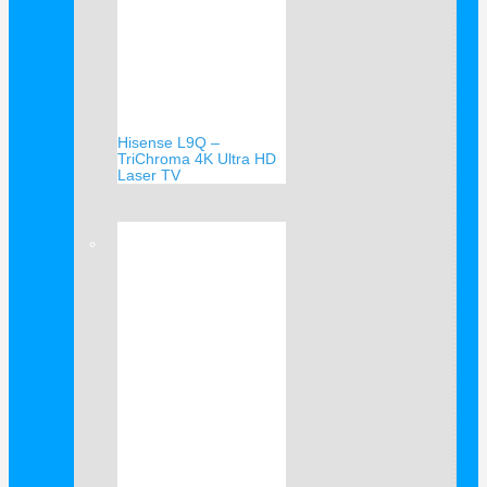
Hisense L9Q –
TriChroma 4K Ultra HD
Laser TV
Verkauf!