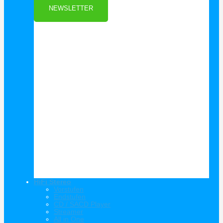
NEWSLETTER
HiFi Stereo
Vorstufen
Endstufen
CD / SACD Player
Streamer
All in One