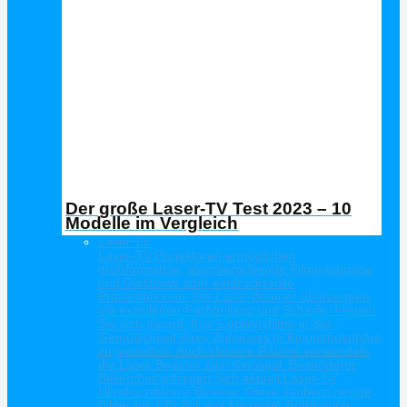
Der große Laser-TV Test 2023 – 10
Modelle im Vergleich
Laser TV
Laser-TV Projektoren ermöglichen
großformatige, atemberaubende Filmerlebnisse
und Diashows oder eindrucksvolle
Präsentationen. Die Laser Beamer überzeugen
mit exzellenter Farbbrillanz und Schärfe. Freuen
Sie sich darauf, Ihre Lieblingsfilme in der
Gemütlichkeit Ihres Zuhauses in Kinoatmosphäre
zu genießen. Auch kleinere Räume verwandeln
die Laser Beamer zum Kinosaal. Besonderer
Beliebtheit erfreuen Sich aktuell Laser-TV
Ultrakurzdistanz Beamer. Diese zaubern riesige
Bilder bis 120 Zoll aus kürzester Entfernung.