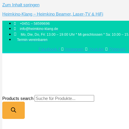
Zum Inhalt springen
Heimkino-Klang – Heimkino Beamer, Laser-TV & HiFi
+0451 – 58599696
info@heimkino-klang.de
Mo, Die, Do, Fri: 13.00 – 19.00 Uhr * Mi geschlossen * Sa: 10.00 – 15
Termin vereinbaren
Facebook-f
Instagram
Youtube
Pinterest
Products search