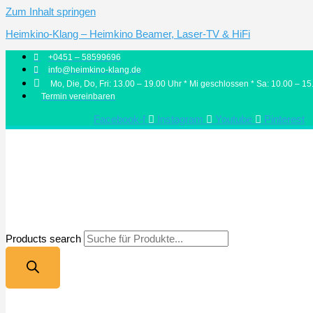
Zum Inhalt springen
Heimkino-Klang – Heimkino Beamer, Laser-TV & HiFi
+0451 – 58599696
info@heimkino-klang.de
Mo, Die, Do, Fri: 13.00 – 19.00 Uhr * Mi geschlossen * Sa: 10.00 – 15
Termin vereinbaren
Facebook-f
Instagram
Youtube
Pinterest
Products search