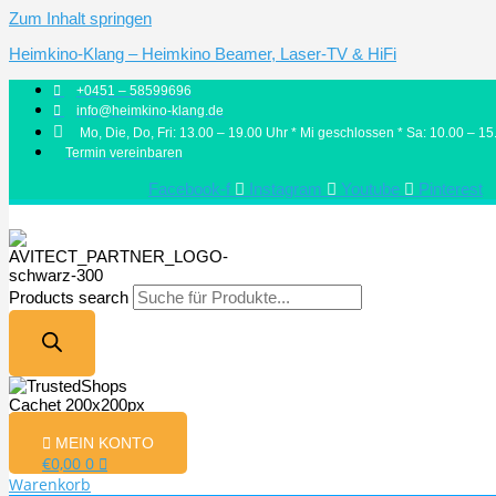
Zum Inhalt springen
Heimkino-Klang – Heimkino Beamer, Laser-TV & HiFi
+0451 – 58599696
info@heimkino-klang.de
Mo, Die, Do, Fri: 13.00 – 19.00 Uhr * Mi geschlossen * Sa: 10.00 – 15
Termin vereinbaren
Facebook-f
Instagram
Youtube
Pinterest
Products search
MEIN KONTO
€
0,00
0
Warenkorb