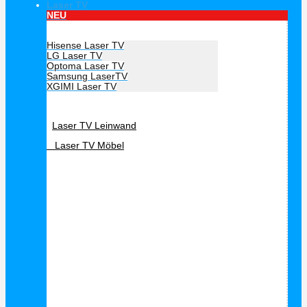
Laser TV
NEU
Hersteller Laser TV
Hisense Laser TV
LG Laser TV
Optoma Laser TV
Samsung LaserTV
XGIMI Laser TV
Laser TV Zubehör
Laser TV Leinwand
Laser TV Möbel