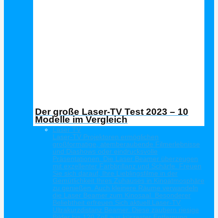
Der große Laser-TV Test 2023 – 10
Modelle im Vergleich
Laser TV
Laser-TV Projektoren ermöglichen
großformatige, atemberaubende Filmerlebnisse
und Diashows oder eindrucksvolle
Präsentationen. Die Laser Beamer überzeugen
mit exzellenter Farbbrillanz und Schärfe. Freuen
Sie sich darauf, Ihre Lieblingsfilme in der
Gemütlichkeit Ihres Zuhauses in Kinoatmosphäre
zu genießen. Auch kleinere Räume verwandeln
die Laser Beamer zum Kinosaal. Besonderer
Beliebtheit erfreuen Sich aktuell Laser-TV
Ultrakurzdistanz Beamer. Diese zaubern riesige
Bilder bis 120 Zoll aus kürzester Entfernung.