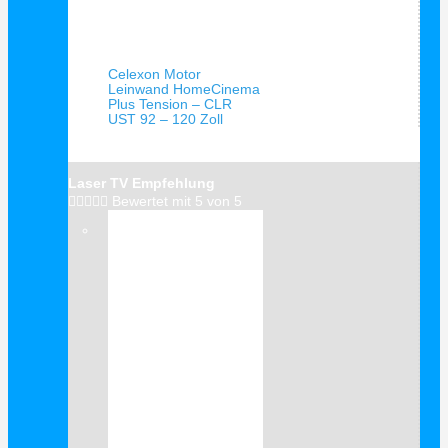
Schnellansicht
Celexon Motor
Leinwand HomeCinema
Plus Tension – CLR
UST 92 – 120 Zoll
Laser TV Empfehlung





Bewertet mit 5 von 5
Verkauf!