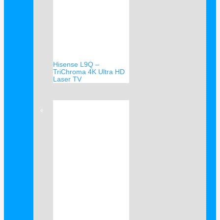
Hisense L9Q –
TriChroma 4K Ultra HD
Laser TV
Verkauf!