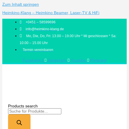
Zum Inhalt springen
Heimkino-Klang – Heimkino Beamer, Laser-TV & HiFi
+0451 – 58599696
info@heimkino-klang.de
Mo, Die, Do, Fri: 13.00 – 19.00 Uhr * Mi geschlossen * Sa:
10.00 – 15.00 Uhr
Termin vereinbaren
Facebook-f
Instagram
Youtube
Pinterest
Products search