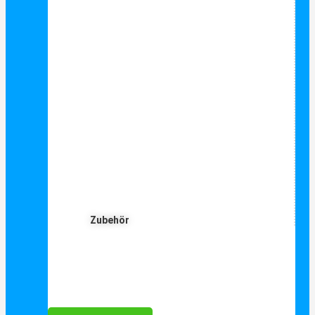
Zubehör
Für Dich ❤️





Bewertet mit 5 von 5
25€ sparen bei Anmeldung
Als Danke schön für Ihre Anmeldung