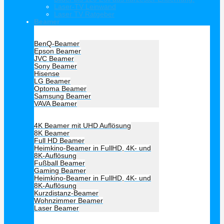
Laser-TV Leinwand
Laser TV Ratgeber
Beamer
Hersteller Beamer
BenQ-Beamer
Epson Beamer
JVC Beamer
Sony Beamer
Hisense
LG Beamer
Optoma Beamer
Samsung Beamer
VAVA Beamer
Beamer Art
4K Beamer mit UHD Auflösung
8K Beamer
Full HD Beamer
Heimkino-Beamer in FullHD, 4K- und
8K-Auflösung
Fußball Beamer
Gaming Beamer
Heimkino-Beamer in FullHD, 4K- und
8K-Auflösung
Kurzdistanz-Beamer
Wohnzimmer Beamer
Laser Beamer
Unsere Empfehlung