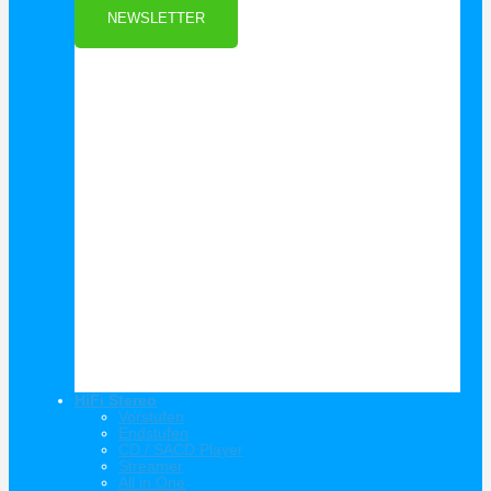
NEWSLETTER
HiFi Stereo
Vorstufen
Endstufen
CD / SACD Player
Streamer
All in One