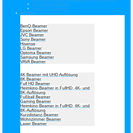
Laser-TV Leinwand
Laser TV Ratgeber
Beamer
Hersteller Beamer
BenQ-Beamer
Epson Beamer
JVC Beamer
Sony Beamer
Hisense
LG Beamer
Optoma Beamer
Samsung Beamer
VAVA Beamer
Beamer Art
4K Beamer mit UHD Auflösung
8K Beamer
Full HD Beamer
Heimkino-Beamer in FullHD, 4K- und
8K-Auflösung
Fußball Beamer
Gaming Beamer
Heimkino-Beamer in FullHD, 4K- und
8K-Auflösung
Kurzdistanz-Beamer
Wohnzimmer Beamer
Laser Beamer
Unsere Empfehlung