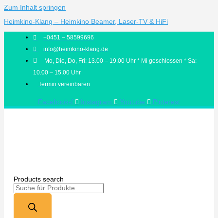
Zum Inhalt springen
Heimkino-Klang – Heimkino Beamer, Laser-TV & HiFi
+0451 – 58599696
info@heimkino-klang.de
Mo, Die, Do, Fri: 13.00 – 19.00 Uhr * Mi geschlossen * Sa:
10.00 – 15.00 Uhr
Termin vereinbaren
Facebook-f
Instagram
Youtube
Pinterest
Products search