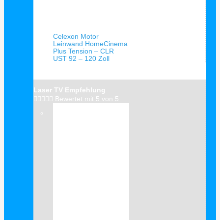
Schnellansicht
Celexon Motor
Leinwand HomeCinema
Plus Tension – CLR
UST 92 – 120 Zoll
Laser TV Empfehlung





Bewertet mit 5 von 5
Verkauf!