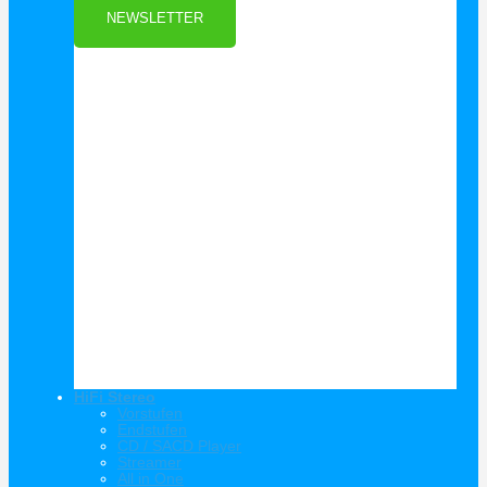
NEWSLETTER
HiFi Stereo
Vorstufen
Endstufen
CD / SACD Player
Streamer
All in One