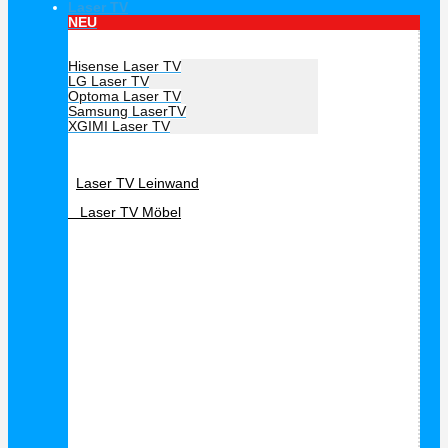
Laser TV
NEU
Hersteller Laser TV
Hisense Laser TV
LG Laser TV
Optoma Laser TV
Samsung LaserTV
XGIMI Laser TV
Laser TV Zubehör
Laser TV Leinwand
Laser TV Möbel