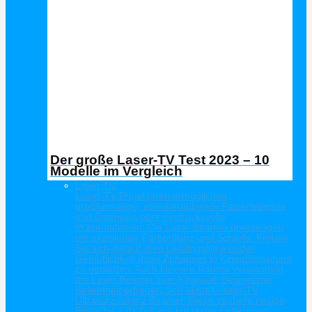
Der große Laser-TV Test 2023 – 10
Modelle im Vergleich
Laser TV
Laser-TV Projektoren ermöglichen
großformatige, atemberaubende Filmerlebnisse
und Diashows oder eindrucksvolle
Präsentationen. Die Laser Beamer überzeugen
mit exzellenter Farbbrillanz und Schärfe. Freuen
Sie sich darauf, Ihre Lieblingsfilme in der
Gemütlichkeit Ihres Zuhauses in Kinoatmosphäre
zu genießen. Auch kleinere Räume verwandeln
die Laser Beamer zum Kinosaal. Besonderer
Beliebtheit erfreuen Sich aktuell Laser-TV
Ultrakurzdistanz Beamer. Diese zaubern riesige
Bilder bis 120 Zoll aus kürzester Entfernung.