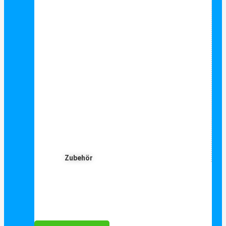
Zubehör
Für Dich ❤️





Bewertet mit 5 von 5
25€ sparen bei Anmeldung
Als Danke schön für Ihre Anmeldung