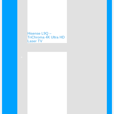
Hisense L9Q –
TriChroma 4K Ultra HD
Laser TV
Verkauf!