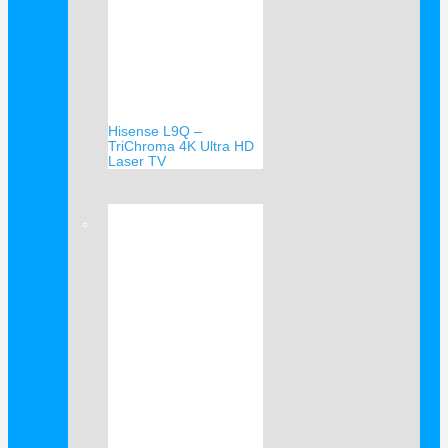
Hisense L9Q –
TriChroma 4K Ultra HD
Laser TV
Verkauf!