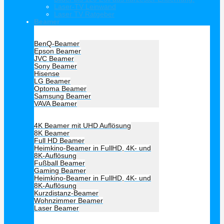
Laser-TV Leinwand
Laser TV Ratgeber
Beamer
Hersteller Beamer
BenQ-Beamer
Epson Beamer
JVC Beamer
Sony Beamer
Hisense
LG Beamer
Optoma Beamer
Samsung Beamer
VAVA Beamer
Beamer Art
4K Beamer mit UHD Auflösung
8K Beamer
Full HD Beamer
Heimkino-Beamer in FullHD, 4K- und
8K-Auflösung
Fußball Beamer
Gaming Beamer
Heimkino-Beamer in FullHD, 4K- und
8K-Auflösung
Kurzdistanz-Beamer
Wohnzimmer Beamer
Laser Beamer
Unsere Empfehlung