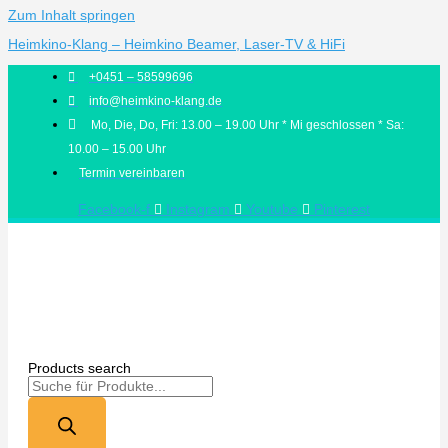
Zum Inhalt springen
Heimkino-Klang – Heimkino Beamer, Laser-TV & HiFi
+0451 – 58599696
info@heimkino-klang.de
Mo, Die, Do, Fri: 13.00 – 19.00 Uhr * Mi geschlossen * Sa:
10.00 – 15.00 Uhr
Termin vereinbaren
Facebook-f
Instagram
Youtube
Pinterest
Products search