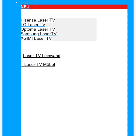
Laser TV
NEU
Hersteller Laser TV
Hisense Laser TV
LG Laser TV
Optoma Laser TV
Samsung LaserTV
XGIMI Laser TV
Laser TV Zubehör
Laser TV Leinwand
Laser TV Möbel