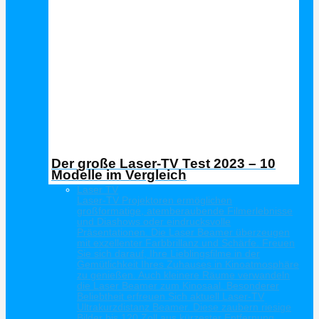
Der große Laser-TV Test 2023 – 10
Modelle im Vergleich
Laser TV
Laser-TV Projektoren ermöglichen
großformatige, atemberaubende Filmerlebnisse
und Diashows oder eindrucksvolle
Präsentationen. Die Laser Beamer überzeugen
mit exzellenter Farbbrillanz und Schärfe. Freuen
Sie sich darauf, Ihre Lieblingsfilme in der
Gemütlichkeit Ihres Zuhauses in Kinoatmosphäre
zu genießen. Auch kleinere Räume verwandeln
die Laser Beamer zum Kinosaal. Besonderer
Beliebtheit erfreuen Sich aktuell Laser-TV
Ultrakurzdistanz Beamer. Diese zaubern riesige
Bilder bis 120 Zoll aus kürzester Entfernung.