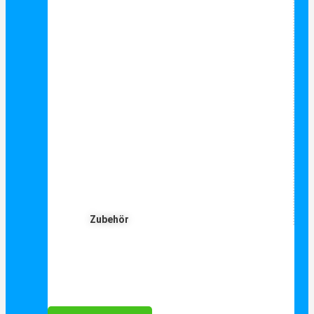
Zubehör
Für Dich ❤️





Bewertet mit 5 von 5
25€ sparen bei Anmeldung
Als Danke schön für Ihre Anmeldung