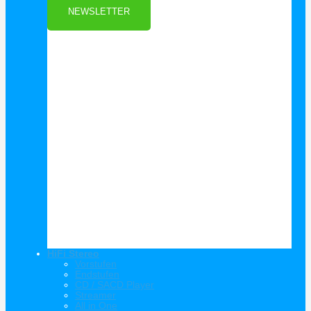
NEWSLETTER
HiFi Stereo
Vorstufen
Endstufen
CD / SACD Player
Streamer
All in One