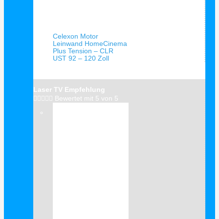
Schnellansicht
Celexon Motor
Leinwand HomeCinema
Plus Tension – CLR
UST 92 – 120 Zoll
Laser TV Empfehlung





Bewertet mit 5 von 5
Verkauf!