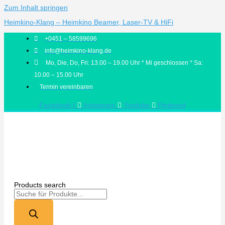
Zum Inhalt springen
Heimkino-Klang – Heimkino Beamer, Laser-TV & HiFi
+0451 – 58599696
info@heimkino-klang.de
Mo, Die, Do, Fri: 13.00 – 19.00 Uhr * Mi geschlossen * Sa:
10.00 – 15.00 Uhr
Termin vereinbaren
Facebook-f
Instagram
Youtube
Pinterest
Products search