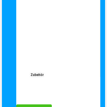
Zubehör
Für Dich ❤️





Bewertet mit 5 von 5
25€ sparen bei Anmeldung
Als Danke schön für Ihre Anmeldung