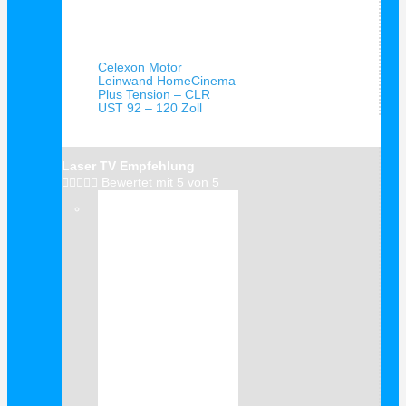
Schnellansicht
Celexon Motor
Leinwand HomeCinema
Plus Tension – CLR
UST 92 – 120 Zoll
Laser TV Empfehlung





Bewertet mit 5 von 5
Verkauf!