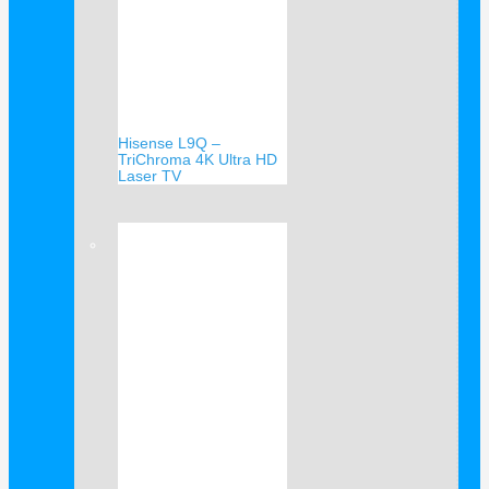
Hisense L9Q –
TriChroma 4K Ultra HD
Laser TV
Verkauf!