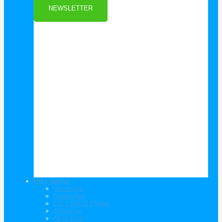
NEWSLETTER
HiFi Stereo
Vorstufen
Endstufen
CD / SACD Player
Streamer
All in One