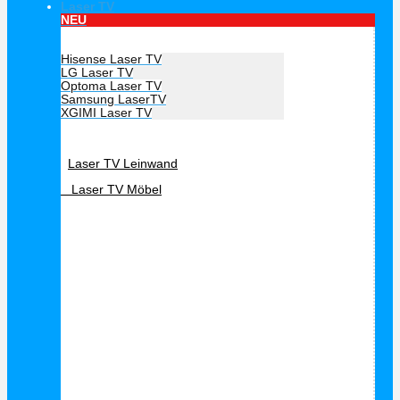
Laser TV
NEU
Hersteller Laser TV
Hisense Laser TV
LG Laser TV
Optoma Laser TV
Samsung LaserTV
XGIMI Laser TV
Laser TV Zubehör
Laser TV Leinwand
Laser TV Möbel