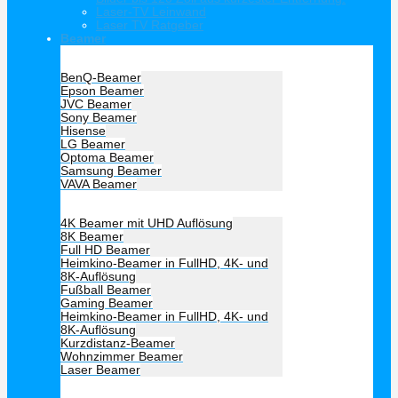
Laser-TV Leinwand
Laser TV Ratgeber
Beamer
Hersteller Beamer
BenQ-Beamer
Epson Beamer
JVC Beamer
Sony Beamer
Hisense
LG Beamer
Optoma Beamer
Samsung Beamer
VAVA Beamer
Beamer Art
4K Beamer mit UHD Auflösung
8K Beamer
Full HD Beamer
Heimkino-Beamer in FullHD, 4K- und
8K-Auflösung
Fußball Beamer
Gaming Beamer
Heimkino-Beamer in FullHD, 4K- und
8K-Auflösung
Kurzdistanz-Beamer
Wohnzimmer Beamer
Laser Beamer
Unsere Empfehlung