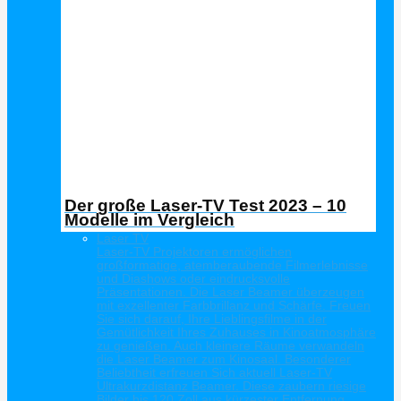
Der große Laser-TV Test 2023 – 10
Modelle im Vergleich
Laser TV
Laser-TV Projektoren ermöglichen
großformatige, atemberaubende Filmerlebnisse
und Diashows oder eindrucksvolle
Präsentationen. Die Laser Beamer überzeugen
mit exzellenter Farbbrillanz und Schärfe. Freuen
Sie sich darauf, Ihre Lieblingsfilme in der
Gemütlichkeit Ihres Zuhauses in Kinoatmosphäre
zu genießen. Auch kleinere Räume verwandeln
die Laser Beamer zum Kinosaal. Besonderer
Beliebtheit erfreuen Sich aktuell Laser-TV
Ultrakurzdistanz Beamer. Diese zaubern riesige
Bilder bis 120 Zoll aus kürzester Entfernung.