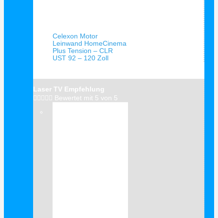
Schnellansicht
Celexon Motor
Leinwand HomeCinema
Plus Tension – CLR
UST 92 – 120 Zoll
Laser TV Empfehlung





Bewertet mit 5 von 5
Verkauf!