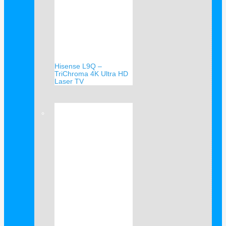
Hisense L9Q –
TriChroma 4K Ultra HD
Laser TV
Verkauf!