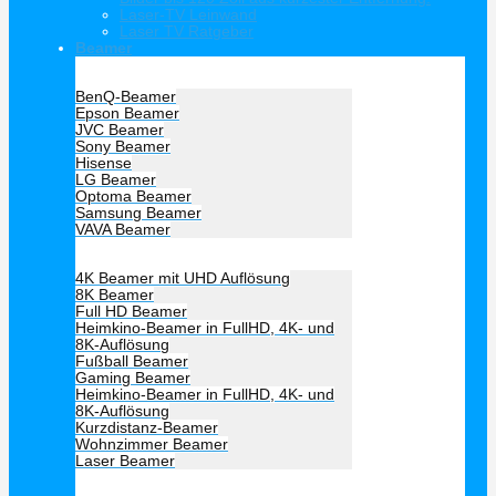
Laser-TV Leinwand
Laser TV Ratgeber
Beamer
Hersteller Beamer
BenQ-Beamer
Epson Beamer
JVC Beamer
Sony Beamer
Hisense
LG Beamer
Optoma Beamer
Samsung Beamer
VAVA Beamer
Beamer Art
4K Beamer mit UHD Auflösung
8K Beamer
Full HD Beamer
Heimkino-Beamer in FullHD, 4K- und
8K-Auflösung
Fußball Beamer
Gaming Beamer
Heimkino-Beamer in FullHD, 4K- und
8K-Auflösung
Kurzdistanz-Beamer
Wohnzimmer Beamer
Laser Beamer
Unsere Empfehlung