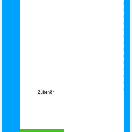
Zubehör
Für Dich ❤️





Bewertet mit 5 von 5
25€ sparen bei Anmeldung
Als Danke schön für Ihre Anmeldung