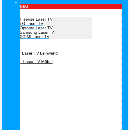
Laser TV
NEU
Hersteller Laser TV
Hisense Laser TV
LG Laser TV
Optoma Laser TV
Samsung LaserTV
XGIMI Laser TV
Laser TV Zubehör
Laser TV Leinwand
Laser TV Möbel