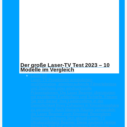
Der große Laser-TV Test 2023 – 10
Modelle im Vergleich
Laser TV
Laser-TV Projektoren ermöglichen
großformatige, atemberaubende Filmerlebnisse
und Diashows oder eindrucksvolle
Präsentationen. Die Laser Beamer überzeugen
mit exzellenter Farbbrillanz und Schärfe. Freuen
Sie sich darauf, Ihre Lieblingsfilme in der
Gemütlichkeit Ihres Zuhauses in Kinoatmosphäre
zu genießen. Auch kleinere Räume verwandeln
die Laser Beamer zum Kinosaal. Besonderer
Beliebtheit erfreuen Sich aktuell Laser-TV
Ultrakurzdistanz Beamer. Diese zaubern riesige
Bilder bis 120 Zoll aus kürzester Entfernung.