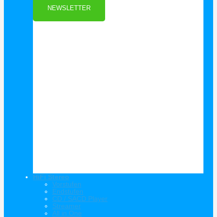
NEWSLETTER
HiFi Stereo
Vorstufen
Endstufen
CD / SACD Player
Streamer
All in One