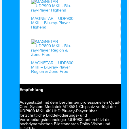
MAGNETAR – UDP900
MKII – Blu-ray-Player
Highend
MAGNETAR – UDP800
MKII – Blu-ray-Player
Region & Zone Free
Empfehlung
Ausgestattet mit dem berühmten professionellen Quad-
Core-System Mediatek MT8581-Chipsatz verfügt der
UDP900 MKII
4K UHD Blu-ray-Player über
fortschrittliche Bilddekodierungs- und
Verarbeitungstechnologie. UDP900 unterstützt die
hochdynamischen Bildstandards Dolby Vision und
HDR10+.