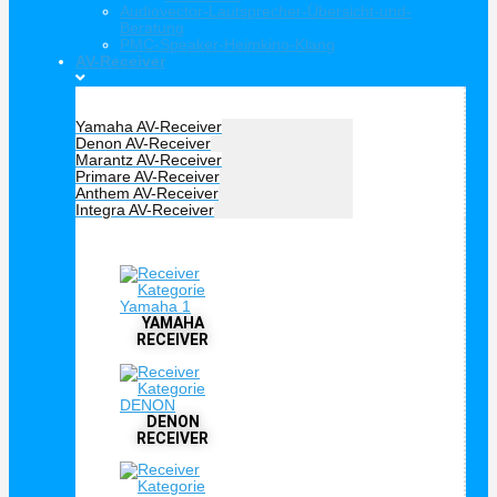
Audiovector-Lautsprecher-Übersicht-und-
Beratung
PMC-Speaker-Heimkino-Klang
AV-Receiver
Hersteller Receiver
Yamaha AV-Receiver
Denon AV-Receiver
Marantz AV-Receiver
Primare AV-Receiver
Anthem AV-Receiver
Integra AV-Receiver
AV Receiver
YAMAHA
RECEIVER
DENON
RECEIVER