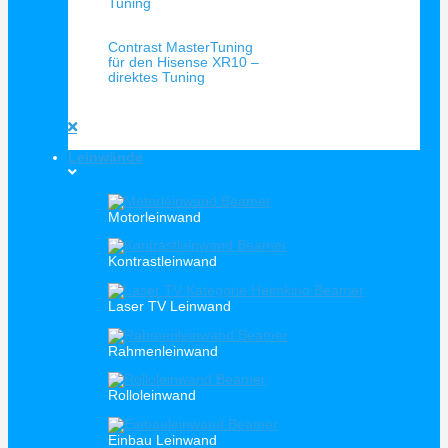
Schnellansicht
Contrast MasterTuning
für den Hisense XR10 –
direktes Tuning
Leinwände
Motorleinwand
Kontrastleinwand
Laser TV Leinwand
Rahmenleinwand
Rolloleinwand
Einbau Leinwand