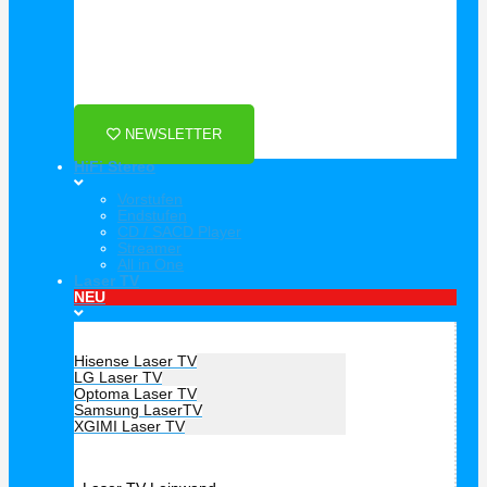
Für Dich ❤️





Bewertet mit 5 von 5
25€ sparen bei Anmeldung
Als Danke schön für Ihre Anmeldung
NEWSLETTER
HiFi Stereo
Vorstufen
Endstufen
CD / SACD Player
Streamer
All in One
Laser TV
NEU
Hersteller Laser TV
Hisense Laser TV
LG Laser TV
Optoma Laser TV
Samsung LaserTV
XGIMI Laser TV
Laser TV Zubehör