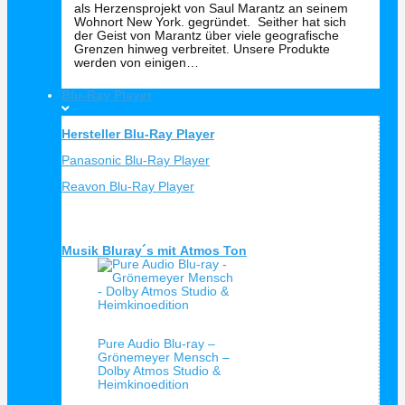
als Herzensprojekt von Saul Marantz an seinem
Wohnort New York. gegründet. Seither hat sich
der Geist von Marantz über viele geografische
Grenzen hinweg verbreitet. Unsere Produkte
werden von einigen…
Blu-Ray Player
Hersteller Blu-Ray Player
Panasonic Blu-Ray Player
Reavon Blu-Ray Player
Musik Bluray´s mit Atmos Ton
Schnellansicht
Pure Audio Blu-ray –
Grönemeyer Mensch –
Dolby Atmos Studio &
Heimkinoedition