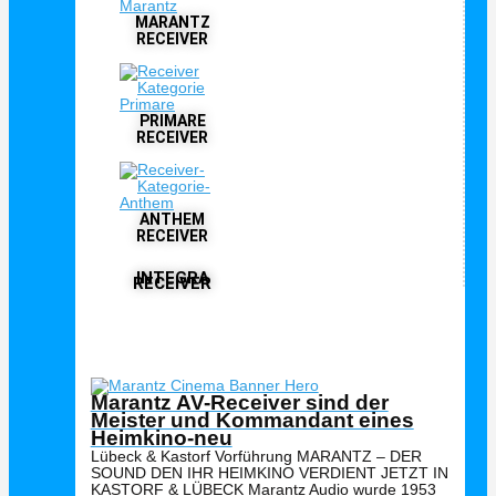
MARANTZ
RECEIVER
PRIMARE
RECEIVER
ANTHEM
RECEIVER
INTEGRA
RECEIVER
Interessante Beiträge





Bewertet mit 5 von 5
Marantz AV-Receiver sind der
Meister und Kommandant eines
Heimkino-neu
Lübeck & Kastorf Vorführung MARANTZ – DER
SOUND DEN IHR HEIMKINO VERDIENT JETZT IN
KASTORF & LÜBECK Marantz Audio wurde 1953