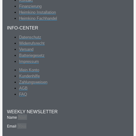
Kontakt
Finanzierung
Heimkino Installation
Heimkino Fachhandel
INFO-CENTER
Datenschutz
Widerrufsrecht
Versand
Batteriegesetz
Impressum
Mein Konto
Kundenhilfe
Zahlungsweisen
AGB
FAQ
WEEKLY NEWSLETTER
Name
Email