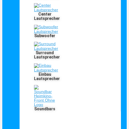
Center
Lautsprecher
Subwoofer
Surround
Lautsprecher
Einbau
Lautsprecher
Soundbars
PMC Lautsprecher – alle Infos





Bewertet mit 5 von 5