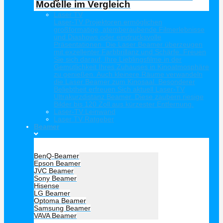
Modelle im Vergleich
Laser TV
Laser-TV Projektoren ermöglichen
großformatige, atemberaubende Filmerlebnisse
und Diashows oder eindrucksvolle
Präsentationen. Die Laser Beamer überzeugen
mit exzellenter Farbbrillanz und Schärfe. Freuen
Sie sich darauf, Ihre Lieblingsfilme in der
Gemütlichkeit Ihres Zuhauses in Kinoatmosphäre
zu genießen. Auch kleinere Räume verwandeln
die Laser Beamer zum Kinosaal. Besonderer
Beliebtheit erfreuen Sich aktuell Laser-TV
Ultrakurzdistanz Beamer. Diese zaubern riesige
Bilder bis 120 Zoll aus kürzester Entfernung.
Laser-TV Leinwand
Laser TV Ratgeber
Beamer
Hersteller Beamer
BenQ-Beamer
Epson Beamer
JVC Beamer
Sony Beamer
Hisense
LG Beamer
Optoma Beamer
Samsung Beamer
VAVA Beamer