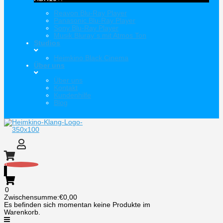
Reavon Blu-Ray Player
Panasonic Blu-Ray Player
Sony Blu-Ray Player
Musik Bluray´s mit Atmos Ton
Studios
Heimkino Black Cinema
Über uns
Über uns
Kontakt
Kundenhilfe
Blog
0
0
Zwischensumme:
€
0,00
Es befinden sich momentan keine Produkte im
Warenkorb.