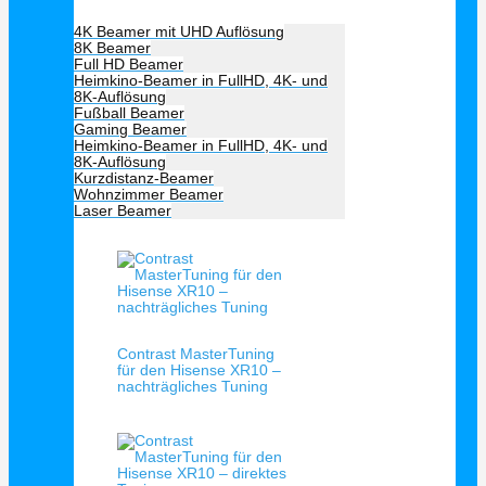
Beamer Art
4K Beamer mit UHD Auflösung
8K Beamer
Full HD Beamer
Heimkino-Beamer in FullHD, 4K- und
8K-Auflösung
Fußball Beamer
Gaming Beamer
Heimkino-Beamer in FullHD, 4K- und
8K-Auflösung
Kurzdistanz-Beamer
Wohnzimmer Beamer
Laser Beamer
Unsere Empfehlung
Schnellansicht
Contrast MasterTuning
für den Hisense XR10 –
nachträgliches Tuning