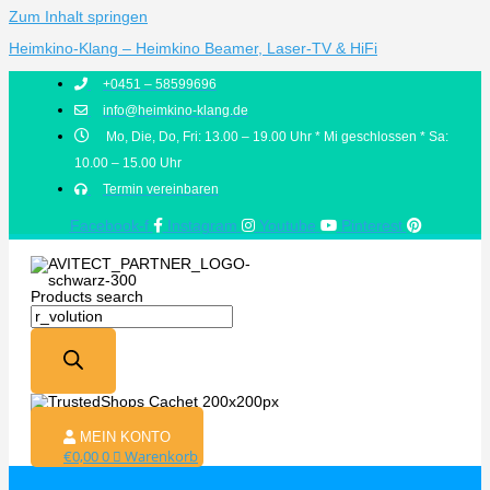
Zum Inhalt springen
Heimkino-Klang – Heimkino Beamer, Laser-TV & HiFi
+0451 – 58599696
info@heimkino-klang.de
Mo, Die, Do, Fri: 13.00 – 19.00 Uhr * Mi geschlossen * Sa:
10.00 – 15.00 Uhr
Termin vereinbaren
Facebook-f
Instagram
Youtube
Pinterest
Products search
MEIN KONTO
€
0,00
0
Warenkorb