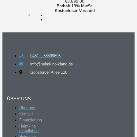
€
3.699,00
Enthält 19% MwSt.
Kostenloser Versand
0451 – 58599696
info@heimkino-klang.de
Kronsforder Allee 128
ÜBER UNS
Über uns
Kontakt
Finanzierung
Heimkino
Installation
Heimkino