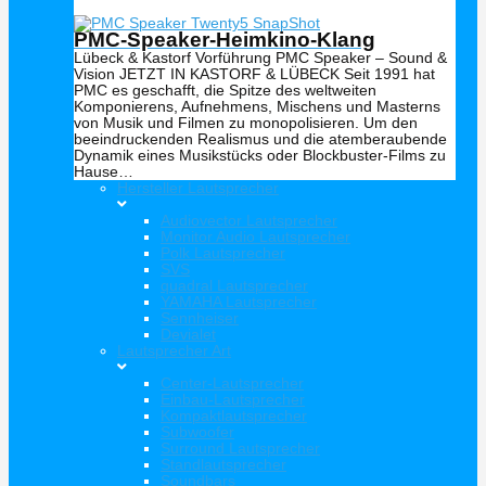
PMC-Speaker-Heimkino-Klang
Lübeck & Kastorf Vorführung PMC Speaker – Sound &
Vision JETZT IN KASTORF & LÜBECK Seit 1991 hat
PMC es geschafft, die Spitze des weltweiten
Komponierens, Aufnehmens, Mischens und Masterns
von Musik und Filmen zu monopolisieren. Um den
beeindruckenden Realismus und die atemberaubende
Dynamik eines Musikstücks oder Blockbuster-Films zu
Hause…
Hersteller Lautsprecher
Audiovector Lautsprecher
Monitor Audio Lautsprecher
Polk Lautsprecher
SVS
quadral Lautsprecher
YAMAHA Lautsprecher
Sennheiser
Devialet
Lautsprecher Art
Center-Lautsprecher
Einbau-Lautsprecher
Kompaktlautsprecher
Subwoofer
Surround Lautsprecher
Standlautsprecher
Soundbars