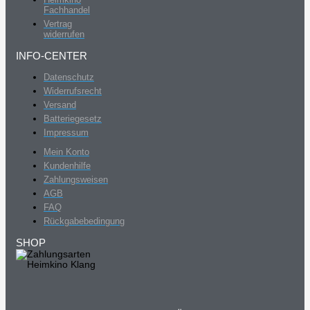
Fachhandel
Vertrag
widerrufen
INFO-CENTER
Datenschutz
Widerrufsrecht
Versand
Batteriegesetz
Impressum
Mein Konto
Kundenhilfe
Zahlungsweisen
AGB
FAQ
Rückgabebedingung
SHOP