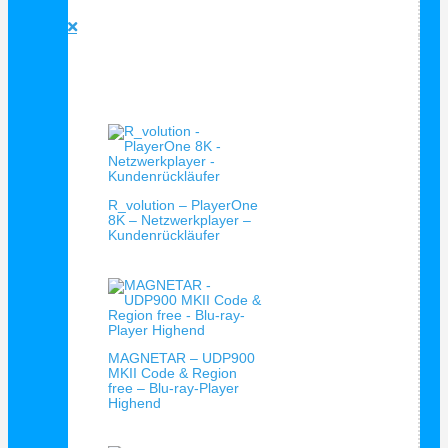
Blu-Ray Player Empfehlung





Bewertet mit 5 von 5
Verkauf!
R_volution – PlayerOne
8K – Netzwerkplayer –
Kundenrückläufer
MAGNETAR – UDP900
MKII Code & Region
free – Blu-ray-Player
Highend