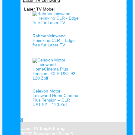
Laser TV Leinwand
Laser TV Möbel
Schnellansicht
Rahmenleinwand
Heimkino CLR – Edge
free für Laser TV
Schnellansicht
Celexon Motor
Leinwand HomeCinema
Plus Tension – CLR
UST 92 – 120 Zoll
Laser TV Empfehlung





Bewertet mit 5 von 5