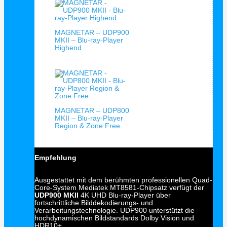
MAGNETAR – UDP900
MKII – Blu-ray-Player
Highend
MAGNETAR – UDP800
MKII – Blu-ray-Player
Region & Zone Free
Empfehlung
Ausgestattet mit dem berühmten professionellen Quad-
Core-System Mediatek MT8581-Chipsatz verfügt der
UDP900 MKII
4K UHD Blu-ray-Player über
fortschrittliche Bilddekodierungs- und
Verarbeitungstechnologie. UDP900 unterstützt die
hochdynamischen Bildstandards Dolby Vision und
HDR10+.