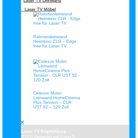
Laser TV Leinwand
Laser TV Möbel
Schnellansicht
Rahmenleinwand
Heimkino CLR – Edge
free für Laser TV
Schnellansicht
Celexon Motor
Leinwand HomeCinema
Plus Tension – CLR
UST 92 – 120 Zoll
Laser TV Empfehlung





Bewertet mit 5 von 5