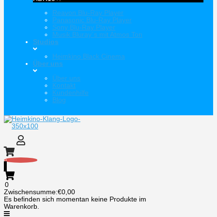
Reavon Blu-Ray Player
Panasonic Blu-Ray Player
Sony Blu-Ray Player
Musik Bluray´s mit Atmos Ton
Studios
Heimkino Black Cinema
Über uns
Über uns
Kontakt
Kundenhilfe
Blog
0
0
Zwischensumme:
€
0,00
Es befinden sich momentan keine Produkte im
Warenkorb.