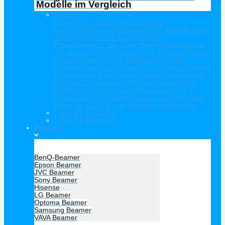
Modelle im Vergleich
Laser TV
Laser-TV Projektoren ermöglichen
großformatige, atemberaubende Filmerlebnisse
und Diashows oder eindrucksvolle
Präsentationen. Die Laser Beamer überzeugen
mit exzellenter Farbbrillanz und Schärfe. Freuen
Sie sich darauf, Ihre Lieblingsfilme in der
Gemütlichkeit Ihres Zuhauses in Kinoatmosphäre
zu genießen. Auch kleinere Räume verwandeln
die Laser Beamer zum Kinosaal. Besonderer
Beliebtheit erfreuen Sich aktuell Laser-TV
Ultrakurzdistanz Beamer. Diese zaubern riesige
Bilder bis 120 Zoll aus kürzester Entfernung.
Laser-TV Leinwand
Laser TV Ratgeber
Beamer
Hersteller Beamer
BenQ-Beamer
Epson Beamer
JVC Beamer
Sony Beamer
Hisense
LG Beamer
Optoma Beamer
Samsung Beamer
VAVA Beamer