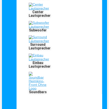
Center
Lautsprecher
Subwoofer
Surround
Lautsprecher
Einbau
Lautsprecher
Soundbars
PMC Lautsprecher – alle Infos





Bewertet mit 5 von 5