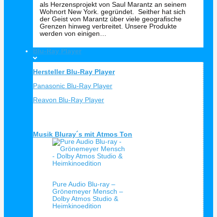
als Herzensprojekt von Saul Marantz an seinem
Wohnort New York. gegründet. Seither hat sich
der Geist von Marantz über viele geografische
Grenzen hinweg verbreitet. Unsere Produkte
werden von einigen…
Blu-Ray Player
Hersteller Blu-Ray Player
Panasonic Blu-Ray Player
Reavon Blu-Ray Player
Musik Bluray´s mit Atmos Ton
Schnellansicht
Pure Audio Blu-ray –
Grönemeyer Mensch –
Dolby Atmos Studio &
Heimkinoedition