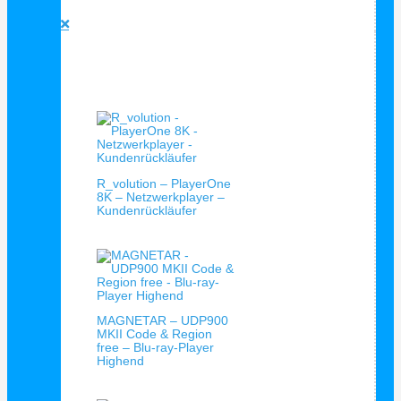
Blu-Ray Player Empfehlung





Bewertet mit 5 von 5
Verkauf!
R_volution – PlayerOne
8K – Netzwerkplayer –
Kundenrückläufer
MAGNETAR – UDP900
MKII Code & Region
free – Blu-ray-Player
Highend