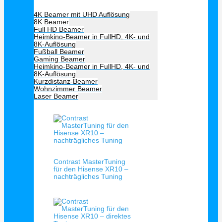
Beamer Art
4K Beamer mit UHD Auflösung
8K Beamer
Full HD Beamer
Heimkino-Beamer in FullHD, 4K- und
8K-Auflösung
Fußball Beamer
Gaming Beamer
Heimkino-Beamer in FullHD, 4K- und
8K-Auflösung
Kurzdistanz-Beamer
Wohnzimmer Beamer
Laser Beamer
Unsere Empfehlung
Schnellansicht
Contrast MasterTuning
für den Hisense XR10 –
nachträgliches Tuning