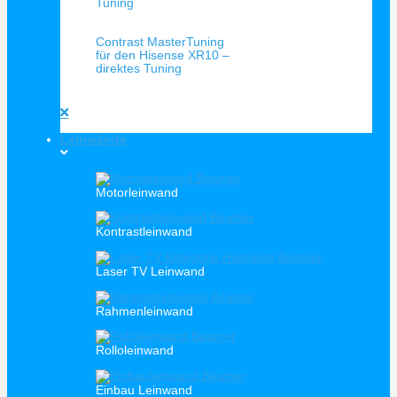
Schnellansicht
Contrast MasterTuning
für den Hisense XR10 –
direktes Tuning
Leinwände
Motorleinwand
Kontrastleinwand
Laser TV Leinwand
Rahmenleinwand
Rolloleinwand
Einbau Leinwand