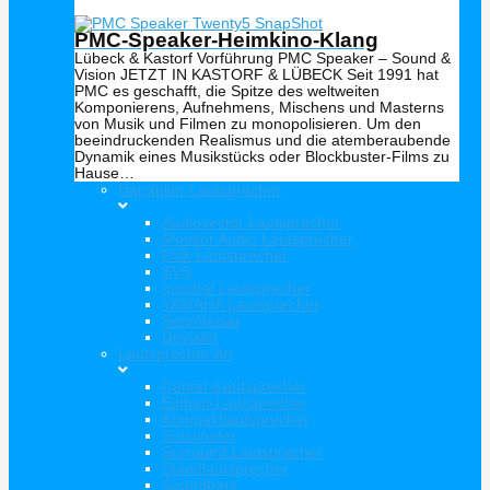
PMC-Speaker-Heimkino-Klang
Lübeck & Kastorf Vorführung PMC Speaker – Sound &
Vision JETZT IN KASTORF & LÜBECK Seit 1991 hat
PMC es geschafft, die Spitze des weltweiten
Komponierens, Aufnehmens, Mischens und Masterns
von Musik und Filmen zu monopolisieren. Um den
beeindruckenden Realismus und die atemberaubende
Dynamik eines Musikstücks oder Blockbuster-Films zu
Hause…
Hersteller Lautsprecher
Audiovector Lautsprecher
Monitor Audio Lautsprecher
Polk Lautsprecher
SVS
quadral Lautsprecher
YAMAHA Lautsprecher
Sennheiser
Devialet
Lautsprecher Art
Center-Lautsprecher
Einbau-Lautsprecher
Kompaktlautsprecher
Subwoofer
Surround Lautsprecher
Standlautsprecher
Soundbars