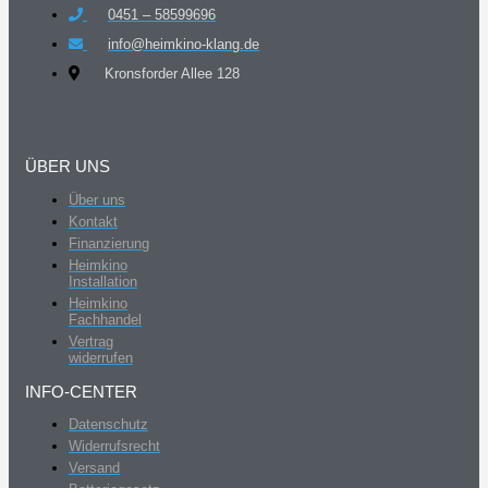
0451 – 58599696
info@heimkino-klang.de
Kronsforder Allee 128
ÜBER UNS
Über uns
Kontakt
Finanzierung
Heimkino
Installation
Heimkino
Fachhandel
Vertrag
widerrufen
INFO-CENTER
Datenschutz
Widerrufsrecht
Versand