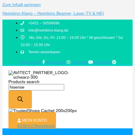
Zum Inhalt springen
Heimkino-Klang – Heimkino Beamer, Laser-TV & HiFi
+0451 – 58599696
info@heimkino-klang.de
Mo, Die, Do, Fri: 13.00 – 19.00 Uhr * Mi geschlossen * Sa:
10.00 – 15.00 Uhr
Termin vereinbaren
Facebook-f
Instagram
Youtube
Pinterest
Products search
MEIN KONTO
€
0,00
0
Warenkorb