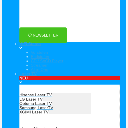
Für Dich ❤️





Bewertet mit 5 von 5
25€ sparen bei Anmeldung
Als Danke schön für Ihre Anmeldung
NEWSLETTER
HiFi Stereo
Vorstufen
Endstufen
CD / SACD Player
Streamer
All in One
Laser TV
NEU
Hersteller Laser TV
Hisense Laser TV
LG Laser TV
Optoma Laser TV
Samsung LaserTV
XGIMI Laser TV
Laser TV Zubehör