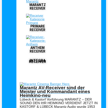
MARANTZ
RECEIVER
PRIMARE
RECEIVER
ANTHEM
RECEIVER
INTEGRA
RECEIVER
Interessante Beiträge





Bewertet mit 5 von 5
Marantz AV-Receiver sind der
Meister und Kommandant eines
Heimkino-neu
Lübeck & Kastorf Vorführung MARANTZ – DER
SOUND DEN IHR HEIMKINO VERDIENT JETZT IN
KASTORF & LÜBECK Marantz Audio wurde 1953